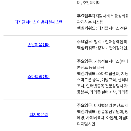
터, 추천데이터
주요업무
디지털서비스 활성화를 위
디지털서비스 이용지원시스템
관리하는 시스템
핵심키워드
: 디지털서비스 전문계
주요업무
: 청각‧언어장애인의 
손말이음센터
핵심키워드
: 청각‧언어장애인, 
주요업무
: 지능정보서비스(인터넷
콘텐츠 등을 제공
핵심키워드
: 스마트쉼센터, 지능
스마트쉼센터
스마트폰 중독, 예방교육, 센터내
조사, 인터넷중독 전문상담사 자격
동본부, 과의존 실태조사, 과의존
주요업무
: 디지털윤리 콘텐츠 지원
핵심키워드
: 방송통신위원회, 방
디지털윤리
예방, 사이버폭력, 아인세, 아름다
디지털시민