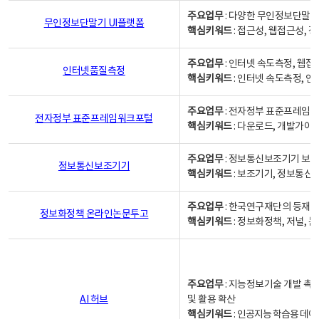
주요업무
: 다양한 무인정보단말기
무인정보단말기 UI플랫폼
핵심키워드
: 접근성, 웹접근성,
주요업무
: 인터넷 속도측정, 웹접
인터넷품질측정
핵심키워드
: 인터넷 속도측정, 
주요업무
: 전자정부 표준프레임워
전자정부 표준프레임워크포털
핵심키워드
: 다운로드, 개발가이
주요업무
: 정보통신보조기기 보급
정보통신보조기기
핵심키워드
: 보조기기, 정보통신
주요업무
: 한국연구재단의 등재
정보화정책 온라인논문투고
핵심키워드
: 정보화정책, 저널, 논문,
주요업무
: 지능정보기술 개발 촉
AI 허브
및 활용 확산
핵심키워드
:
인공지능 학습용 데이터,