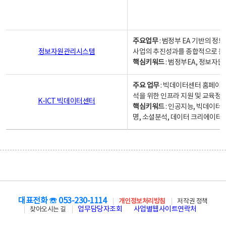
주요업무
: 범정부 EA 기반의 
정보자원관리시스템
사업의 추진성과를 종합적으로 분
핵심키워드
: 범정부EA, 정보
주요 업무
: 빅데이터센터 홈페이지
석을 위한 인프라 지원 및 교육정보
K-ICT 빅데이터센터
핵심키워드
: 인공지능, 빅데이터
명, 소셜분석, 데이터 크리에이터 
대표전화 ☏ 053-230-1114
개인정보처리방침
저작권 정책
업무담당자조회
사업별웹사이트연락처
찾아오시는 길