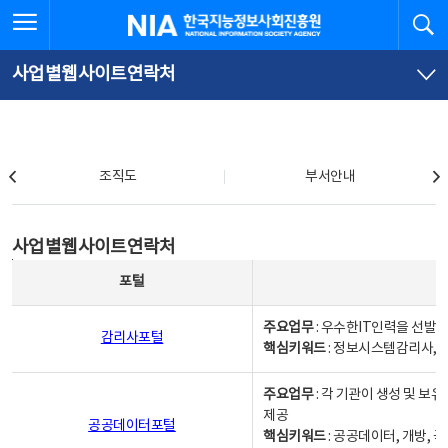
본
전
전체메뉴 열기
검
한국지능정보사회진흥원
문
체
바
메
로
뉴
가
바
사업별웹사이트연락처
기
로
가
기
조직도
조직도
부서안내
사업별웹사이트연락처
사업별웹사이트연락처
사업별웹사이트연락처 - 포털, 주요업무및 핵심키워드, 소관부서 및 담당자, 대표전화로 구성됨
포털
주요업무
: 우수한IT인력을 선발
감리사포털
핵심키워드
: 정보시스템감리사, 
주요업무
: 각 기관이 생성 및 
제공
공공데이터포털
핵심키워드
: 공공데이터, 개방, 