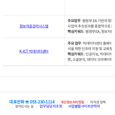
주요업무
: 범정부 EA 기반의 
정보자원관리시스템
사업의 추진성과를 종합적으로 분
핵심키워드
: 범정부EA, 정보
주요 업무
: 빅데이터센터 홈페이지
석을 위한 인프라 지원 및 교육정보
K-ICT 빅데이터센터
핵심키워드
: 인공지능, 빅데이터
명, 소셜분석, 데이터 크리에이터 
대표전화 ☏ 053-230-1114
개인정보처리방침
저작권 정책
업무담당자조회
사업별웹사이트연락처
찾아오시는 길