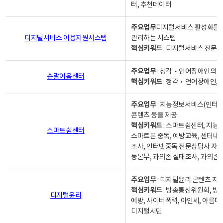
터, 추천데이터
주요업무
디지털서비스 활성화를 위
디지털서비스 이용지원시스템
관리하는 시스템
핵심키워드
: 디지털서비스 전문계
주요업무
: 청각‧언어장애인의 
손말이음센터
핵심키워드
: 청각‧언어장애인, 
주요업무
: 지능정보서비스(인터넷
콘텐츠 등을 제공
핵심키워드
: 스마트쉼센터, 지능
스마트쉼센터
스마트폰 중독, 예방교육, 센터내
조사, 인터넷중독 전문상담사 자격
동본부, 과의존 실태조사, 과의존
주요업무
: 디지털윤리 콘텐츠 지원
핵심키워드
: 방송통신위원회, 방
디지털윤리
예방, 사이버폭력, 아인세, 아름다
디지털시민