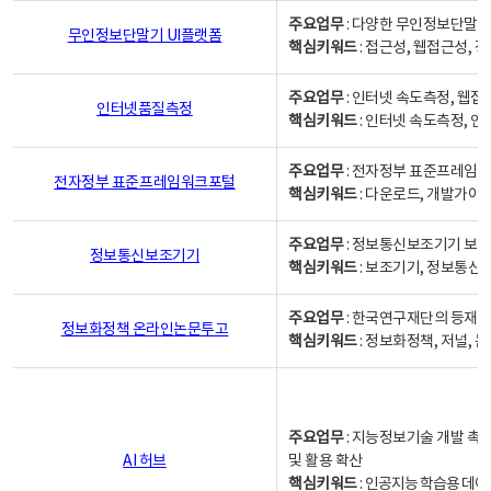
주요업무
: 다양한 무인정보단말기
무인정보단말기 UI플랫폼
핵심키워드
: 접근성, 웹접근성,
주요업무
: 인터넷 속도측정, 웹접
인터넷품질측정
핵심키워드
: 인터넷 속도측정, 
주요업무
: 전자정부 표준프레임워
전자정부 표준프레임워크포털
핵심키워드
: 다운로드, 개발가이
주요업무
: 정보통신보조기기 보급
정보통신보조기기
핵심키워드
: 보조기기, 정보통신
주요업무
: 한국연구재단의 등재
정보화정책 온라인논문투고
핵심키워드
: 정보화정책, 저널, 논문,
주요업무
: 지능정보기술 개발 촉
AI 허브
및 활용 확산
핵심키워드
:
인공지능 학습용 데이터,