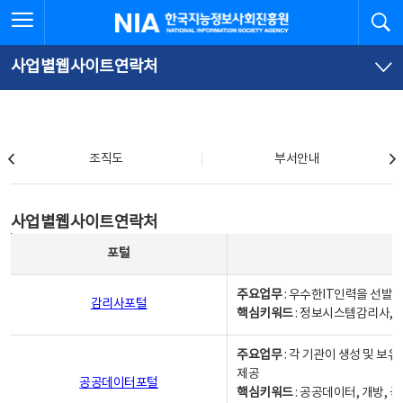
본
전
전체메뉴 열기
검
한국지능정보사회진흥원
문
체
바
메
로
뉴
가
바
사업별웹사이트연락처
기
로
가
기
조직도
조직도
부서안내
사업별웹사이트연락처
사업별웹사이트연락처
사업별웹사이트연락처 - 포털, 주요업무및 핵심키워드, 소관부서 및 담당자, 대표전화로 구성됨
포털
주요업무
: 우수한IT인력을 선발
감리사포털
핵심키워드
: 정보시스템감리사, 
주요업무
: 각 기관이 생성 및 
제공
공공데이터포털
핵심키워드
: 공공데이터, 개방, 