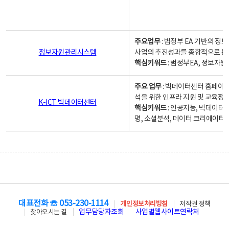
주요업무
: 범정부 EA 기반의 
정보자원관리시스템
사업의 추진성과를 종합적으로 분
핵심키워드
: 범정부EA, 정보
주요 업무
: 빅데이터센터 홈페이지
석을 위한 인프라 지원 및 교육정보
K-ICT 빅데이터센터
핵심키워드
: 인공지능, 빅데이터
명, 소셜분석, 데이터 크리에이터 
대표전화 ☏ 053-230-1114
개인정보처리방침
저작권 정책
업무담당자조회
사업별웹사이트연락처
찾아오시는 길