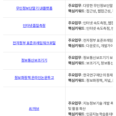
주요업무
: 다양한 무인정보단말기
무인정보단말기 UI플랫폼
핵심키워드
: 접근성, 웹접근성,
주요업무
: 인터넷 속도측정, 웹접
인터넷품질측정
핵심키워드
: 인터넷 속도측정, 
주요업무
: 전자정부 표준프레임워
전자정부 표준프레임워크포털
핵심키워드
: 다운로드, 개발가이
주요업무
: 정보통신보조기기 보급
정보통신보조기기
핵심키워드
: 보조기기, 정보통신
주요업무
: 한국연구재단의 등재
정보화정책 온라인논문투고
핵심키워드
: 정보화정책, 저널, 논문,
주요업무
: 지능정보기술 개발 촉
AI 허브
및 활용 확산
핵심키워드
:
인공지능 학습용 데이터,