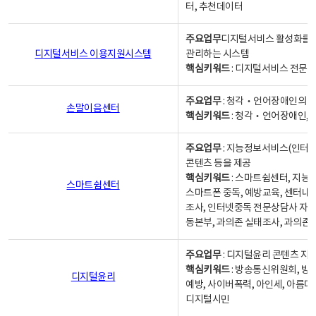
터, 추천데이터
주요업무
디지털서비스 활성화를 위
디지털서비스 이용지원시스템
관리하는 시스템
핵심키워드
: 디지털서비스 전문계
주요업무
: 청각‧언어장애인의 
손말이음센터
핵심키워드
: 청각‧언어장애인, 
주요업무
: 지능정보서비스(인터넷
콘텐츠 등을 제공
핵심키워드
: 스마트쉼센터, 지능
스마트쉼센터
스마트폰 중독, 예방교육, 센터내
조사, 인터넷중독 전문상담사 자격
동본부, 과의존 실태조사, 과의존
주요업무
: 디지털윤리 콘텐츠 지원
핵심키워드
: 방송통신위원회, 방
디지털윤리
예방, 사이버폭력, 아인세, 아름다
디지털시민