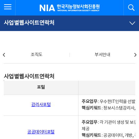
본
전
전체메뉴 열기
검
한국지능정보사회진흥원
문
체
바
메
로
뉴
가
바
사업별웹사이트연락처
기
로
가
기
조직도
조직도
부서안내
사업별웹사이트연락처
사업별웹사이트연락처
사업별웹사이트연락처 - 포털, 주요업무및 핵심키워드, 소관부서 및 담당자, 대표전화로 구성됨
포털
주요업무
: 우수한IT인력을 선발
감리사포털
핵심키워드
: 정보시스템감리사, 
주요업무
: 각 기관이 생성 및 
제공
공공데이터포털
핵심키워드
: 공공데이터, 개방, 