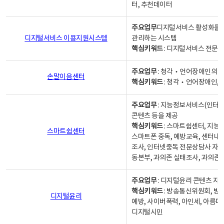
터, 추천데이터
주요업무
디지털서비스 활성화를 위
디지털서비스 이용지원시스템
관리하는 시스템
핵심키워드
: 디지털서비스 전문계
주요업무
: 청각‧언어장애인의 
손말이음센터
핵심키워드
: 청각‧언어장애인, 
주요업무
: 지능정보서비스(인터넷
콘텐츠 등을 제공
핵심키워드
: 스마트쉼센터, 지능
스마트쉼센터
스마트폰 중독, 예방교육, 센터내
조사, 인터넷중독 전문상담사 자격
동본부, 과의존 실태조사, 과의존
주요업무
: 디지털윤리 콘텐츠 지원
핵심키워드
: 방송통신위원회, 방
디지털윤리
예방, 사이버폭력, 아인세, 아름다
디지털시민