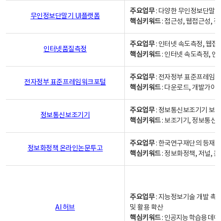
주요업무
: 다양한 무인정보단말기
무인정보단말기 UI플랫폼
핵심키워드
: 접근성, 웹접근성,
주요업무
: 인터넷 속도측정, 웹접
인터넷품질측정
핵심키워드
: 인터넷 속도측정, 
주요업무
: 전자정부 표준프레임워
전자정부 표준프레임워크포털
핵심키워드
: 다운로드, 개발가이
주요업무
: 정보통신보조기기 보급
정보통신보조기기
핵심키워드
: 보조기기, 정보통신
주요업무
: 한국연구재단의 등재
정보화정책 온라인논문투고
핵심키워드
: 정보화정책, 저널, 논문,
주요업무
: 지능정보기술 개발 촉
AI 허브
및 활용 확산
핵심키워드
:
인공지능 학습용 데이터,