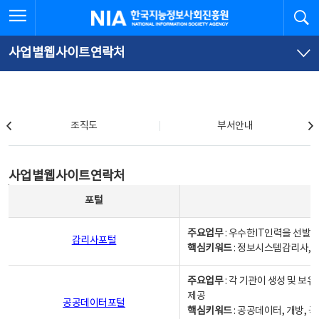
본
전
전체메뉴 열기
검
한국지능정보사회진흥원
문
체
바
메
로
뉴
가
바
사업별웹사이트연락처
기
로
가
기
조직도
조직도
부서안내
사업별웹사이트연락처
사업별웹사이트연락처
사업별웹사이트연락처 - 포털, 주요업무및 핵심키워드, 소관부서 및 담당자, 대표전화로 구성됨
포털
주요업무
: 우수한IT인력을 선발
감리사포털
핵심키워드
: 정보시스템감리사, 
주요업무
: 각 기관이 생성 및 
제공
공공데이터포털
핵심키워드
: 공공데이터, 개방, 