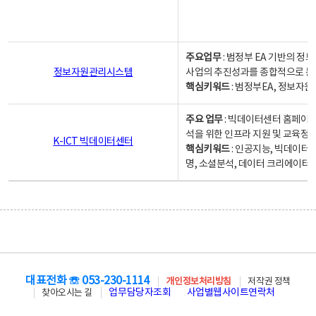
주요업무
: 범정부 EA 기반의 
정보자원관리시스템
사업의 추진성과를 종합적으로 분
핵심키워드
: 범정부EA, 정보
주요 업무
: 빅데이터센터 홈페이지
석을 위한 인프라 지원 및 교육정보
K-ICT 빅데이터센터
핵심키워드
: 인공지능, 빅데이터
명, 소셜분석, 데이터 크리에이터 
대표전화 ☏ 053-230-1114
개인정보처리방침
저작권 정책
업무담당자조회
사업별웹사이트연락처
찾아오시는 길