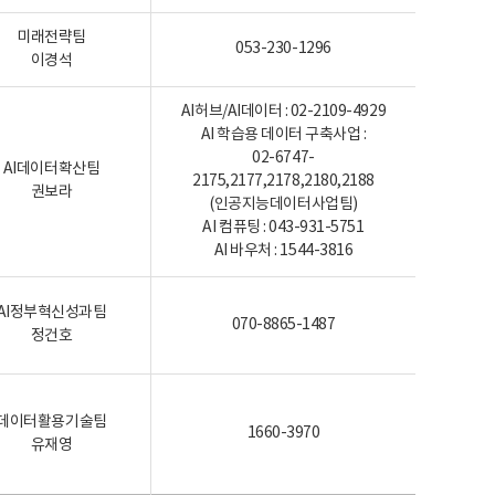
미래전략팀
053-230-1296
이경석
AI허브/AI데이터 : 02-2109-4929
AI 학습용 데이터 구축사업 :
02-6747-
AI데이터확산팀
2175,2177,2178,2180,2188
권보라
(인공지능데이터사업팀)
AI 컴퓨팅 : 043-931-5751
AI 바우처 : 1544-3816
AI정부혁신성과팀
070-8865-1487
정건호
데이터활용기술팀
1660-3970
유재영