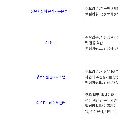
주요업무
: 한국연구재
정보화정책 온라인논문투고
핵심키워드
: 정보화정책,
주요업무
: 지능정보기
AI 허브
및 활용 확산
핵심키워드
:
인공지능 학
주요업무
: 범정부 E
정보자원관리시스템
사업의 추진성과를 종
핵심키워드
: 범정부E
주요 업무
: 빅데이터센
석을 위한 인프라 지원 
K-ICT 빅데이터센터
핵심키워드
: 인공지능
명, 소셜분석, 데이터 