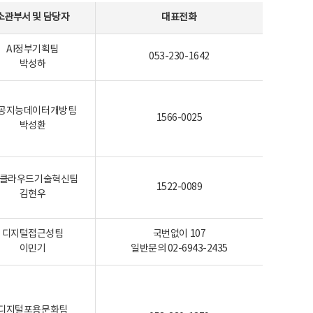
소관부서 및 담당자
대표전화
AI정부기획팀
053-230-1642
박성하
공지능데이터개방팀
1566-0025
박성환
I-클라우드기술혁신팀
1522-0089
김현우
디지털접근성팀
국번없이 107
이민기
일반문의 02-6943-2435
디지털포용문화팀