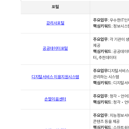
사업별웹사이트연락처 - 포털, 주요업무및 핵심키워드, 소관부서 및 담당자, 대표전화로 구성됨
포털
주요업무
: 우수한IT
감리사포털
핵심키워드
: 정보시스
주요업무
: 각 기관이
제공
공공데이터포털
핵심키워드
: 공공데이
터, 추천데이터
주요업무
디지털서비스 
디지털서비스 이용지원시스템
관리하는 시스템
핵심키워드
: 디지털서
주요업무
: 청각‧언어
손말이음센터
핵심키워드
: 청각‧언
주요업무
: 지능정보서
콘텐츠 등을 제공
핵심키워드
: 스마트쉼