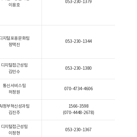
053-230-1379
이용호
디지털포용문화팀
053-230-1344
정택진
디지털접근성팀
053-230-1380
김민수
통신서비스팀
070-4734-4606
허정원
AI정부혁신성과팀
1566-3598
김진주
(070-4448-2678)
디지털접근성팀
053-230-1367
이정현