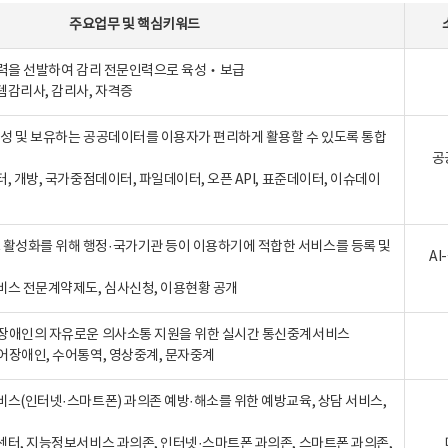
주요업무
및
핵심키워드
인력을 선발하여 감리 전문인력으로 육성‧보급
템감리사, 감리사, 자격증
 생성 및 보유하는 공공데이터를 이용자가 편리하게 활용할 수 있도록 통합
공
터, 개방, 국가중점데이터, 파일데이터, 오픈 API, 표준데이터, 이슈데이
활성화를 위해 행정·국가기관 등이 이용하기에 적합한 서비스를 등록 및
A
비스 전문계약제도, 심사신청, 이용현황 공개
장애인의 자유로운 의사소통 지원을 위한 실시간 통신중계서비스
어장애인, 수어통역, 영상중계, 문자중계
비스(인터넷·스마트폰) 과의존 예방·해소를 위한 예방교육, 상담 서비스,
센터, 지능정보서비스 과의존, 인터넷·스마트폰 과의존, 스마트폰 과의존,