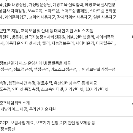
육, 센터내방상담, 가정방문상담, 예방교육 실적입력, 예방교육 실시현황
상담사 자격검정, 보수교육, 스마트쉼, 스마트쉼 캠페인, 스마트쉼 문화운
사, 과의존위험군, 고위험 사용자군, 잠재적위험 사용자군, 일반 사용자군
콘텐츠 지원, 교육 모집 및 안내 등 대국민 지원 서비스 지원
위원회, 방통위, 한국지능정보사회진흥원, NIA, 인터넷윤리, 사이버폭력
세, 아름다운 인터넷 세상, 웰리, 지능정보윤리, 사이버윤리, 디지털윤리,
인정보단말기 제조·운영사에 UI 플랫폼을 제공
 웹접근성, 정보접근성, 앱접근성, 키오스크접근성, 무인정보단말기접근성
도측정, 웹접속시간 측정, 경로추적, 유선인터넷 속도 통계 제공
속도측정, 인터넷 품질측정, 초고속인터넷, 기가인터넷, 10기가인터넷
표준프레임워크 소개
, 개발가이드 제공, 온라인 기술지원
조기기 보급사업 개요, 보조기기 신청, 기기관련 정보제공 등
, 정보통신