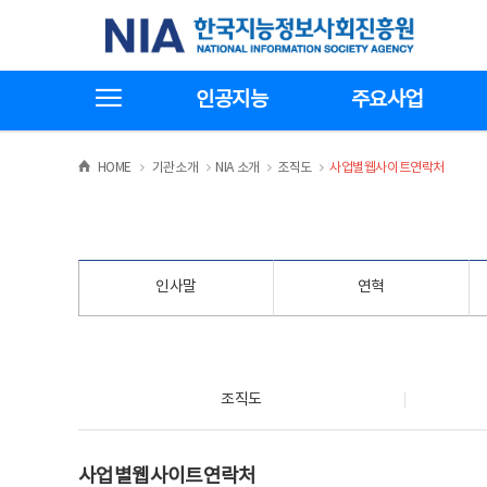
본
전
한국지능정보사회진흥원
문
체
바
메
로
뉴
가
바
전체메뉴보기
기
로
인공지능
주요사업
가
기
>
>
>
>
HOME
기관소개
NIA 소개
조직도
사업별웹사이트연락처
인사말
연혁
조직도
조직도
사업별웹사이트연락처
사업별웹사이트연락처