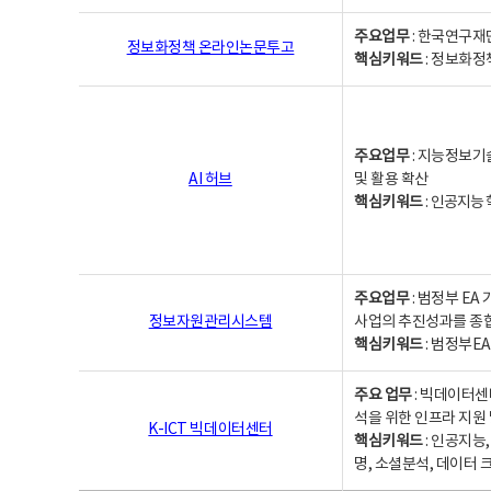
주요업무
: 한국연구재
정보화정책 온라인논문투고
핵심키워드
: 정보화정책,
주요업무
: 지능정보기
AI 허브
및 활용 확산
핵심키워드
:
인공지능 학
주요업무
: 범정부 E
정보자원관리시스템
사업의 추진성과를 종
핵심키워드
: 범정부E
주요 업무
: 빅데이터센
석을 위한 인프라 지원 
K-ICT 빅데이터센터
핵심키워드
: 인공지능
명, 소셜분석, 데이터 