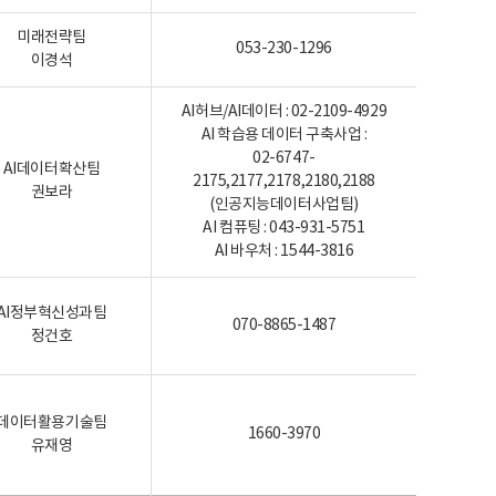
미래전략팀
053-230-1296
이경석
AI허브/AI데이터 : 02-2109-4929
AI 학습용 데이터 구축사업 :
02-6747-
AI데이터확산팀
2175,2177,2178,2180,2188
권보라
(인공지능데이터사업팀)
AI 컴퓨팅 : 043-931-5751
AI 바우처 : 1544-3816
AI정부혁신성과팀
070-8865-1487
정건호
데이터활용기술팀
1660-3970
유재영