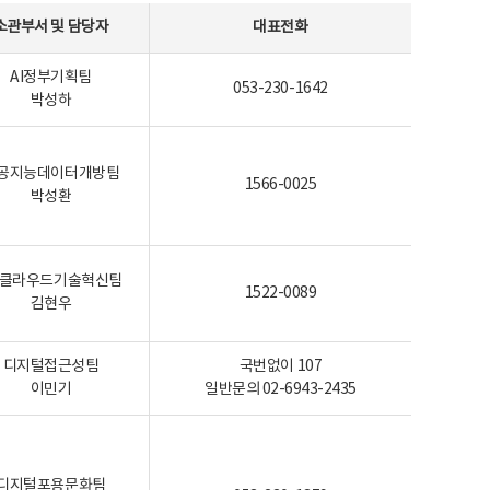
소관부서 및 담당자
대표전화
AI정부기획팀
053-230-1642
박성하
공지능데이터개방팀
1566-0025
박성환
I-클라우드기술혁신팀
1522-0089
김현우
디지털접근성팀
국번없이 107
이민기
일반문의 02-6943-2435
디지털포용문화팀