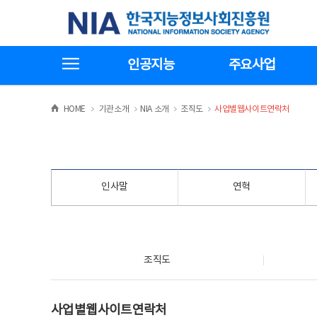
본
전
한국지능정보사회진흥원
문
체
바
메
로
뉴
가
바
전체메뉴보기
기
로
인공지능
주요사업
가
기
>
>
>
>
HOME
기관소개
NIA 소개
조직도
사업별웹사이트연락처
인사말
연혁
조직도
조직도
사업별웹사이트연락처
사업별웹사이트연락처