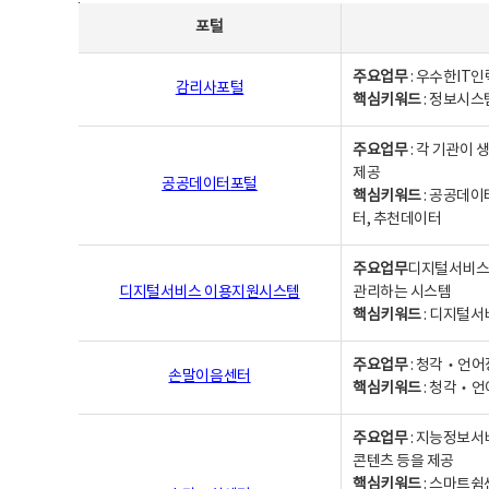
사업별웹사이트연락처 - 포털, 주요업무및 핵심키워드, 소관부서 및 담당자, 대표전화로 구성됨
포털
주요업무
: 우수한IT
감리사포털
핵심키워드
: 정보시스
주요업무
: 각 기관이
제공
공공데이터포털
핵심키워드
: 공공데이
터, 추천데이터
주요업무
디지털서비스 
디지털서비스 이용지원시스템
관리하는 시스템
핵심키워드
: 디지털서
주요업무
: 청각‧언어
손말이음센터
핵심키워드
: 청각‧언
주요업무
: 지능정보서
콘텐츠 등을 제공
핵심키워드
: 스마트쉼