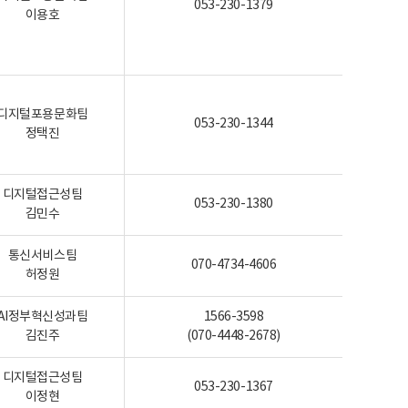
053-230-1379
이용호
디지털포용문화팀
053-230-1344
정택진
디지털접근성팀
053-230-1380
김민수
통신서비스팀
070-4734-4606
허정원
AI정부혁신성과팀
1566-3598
김진주
(070-4448-2678)
디지털접근성팀
053-230-1367
이정현