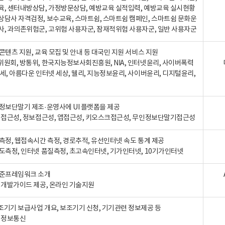
육, 센터내방상담, 가정방문상담, 예방교육 실적입력, 예방교육 실시현황
상담사 자격검정, 보수교육, 스마트쉼, 스마트쉼 캠페인, 스마트쉼 문화운
사, 과의존위험군, 고위험 사용자군, 잠재적위험 사용자군, 일반 사용자군
콘텐츠 지원, 교육 모집 및 안내 등 대국민 지원 서비스 지원
위원회, 방통위, 한국지능정보사회진흥원, NIA, 인터넷윤리, 사이버폭력
세, 아름다운 인터넷 세상, 웰리, 지능정보윤리, 사이버윤리, 디지털윤리,
인정보단말기 제조·운영사에 UI 플랫폼을 제공
 웹접근성, 정보접근성, 앱접근성, 키오스크접근성, 무인정보단말기접근성
도측정, 웹접속시간 측정, 경로추적, 유선인터넷 속도 통계 제공
속도측정, 인터넷 품질측정, 초고속인터넷, 기가인터넷, 10기가인터넷
표준프레임워크 소개
, 개발가이드 제공, 온라인 기술지원
조기기 보급사업 개요, 보조기기 신청, 기기관련 정보제공 등
, 정보통신