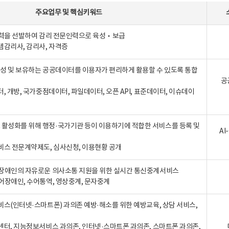
주요업무
및
핵심키워드
인력을 선발하여 감리 전문인력으로 육성‧보급
템감리사, 감리사, 자격증
 생성 및 보유하는 공공데이터를 이용자가 편리하게 활용할 수 있도록 통합
공
터, 개방, 국가중점데이터, 파일데이터, 오픈 API, 표준데이터, 이슈데이
활성화를 위해 행정·국가기관 등이 이용하기에 적합한 서비스를 등록 및
A
비스 전문계약제도, 심사신청, 이용현황 공개
장애인의 자유로운 의사소통 지원을 위한 실시간 통신중계서비스
어장애인, 수어통역, 영상중계, 문자중계
비스(인터넷·스마트폰) 과의존 예방·해소를 위한 예방교육, 상담 서비스,
센터, 지능정보서비스 과의존, 인터넷·스마트폰 과의존, 스마트폰 과의존,