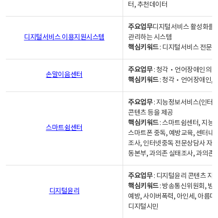
터, 추천데이터
주요업무
디지털서비스 활성화를 위
디지털서비스 이용지원시스템
관리하는 시스템
핵심키워드
: 디지털서비스 전문계
주요업무
: 청각‧언어장애인의 
손말이음센터
핵심키워드
: 청각‧언어장애인, 
주요업무
: 지능정보서비스(인터넷
콘텐츠 등을 제공
핵심키워드
: 스마트쉼센터, 지능
스마트쉼센터
스마트폰 중독, 예방교육, 센터내
조사, 인터넷중독 전문상담사 자격
동본부, 과의존 실태조사, 과의존
주요업무
: 디지털윤리 콘텐츠 지원
핵심키워드
: 방송통신위원회, 방
디지털윤리
예방, 사이버폭력, 아인세, 아름다
디지털시민