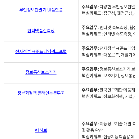
주요업무
: 다양한 무인정보단말기
무인정보단말기 UI플랫폼
핵심키워드
: 접근성, 웹접근성,
주요업무
: 인터넷 속도측정, 웹접
인터넷품질측정
핵심키워드
: 인터넷 속도측정, 
주요업무
: 전자정부 표준프레임워
전자정부 표준프레임워크포털
핵심키워드
: 다운로드, 개발가이
주요업무
: 정보통신보조기기 보급
정보통신보조기기
핵심키워드
: 보조기기, 정보통신
주요업무
: 한국연구재단의 등재
정보화정책 온라인논문투고
핵심키워드
: 정보화정책, 저널, 논문,
주요업무
: 지능정보기술 개발 촉
AI 허브
및 활용 확산
핵심키워드
:
인공지능 학습용 데이터,