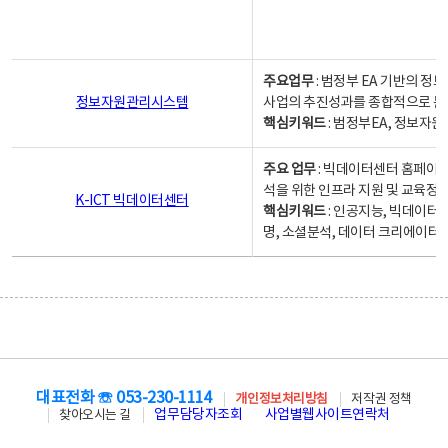
주요업무
: 범정부 EA 기반의 
정보자원관리시스템
사업의 추진성과를 종합적으로 분
핵심키워드
: 범정부EA, 정보
주요 업무
: 빅데이터센터 홈페이지
석을 위한 인프라 지원 및 교육정보
K-ICT 빅데이터센터
핵심키워드
: 인공지능, 빅데이터
명, 소셜분석, 데이터 크리에이터 
대표전화 ☏ 053-230-1114
개인정보처리방침
저작권 정책
업무담당자조회
사업별웹사이트연락처
찾아오시는 길