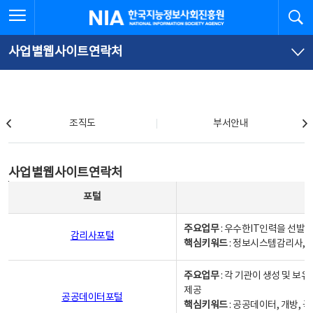
본
전
전체메뉴 열기
검
한국지능정보사회진흥원
문
체
바
메
로
뉴
가
바
사업별웹사이트연락처
기
로
가
기
조직도
조직도
부서안내
사업별웹사이트연락처
사업별웹사이트연락처
사업별웹사이트연락처 - 포털, 주요업무및 핵심키워드, 소관부서 및 담당자, 대표전화로 구성됨
포털
주요업무
: 우수한IT인력을 선발
감리사포털
핵심키워드
: 정보시스템감리사, 
주요업무
: 각 기관이 생성 및 
제공
공공데이터포털
핵심키워드
: 공공데이터, 개방, 