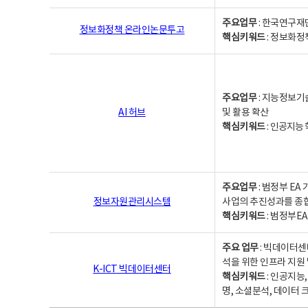
주요업무
: 한국연구재
정보화정책 온라인논문투고
핵심키워드
: 정보화정책,
주요업무
: 지능정보기
AI 허브
및 활용 확산
핵심키워드
:
인공지능 학
주요업무
: 범정부 E
정보자원관리시스템
사업의 추진성과를 종
핵심키워드
: 범정부E
주요 업무
: 빅데이터센
석을 위한 인프라 지원 
K-ICT 빅데이터센터
핵심키워드
: 인공지능
명, 소셜분석, 데이터 