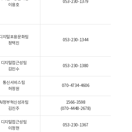
053-230-1379
이용호
디지털포용문화팀
053-230-1344
정택진
디지털접근성팀
053-230-1380
김민수
통신서비스팀
070-4734-4606
허정원
AI정부혁신성과팀
1566-3598
김진주
(070-4448-2678)
디지털접근성팀
053-230-1367
이정현