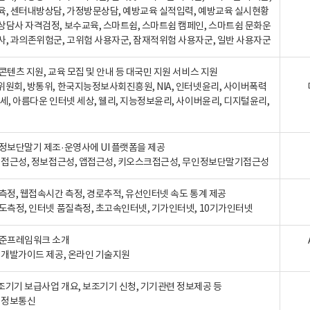
육, 센터내방상담, 가정방문상담, 예방교육 실적입력, 예방교육 실시현황
상담사 자격검정, 보수교육, 스마트쉼, 스마트쉼 캠페인, 스마트쉼 문화운
사, 과의존위험군, 고위험 사용자군, 잠재적위험 사용자군, 일반 사용자군
콘텐츠 지원, 교육 모집 및 안내 등 대국민 지원 서비스 지원
위원회, 방통위, 한국지능정보사회진흥원, NIA, 인터넷윤리, 사이버폭력
세, 아름다운 인터넷 세상, 웰리, 지능정보윤리, 사이버윤리, 디지털윤리,
인정보단말기 제조·운영사에 UI 플랫폼을 제공
 웹접근성, 정보접근성, 앱접근성, 키오스크접근성, 무인정보단말기접근성
도측정, 웹접속시간 측정, 경로추적, 유선인터넷 속도 통계 제공
속도측정, 인터넷 품질측정, 초고속인터넷, 기가인터넷, 10기가인터넷
표준프레임워크 소개
, 개발가이드 제공, 온라인 기술지원
조기기 보급사업 개요, 보조기기 신청, 기기관련 정보제공 등
, 정보통신