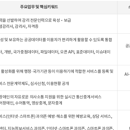
주요업무
및
핵심키워드
인력을 선발하여 감리 전문인력으로 육성‧보급
템감리사, 감리사, 자격증
 생성 및 보유하는 공공데이터를 이용자가 편리하게 활용할 수 있도록 통합
공
터, 개방, 국가중점데이터, 파일데이터, 오픈 API, 표준데이터, 이슈데이
활성화를 위해 행정·국가기관 등이 이용하기에 적합한 서비스를 등록 및
A
비스 전문계약제도, 심사신청, 이용현황 공개
장애인의 자유로운 의사소통 지원을 위한 실시간 통신중계서비스
어장애인, 수어통역, 영상중계, 문자중계
비스(인터넷·스마트폰) 과의존 예방·해소를 위한 예방교육, 상담 서비스,
센터, 지능정보서비스 과의존, 인터넷·스마트폰 과의존, 스마트폰 과의존,