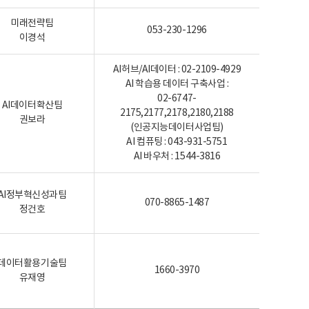
미래전략팀
053-230-1296
이경석
AI허브/AI데이터 : 02-2109-4929
AI 학습용 데이터 구축사업 :
02-6747-
AI데이터확산팀
2175,2177,2178,2180,2188
권보라
(인공지능데이터사업팀)
AI 컴퓨팅 : 043-931-5751
AI 바우처 : 1544-3816
AI정부혁신성과팀
070-8865-1487
정건호
데이터활용기술팀
1660-3970
유재영