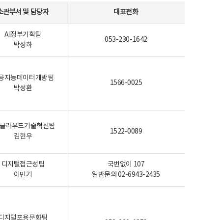
소관부서 및 담당자
대표전화
AI정부기획팀
053-230-1642
박성하
공지능데이터개방팀
1566-0025
박성환
I-클라우드기술혁신팀
1522-0089
김현우
디지털접근성팀
국번없이 107
이민기
일반문의 02-6943-2435
디지털포용문화팀