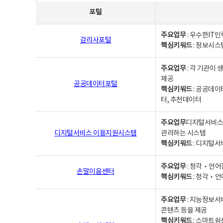
사업별웹사이트연락처 - 포털, 주요업무및 핵심키워드, 소관부서 및 담당자, 대표전화로 구성됨
포털
주요업무
: 우수한IT
감리사포털
핵심키워드
: 정보시스
주요업무
: 각 기관이
제공
공공데이터포털
핵심키워드
: 공공데이
터, 추천데이터
주요업무
디지털서비스 
디지털서비스 이용지원시스템
관리하는 시스템
핵심키워드
: 디지털서
주요업무
: 청각‧언어
손말이음센터
핵심키워드
: 청각‧언
주요업무
: 지능정보서
콘텐츠 등을 제공
핵심키워드
: 스마트쉼