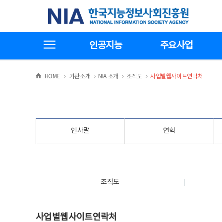
본
전
한국지능정보사회진흥원
문
체
바
메
로
뉴
가
바
전체메뉴보기
기
로
인공지능
주요사업
가
기
>
>
>
>
HOME
기관소개
NIA 소개
조직도
사업별웹사이트연락처
인사말
연혁
조직도
조직도
사업별웹사이트연락처
사업별웹사이트연락처