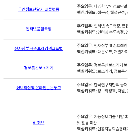
주요업무
: 다양한 무인정보단말기
무인정보단말기 UI플랫폼
핵심키워드
: 접근성, 웹접근성,
주요업무
: 인터넷 속도측정, 웹접
인터넷품질측정
핵심키워드
: 인터넷 속도측정, 
주요업무
: 전자정부 표준프레임워
전자정부 표준프레임워크포털
핵심키워드
: 다운로드, 개발가이
주요업무
: 정보통신보조기기 보급
정보통신보조기기
핵심키워드
: 보조기기, 정보통신
주요업무
: 한국연구재단의 등재
정보화정책 온라인논문투고
핵심키워드
: 정보화정책, 저널, 논문,
주요업무
: 지능정보기술 개발 촉
AI 허브
및 활용 확산
핵심키워드
:
인공지능 학습용 데이터,