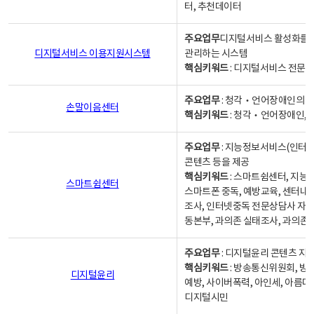
터, 추천데이터
주요업무
디지털서비스 활성화를 위
디지털서비스 이용지원시스템
관리하는 시스템
핵심키워드
: 디지털서비스 전문계
주요업무
: 청각‧언어장애인의 
손말이음센터
핵심키워드
: 청각‧언어장애인, 
주요업무
: 지능정보서비스(인터넷
콘텐츠 등을 제공
핵심키워드
: 스마트쉼센터, 지능
스마트쉼센터
스마트폰 중독, 예방교육, 센터내
조사, 인터넷중독 전문상담사 자격
동본부, 과의존 실태조사, 과의존
주요업무
: 디지털윤리 콘텐츠 지원
핵심키워드
: 방송통신위원회, 방
디지털윤리
예방, 사이버폭력, 아인세, 아름다
디지털시민