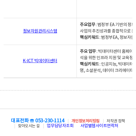
주요업무
: 범정부 EA 기반의 
정보자원관리시스템
사업의 추진성과를 종합적으로 분
핵심키워드
: 범정부EA, 정보
주요 업무
: 빅데이터센터 홈페이지
석을 위한 인프라 지원 및 교육정보
K-ICT 빅데이터센터
핵심키워드
: 인공지능, 빅데이터
명, 소셜분석, 데이터 크리에이터 
대표전화 ☏ 053-230-1114
개인정보처리방침
저작권 정책
업무담당자조회
사업별웹사이트연락처
찾아오시는 길