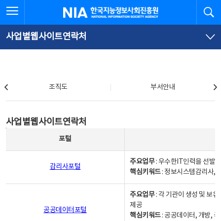
본
전
전체메뉴 열기
검
한국지능정보사회진흥원
문
체
바
메
로
뉴
가
바
사업별웹사이트연락처
기
로
가
기
조직도
조직도
부서안내
사업별웹사이트연락처
사업별웹사이트연락처
사업별웹사이트연락처 - 포털, 주요업무및 핵심키워드, 소관부서 및 담당자, 대표전화로 구성됨
포털
주요업무
: 우수한IT인력을 선발
감리사포털
핵심키워드
: 정보시스템감리사, 
주요업무
: 각 기관이 생성 및 
제공
공공데이터포털
핵심키워드
: 공공데이터, 개방, 