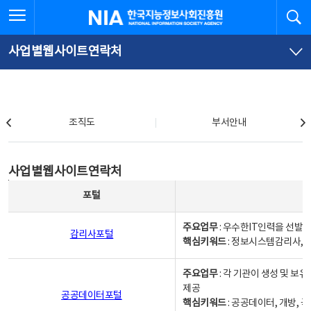
본
전
전체메뉴 열기
검
한국지능정보사회진흥원
문
체
바
메
로
뉴
가
바
사업별웹사이트연락처
기
로
가
기
조직도
조직도
부서안내
사업별웹사이트연락처
사업별웹사이트연락처
사업별웹사이트연락처 - 포털, 주요업무및 핵심키워드, 소관부서 및 담당자, 대표전화로 구성됨
포털
주요업무
: 우수한IT인력을 선발
감리사포털
핵심키워드
: 정보시스템감리사, 
주요업무
: 각 기관이 생성 및 
제공
공공데이터포털
핵심키워드
: 공공데이터, 개방, 