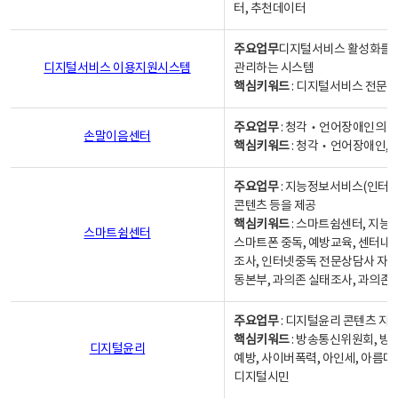
터, 추천데이터
주요업무
디지털서비스 활성화를 위
디지털서비스 이용지원시스템
관리하는 시스템
핵심키워드
: 디지털서비스 전문계
주요업무
: 청각‧언어장애인의 
손말이음센터
핵심키워드
: 청각‧언어장애인, 
주요업무
: 지능정보서비스(인터넷
콘텐츠 등을 제공
핵심키워드
: 스마트쉼센터, 지능
스마트쉼센터
스마트폰 중독, 예방교육, 센터내
조사, 인터넷중독 전문상담사 자격
동본부, 과의존 실태조사, 과의존
주요업무
: 디지털윤리 콘텐츠 지원
핵심키워드
: 방송통신위원회, 방
디지털윤리
예방, 사이버폭력, 아인세, 아름다
디지털시민