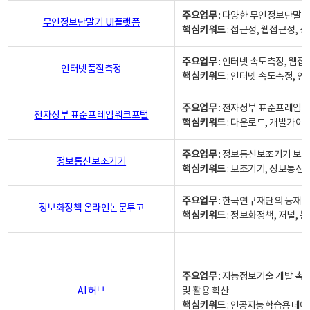
주요업무
: 다양한 무인정보단말기
무인정보단말기 UI플랫폼
핵심키워드
: 접근성, 웹접근성,
주요업무
: 인터넷 속도측정, 웹접
인터넷품질측정
핵심키워드
: 인터넷 속도측정, 
주요업무
: 전자정부 표준프레임워
전자정부 표준프레임워크포털
핵심키워드
: 다운로드, 개발가이
주요업무
: 정보통신보조기기 보급
정보통신보조기기
핵심키워드
: 보조기기, 정보통신
주요업무
: 한국연구재단의 등재
정보화정책 온라인논문투고
핵심키워드
: 정보화정책, 저널, 논문,
주요업무
: 지능정보기술 개발 촉
AI 허브
및 활용 확산
핵심키워드
:
인공지능 학습용 데이터,