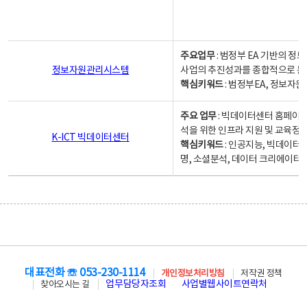
주요업무
: 범정부 EA 기반의 
정보자원관리시스템
사업의 추진성과를 종합적으로 분
핵심키워드
: 범정부EA, 정보
주요 업무
: 빅데이터센터 홈페이지
석을 위한 인프라 지원 및 교육정보
K-ICT 빅데이터센터
핵심키워드
: 인공지능, 빅데이터
명, 소셜분석, 데이터 크리에이터 
대표전화 ☏ 053-230-1114
개인정보처리방침
저작권 정책
업무담당자조회
사업별웹사이트연락처
찾아오시는 길