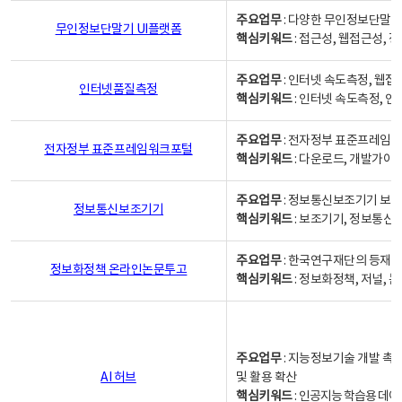
주요업무
: 다양한 무인정보단말기
무인정보단말기 UI플랫폼
핵심키워드
: 접근성, 웹접근성,
주요업무
: 인터넷 속도측정, 웹접
인터넷품질측정
핵심키워드
: 인터넷 속도측정, 
주요업무
: 전자정부 표준프레임워
전자정부 표준프레임워크포털
핵심키워드
: 다운로드, 개발가이
주요업무
: 정보통신보조기기 보급
정보통신보조기기
핵심키워드
: 보조기기, 정보통신
주요업무
: 한국연구재단의 등재
정보화정책 온라인논문투고
핵심키워드
: 정보화정책, 저널, 논문,
주요업무
: 지능정보기술 개발 촉
AI 허브
및 활용 확산
핵심키워드
:
인공지능 학습용 데이터,