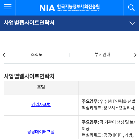
본
전
전체메뉴 열기
검
한국지능정보사회진흥원
문
체
바
메
로
뉴
가
바
사업별웹사이트연락처
기
로
가
기
조직도
조직도
부서안내
사업별웹사이트연락처
사업별웹사이트연락처
사업별웹사이트연락처 - 포털, 주요업무및 핵심키워드, 소관부서 및 담당자, 대표전화로 구성됨
포털
주요업무
: 우수한IT인력을 선발
감리사포털
핵심키워드
: 정보시스템감리사, 
주요업무
: 각 기관이 생성 및 
제공
공공데이터포털
핵심키워드
: 공공데이터, 개방, 