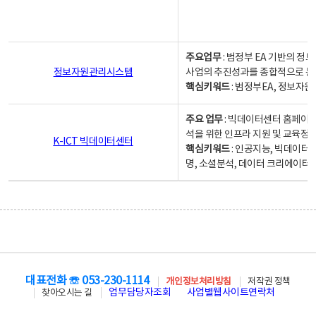
주요업무
: 범정부 EA 기반의 
정보자원관리시스템
사업의 추진성과를 종합적으로 분
핵심키워드
: 범정부EA, 정보
주요 업무
: 빅데이터센터 홈페이지
석을 위한 인프라 지원 및 교육정보
K-ICT 빅데이터센터
핵심키워드
: 인공지능, 빅데이터
명, 소셜분석, 데이터 크리에이터 
대표전화 ☏ 053-230-1114
개인정보처리방침
저작권 정책
업무담당자조회
사업별웹사이트연락처
찾아오시는 길