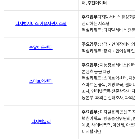
터, 추천데이터
주요업무
디지털서비스 활성화를 위
디지털서비스 이용지원시스템
관리하는 시스템
핵심키워드
: 디지털서비스 전문계
주요업무
: 청각‧언어장애인의 
손말이음센터
핵심키워드
: 청각‧언어장애인, 
주요업무
: 지능정보서비스(인터넷
콘텐츠 등을 제공
핵심키워드
: 스마트쉼센터, 지능
스마트쉼센터
스마트폰 중독, 예방교육, 센터내
조사, 인터넷중독 전문상담사 자격
동본부, 과의존 실태조사, 과의존
주요업무
: 디지털윤리 콘텐츠 지원
핵심키워드
: 방송통신위원회, 방
디지털윤리
예방, 사이버폭력, 아인세, 아름다
디지털시민