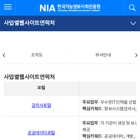
본
전
전체메뉴 열기
검
한국지능정보사회진흥원
문
체
바
메
로
뉴
가
바
사업별웹사이트연락처
기
로
가
기
조직도
조직도
부서안내
사업별웹사이트연락처
사업별웹사이트연락처
사업별웹사이트연락처 - 포털, 주요업무및 핵심키워드, 소관부서 및 담당자, 대표전화로 구성됨
포털
주요업무
: 우수한IT인력을 선발
감리사포털
핵심키워드
: 정보시스템감리사, 
주요업무
: 각 기관이 생성 및 
제공
공공데이터포털
핵심키워드
: 공공데이터, 개방, 