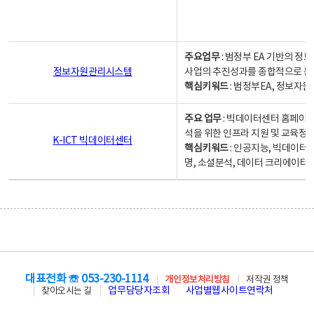
주요업무
: 범정부 EA 기반의 
정보자원관리시스템
사업의 추진성과를 종합적으로 분
핵심키워드
: 범정부EA, 정보
주요 업무
: 빅데이터센터 홈페이지
석을 위한 인프라 지원 및 교육정보
K-ICT 빅데이터센터
핵심키워드
: 인공지능, 빅데이터
명, 소셜분석, 데이터 크리에이터 
대표전화 ☏ 053-230-1114
개인정보처리방침
저작권 정책
업무담당자조회
사업별웹사이트연락처
찾아오시는 길