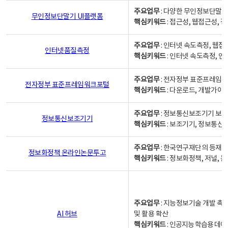
주요업무
: 다양한 무인정보단말기
무인정보단말기 UI플랫폼
핵심키워드
: 접근성, 웹접근성,
주요업무
: 인터넷 속도측정, 웹접
인터넷품질측정
핵심키워드
: 인터넷 속도측정, 
주요업무
: 전자정부 표준프레임워
전자정부 표준프레임워크포털
핵심키워드
: 다운로드, 개발가이
주요업무
: 정보통신보조기기 보급
정보통신보조기기
핵심키워드
: 보조기기, 정보통신
주요업무
: 한국연구재단의 등재
정보화정책 온라인논문투고
핵심키워드
: 정보화정책, 저널, 논문,
주요업무
: 지능정보기술 개발 촉
AI 허브
및 활용 확산
핵심키워드
:
인공지능 학습용 데이터,