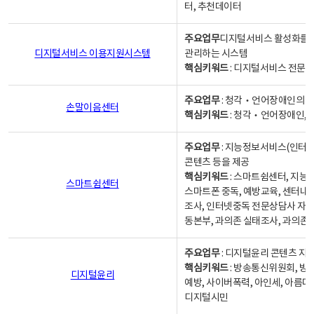
터, 추천데이터
주요업무
디지털서비스 활성화를 위
디지털서비스 이용지원시스템
관리하는 시스템
핵심키워드
: 디지털서비스 전문계
주요업무
: 청각‧언어장애인의 
손말이음센터
핵심키워드
: 청각‧언어장애인, 
주요업무
: 지능정보서비스(인터넷
콘텐츠 등을 제공
핵심키워드
: 스마트쉼센터, 지능
스마트쉼센터
스마트폰 중독, 예방교육, 센터내
조사, 인터넷중독 전문상담사 자격
동본부, 과의존 실태조사, 과의존
주요업무
: 디지털윤리 콘텐츠 지원
핵심키워드
: 방송통신위원회, 방
디지털윤리
예방, 사이버폭력, 아인세, 아름다
디지털시민