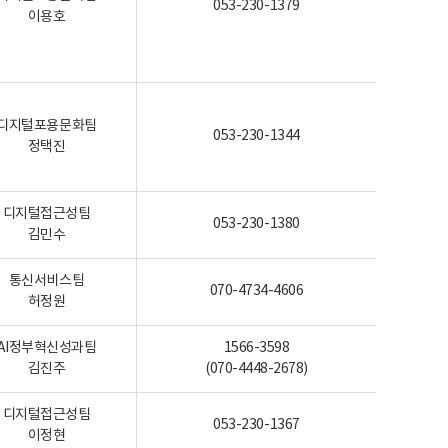
053-230-1379
이용호
디지털포용문화팀
053-230-1344
정택진
디지털접근성팀
053-230-1380
김민수
통신서비스팀
070-4734-4606
허정원
AI정부혁신성과팀
1566-3598
김진주
(070-4448-2678)
디지털접근성팀
053-230-1367
이정현