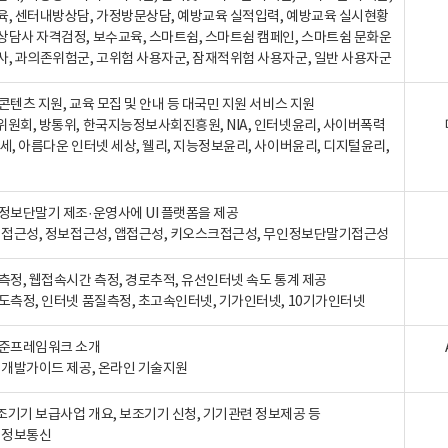
육, 센터내방상담, 가정방문상담, 예방교육 실적입력, 예방교육 실시현황
상담사 자격검정, 보수교육, 스마트쉼, 스마트쉼 캠페인, 스마트쉼 문화운
사, 과의존위험군, 고위험 사용자군, 잠재적위험 사용자군, 일반 사용자군
콘텐츠 지원, 교육 모집 및 안내 등 대국민 지원 서비스 지원
위원회, 방통위, 한국지능정보사회진흥원, NIA, 인터넷윤리, 사이버폭력
세, 아름다운 인터넷 세상, 웰리, 지능정보윤리, 사이버윤리, 디지털윤리,
인정보단말기 제조·운영사에 UI 플랫폼을 제공
 웹접근성, 정보접근성, 앱접근성, 키오스크접근성, 무인정보단말기접근성
도측정, 웹접속시간 측정, 경로추적, 유선인터넷 속도 통계 제공
속도측정, 인터넷 품질측정, 초고속인터넷, 기가인터넷, 10기가인터넷
표준프레임워크 소개
, 개발가이드 제공, 온라인 기술지원
조기기 보급사업 개요, 보조기기 신청, 기기관련 정보제공 등
, 정보통신