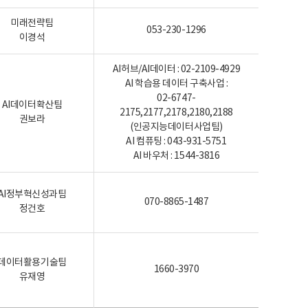
미래전략팀
053-230-1296
이경석
AI허브/AI데이터 : 02-2109-4929
AI 학습용 데이터 구축사업 :
02-6747-
AI데이터확산팀
2175,2177,2178,2180,2188
권보라
(인공지능데이터사업팀)
AI 컴퓨팅 : 043-931-5751
AI 바우처 : 1544-3816
AI정부혁신성과팀
070-8865-1487
정건호
데이터활용기술팀
1660-3970
유재영