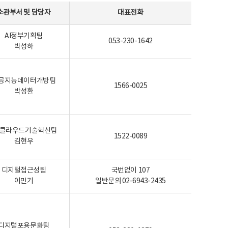
소관부서 및 담당자
대표전화
AI정부기획팀
053-230-1642
박성하
공지능데이터개방팀
1566-0025
박성환
I-클라우드기술혁신팀
1522-0089
김현우
디지털접근성팀
국번없이 107
이민기
일반문의 02-6943-2435
디지털포용문화팀