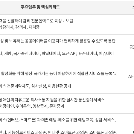
주요업무
및
핵심키워드
인력을 선발하여 감리 전문인력으로 육성‧보급
템감리사, 감리사, 자격증
 생성 및 보유하는 공공데이터를 이용자가 편리하게 활용할 수 있도록 통합
공
터, 개방, 국가중점데이터, 파일데이터, 오픈 API, 표준데이터, 이슈데이
활성화를 위해 행정·국가기관 등이 이용하기에 적합한 서비스를 등록 및
A
비스 전문계약제도, 심사신청, 이용현황 공개
장애인의 자유로운 의사소통 지원을 위한 실시간 통신중계서비스
어장애인, 수어통역, 영상중계, 문자중계
비스(인터넷·스마트폰) 과의존 예방·해소를 위한 예방교육, 상담 서비스,
센터, 지능정보서비스 과의존, 인터넷·스마트폰 과의존, 스마트폰 과의존,