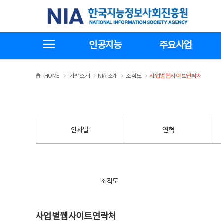
본
전
한국지능정보사회진흥원
문
체
바
메
로
뉴
가
바
전체메뉴보기
기
로
인공지능
주요사업
가
기
>
>
>
>
HOME
기관소개
NIA 소개
조직도
사업별웹사이트연락처
인사말
연혁
조직도
조직도
사업별웹사이트연락처
사업별웹사이트연락처