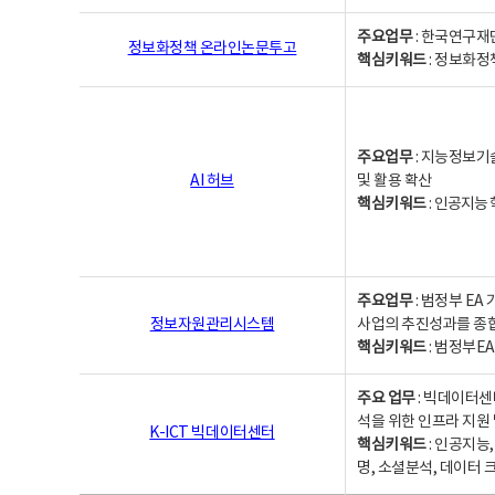
주요업무
: 한국연구재
정보화정책 온라인논문투고
핵심키워드
: 정보화정책,
주요업무
: 지능정보기
AI 허브
및 활용 확산
핵심키워드
:
인공지능 학
주요업무
: 범정부 E
정보자원관리시스템
사업의 추진성과를 종
핵심키워드
: 범정부E
주요 업무
: 빅데이터센
석을 위한 인프라 지원 
K-ICT 빅데이터센터
핵심키워드
: 인공지능
명, 소셜분석, 데이터 