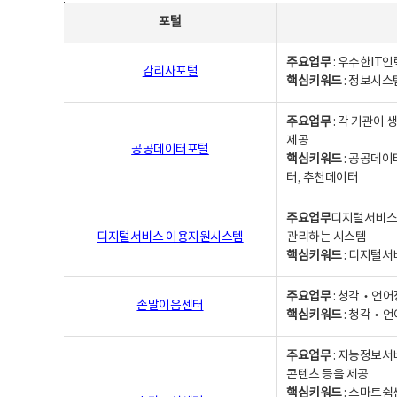
사업별웹사이트연락처 - 포털, 주요업무및 핵심키워드, 소관부서 및 담당자, 대표전화로 구성됨
포털
주요업무
: 우수한IT
감리사포털
핵심키워드
: 정보시스
주요업무
: 각 기관이
제공
공공데이터포털
핵심키워드
: 공공데이
터, 추천데이터
주요업무
디지털서비스 
디지털서비스 이용지원시스템
관리하는 시스템
핵심키워드
: 디지털서
주요업무
: 청각‧언어
손말이음센터
핵심키워드
: 청각‧언
주요업무
: 지능정보서
콘텐츠 등을 제공
핵심키워드
: 스마트쉼