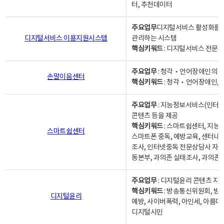
터, 추천데이터
주요업무
디지털서비스 활성화를 위
디지털서비스 이용지원시스템
관리하는 시스템
핵심키워드
: 디지털서비스 전문계
주요업무
: 청각‧언어장애인의 
손말이음센터
핵심키워드
: 청각‧언어장애인, 
주요업무
: 지능정보서비스(인터넷
콘텐츠 등을 제공
핵심키워드
: 스마트쉼센터, 지능
스마트쉼센터
스마트폰 중독, 예방교육, 센터내
조사, 인터넷중독 전문상담사 자격
동본부, 과의존 실태조사, 과의존
주요업무
: 디지털윤리 콘텐츠 지원
핵심키워드
: 방송통신위원회, 방
디지털윤리
예방, 사이버폭력, 아인세, 아름다
디지털시민