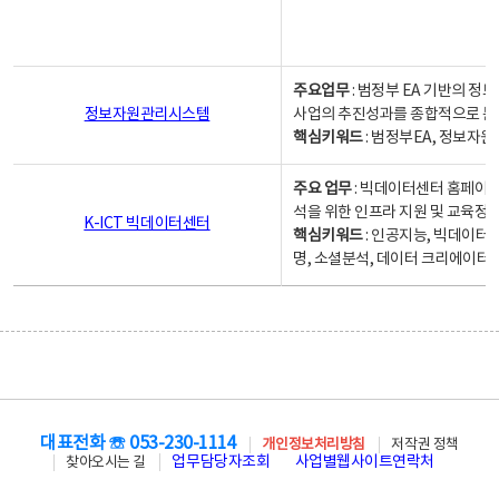
주요업무
: 범정부 EA 기반의 
정보자원관리시스템
사업의 추진성과를 종합적으로 분
핵심키워드
: 범정부EA, 정보
주요 업무
: 빅데이터센터 홈페이지
석을 위한 인프라 지원 및 교육정보
K-ICT 빅데이터센터
핵심키워드
: 인공지능, 빅데이터
명, 소셜분석, 데이터 크리에이터 
대표전화 ☏ 053-230-1114
개인정보처리방침
저작권 정책
업무담당자조회
사업별웹사이트연락처
찾아오시는 길