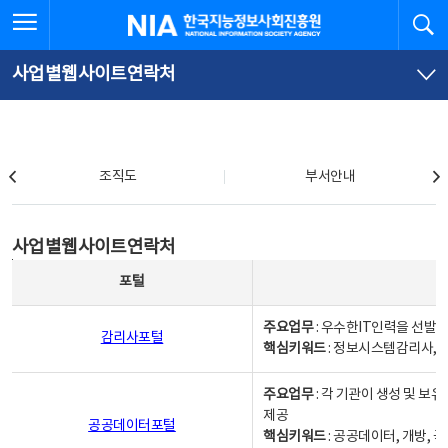
본
전
전체메뉴 열기
검
한국지능정보사회진흥원
문
체
바
메
로
뉴
가
바
사업별웹사이트연락처
기
로
가
기
조직도
조직도
부서안내
사업별웹사이트연락처
사업별웹사이트연락처
사업별웹사이트연락처 - 포털, 주요업무및 핵심키워드, 소관부서 및 담당자, 대표전화로 구성됨
포털
주요업무
: 우수한IT인력을 선발
감리사포털
핵심키워드
: 정보시스템감리사, 
주요업무
: 각 기관이 생성 및 
제공
공공데이터포털
핵심키워드
: 공공데이터, 개방, 