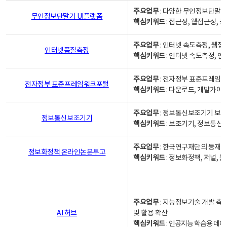
주요업무
: 다양한 무인정보단말기
무인정보단말기 UI플랫폼
핵심키워드
: 접근성, 웹접근성,
주요업무
: 인터넷 속도측정, 웹접
인터넷품질측정
핵심키워드
: 인터넷 속도측정, 
주요업무
: 전자정부 표준프레임워
전자정부 표준프레임워크포털
핵심키워드
: 다운로드, 개발가이
주요업무
: 정보통신보조기기 보급
정보통신보조기기
핵심키워드
: 보조기기, 정보통신
주요업무
: 한국연구재단의 등재
정보화정책 온라인논문투고
핵심키워드
: 정보화정책, 저널, 논문,
주요업무
: 지능정보기술 개발 촉
AI 허브
및 활용 확산
핵심키워드
:
인공지능 학습용 데이터,