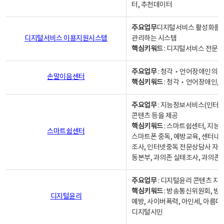
터, 추천데이터
주요업무
디지털서비스 활성화를 위
디지털서비스 이용지원시스템
관리하는 시스템
핵심키워드
: 디지털서비스 전문계
주요업무
: 청각‧언어장애인의 
손말이음센터
핵심키워드
: 청각‧언어장애인, 
주요업무
: 지능정보서비스(인터넷
콘텐츠 등을 제공
핵심키워드
: 스마트쉼센터, 지능
스마트쉼센터
스마트폰 중독, 예방교육, 센터내
조사, 인터넷중독 전문상담사 자격
동본부, 과의존 실태조사, 과의존
주요업무
: 디지털윤리 콘텐츠 지원
핵심키워드
: 방송통신위원회, 방
디지털윤리
예방, 사이버폭력, 아인세, 아름다
디지털시민