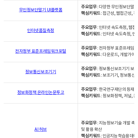
주요업무
: 다양한 무인정보단말기
무인정보단말기 UI플랫폼
핵심키워드
: 접근성, 웹접근성,
주요업무
: 인터넷 속도측정, 웹접
인터넷품질측정
핵심키워드
: 인터넷 속도측정, 
주요업무
: 전자정부 표준프레임워
전자정부 표준프레임워크포털
핵심키워드
: 다운로드, 개발가이
주요업무
: 정보통신보조기기 보급
정보통신보조기기
핵심키워드
: 보조기기, 정보통신
주요업무
: 한국연구재단의 등재
정보화정책 온라인논문투고
핵심키워드
: 정보화정책, 저널, 논문,
주요업무
: 지능정보기술 개발 촉
AI 허브
및 활용 확산
핵심키워드
:
인공지능 학습용 데이터,