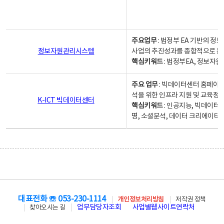
주요업무
: 범정부 EA 기반의 
정보자원관리시스템
사업의 추진성과를 종합적으로 분
핵심키워드
: 범정부EA, 정보
주요 업무
: 빅데이터센터 홈페이지
석을 위한 인프라 지원 및 교육정보
K-ICT 빅데이터센터
핵심키워드
: 인공지능, 빅데이터
명, 소셜분석, 데이터 크리에이터 
대표전화 ☏ 053-230-1114
개인정보처리방침
저작권 정책
업무담당자조회
사업별웹사이트연락처
찾아오시는 길