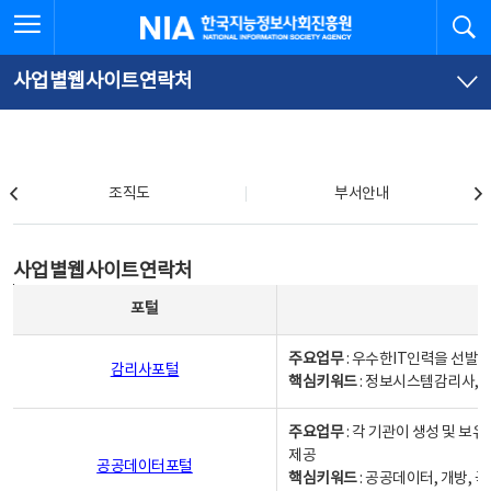
본
전
전체메뉴 열기
검
한국지능정보사회진흥원
문
체
바
메
로
뉴
가
바
사업별웹사이트연락처
기
로
가
기
조직도
조직도
부서안내
사업별웹사이트연락처
사업별웹사이트연락처
사업별웹사이트연락처 - 포털, 주요업무및 핵심키워드, 소관부서 및 담당자, 대표전화로 구성됨
포털
주요업무
: 우수한IT인력을 선발
감리사포털
핵심키워드
: 정보시스템감리사, 
주요업무
: 각 기관이 생성 및 
제공
공공데이터포털
핵심키워드
: 공공데이터, 개방, 