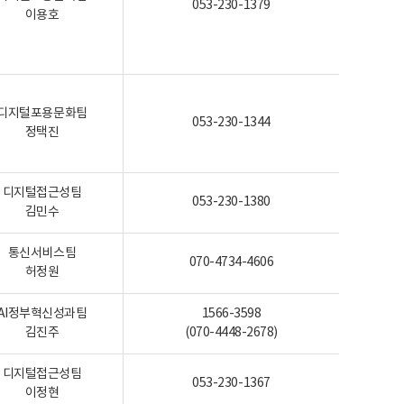
053-230-1379
이용호
디지털포용문화팀
053-230-1344
정택진
디지털접근성팀
053-230-1380
김민수
통신서비스팀
070-4734-4606
허정원
AI정부혁신성과팀
1566-3598
김진주
(070-4448-2678)
디지털접근성팀
053-230-1367
이정현