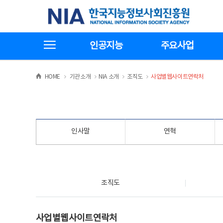
본
전
한국지능정보사회진흥원
문
체
바
메
로
뉴
가
바
전체메뉴보기
기
로
인공지능
주요사업
가
기
>
>
>
>
HOME
기관소개
NIA 소개
조직도
사업별웹사이트연락처
인사말
연혁
조직도
조직도
사업별웹사이트연락처
사업별웹사이트연락처