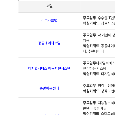
사업별웹사이트연락처 - 포털, 주요업무및 핵심키워드, 소관부서 및 담당자, 대표전화로 구성됨
포털
주요업무
: 우수한IT
감리사포털
핵심키워드
: 정보시스
주요업무
: 각 기관이
제공
공공데이터포털
핵심키워드
: 공공데이
터, 추천데이터
주요업무
디지털서비스 
디지털서비스 이용지원시스템
관리하는 시스템
핵심키워드
: 디지털서
주요업무
: 청각‧언어
손말이음센터
핵심키워드
: 청각‧언
주요업무
: 지능정보서
콘텐츠 등을 제공
핵심키워드
: 스마트쉼