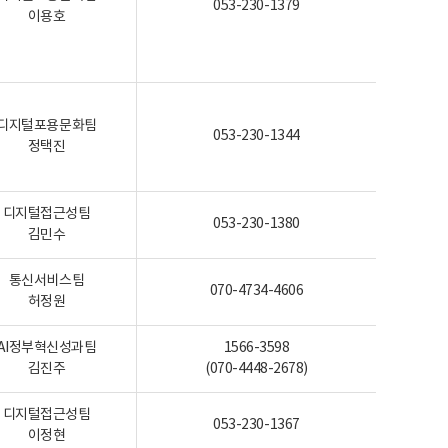
053-230-1379
이용호
디지털포용문화팀
053-230-1344
정택진
디지털접근성팀
053-230-1380
김민수
통신서비스팀
070-4734-4606
허정원
AI정부혁신성과팀
1566-3598
김진주
(070-4448-2678)
디지털접근성팀
053-230-1367
이정현