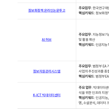
주요업무
: 한국연구재
정보화정책 온라인논문투고
핵심키워드
: 정보화정책,
주요업무
: 지능정보기
AI 허브
및 활용 확산
핵심키워드
:
인공지능 학
주요업무
: 범정부 E
정보자원관리시스템
사업의 추진성과를 종
핵심키워드
: 범정부E
주요 업무
: 빅데이터센
석을 위한 인프라 지원 
K-ICT 빅데이터센터
핵심키워드
: 인공지능
명, 소셜분석, 데이터 