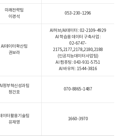
미래전략팀
053-230-1296
이경석
AI허브/AI데이터 : 02-2109-4929
AI 학습용 데이터 구축사업 :
02-6747-
AI데이터확산팀
2175,2177,2178,2180,2188
권보라
(인공지능데이터사업팀)
AI 컴퓨팅 : 043-931-5751
AI 바우처 : 1544-3816
AI정부혁신성과팀
070-8865-1487
정건호
데이터활용기술팀
1660-3970
유재영