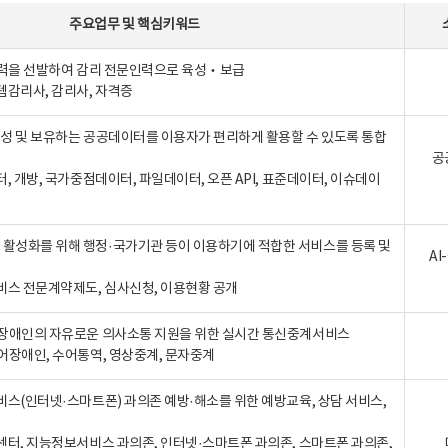
주요업무
및
핵심키워드
인력을 선발하여 감리 전문인력으로 육성‧보급
템감리사, 감리사, 자격증
 생성 및 보유하는 공공데이터를 이용자가 편리하게 활용할 수 있도록 통합
공
터, 개방, 국가중점데이터, 파일데이터, 오픈 API, 표준데이터, 이슈데이
활성화를 위해 행정·국가기관 등이 이용하기에 적합한 서비스를 등록 및
A
비스 전문계약제도, 심사신청, 이용현황 공개
장애인의 자유로운 의사소통 지원을 위한 실시간 통신중계서비스
어장애인, 수어통역, 영상중계, 문자중계
비스(인터넷·스마트폰) 과의존 예방·해소를 위한 예방교육, 상담 서비스,
센터, 지능정보서비스 과의존, 인터넷·스마트폰 과의존, 스마트폰 과의존,