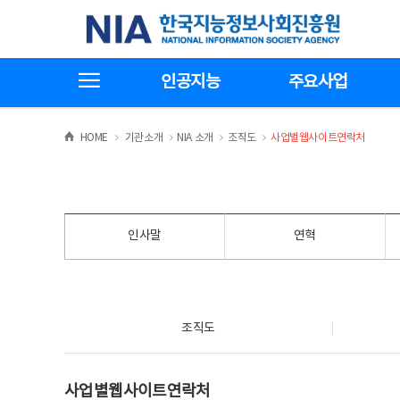
본
전
한국지능정보사회진흥원
문
체
바
메
로
뉴
가
바
전체메뉴보기
기
로
인공지능
주요사업
가
기
>
>
>
>
HOME
기관소개
NIA 소개
조직도
사업별웹사이트연락처
인사말
연혁
조직도
조직도
사업별웹사이트연락처
사업별웹사이트연락처