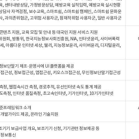
육, 센터내방상담, 가정방문상담, 예방교육 실적입력, 예방교육 실시현황
상담사 자격검정, 보수교육, 스마트쉼, 스마트쉼 캠페인, 스마트쉼 문화운
사, 과의존위험군, 고위험 사용자군, 잠재적위험 사용자군, 일반 사용자군
콘텐츠 지원, 교육 모집 및 안내 등 대국민 지원 서비스 지원
위원회, 방통위, 한국지능정보사회진흥원, NIA, 인터넷윤리, 사이버폭력
세, 아름다운 인터넷 세상, 웰리, 지능정보윤리, 사이버윤리, 디지털윤리,
인정보단말기 제조·운영사에 UI 플랫폼을 제공
 웹접근성, 정보접근성, 앱접근성, 키오스크접근성, 무인정보단말기접근성
도측정, 웹접속시간 측정, 경로추적, 유선인터넷 속도 통계 제공
속도측정, 인터넷 품질측정, 초고속인터넷, 기가인터넷, 10기가인터넷
표준프레임워크 소개
, 개발가이드 제공, 온라인 기술지원
조기기 보급사업 개요, 보조기기 신청, 기기관련 정보제공 등
, 정보통신