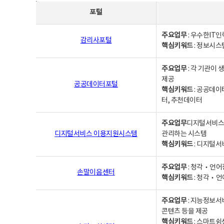
사업별웹사이트연락처 - 포털, 주요업무및 핵심키워드, 소관부서 및 담당자, 대표전화로 구성됨
포털
주요업무
: 우수한IT
감리사포털
핵심키워드
: 정보시스
주요업무
: 각 기관이
제공
공공데이터포털
핵심키워드
: 공공데이
터, 추천데이터
주요업무
디지털서비스 
디지털서비스 이용지원시스템
관리하는 시스템
핵심키워드
: 디지털서
주요업무
: 청각‧언어
손말이음센터
핵심키워드
: 청각‧언
주요업무
: 지능정보서
콘텐츠 등을 제공
핵심키워드
: 스마트쉼