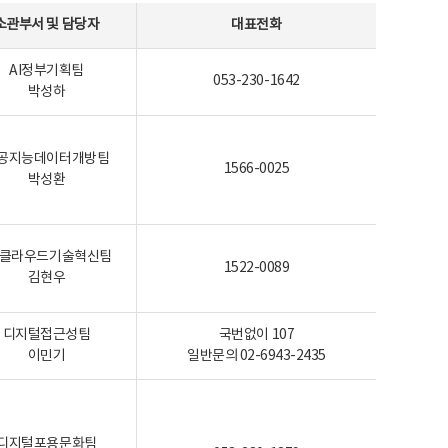
소관부서 및 담당자
대표전화
AI정부기획팀
053-230-1642
박성하
공지능데이터개방팀
1566-0025
박성환
I-클라우드기술혁신팀
1522-0089
김현우
디지털접근성팀
국번없이 107
이민기
일반문의 02-6943-2435
디지털포용문화팀