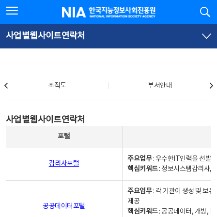
본
전
전체메뉴 열기
검
한국지능정보사회진흥원
문
체
바
메
로
뉴
가
바
사업별웹사이트연락처
기
로
가
기
조직도
조직도
부서안내
사업별웹사이트연락처
사업별웹사이트연락처
사업별웹사이트연락처 - 포털, 주요업무및 핵심키워드, 소관부서 및 담당자, 대표전화로 구성됨
포털
주요업무
: 우수한IT인력을 선발
감리사포털
핵심키워드
: 정보시스템감리사, 
주요업무
: 각 기관이 생성 및 
제공
공공데이터포털
핵심키워드
: 공공데이터, 개방, 