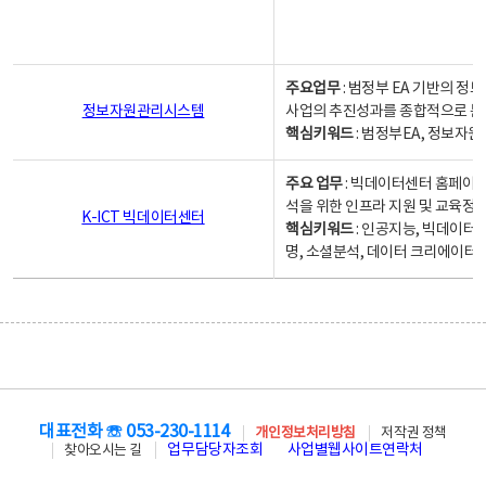
주요업무
: 범정부 EA 기반의 
정보자원관리시스템
사업의 추진성과를 종합적으로 분
핵심키워드
: 범정부EA, 정보
주요 업무
: 빅데이터센터 홈페이지
석을 위한 인프라 지원 및 교육정보
K-ICT 빅데이터센터
핵심키워드
: 인공지능, 빅데이터
명, 소셜분석, 데이터 크리에이터 
대표전화 ☏ 053-230-1114
개인정보처리방침
저작권 정책
업무담당자조회
사업별웹사이트연락처
찾아오시는 길