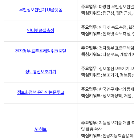
주요업무
: 다양한 무인정보단말기
무인정보단말기 UI플랫폼
핵심키워드
: 접근성, 웹접근성,
주요업무
: 인터넷 속도측정, 웹접
인터넷품질측정
핵심키워드
: 인터넷 속도측정, 
주요업무
: 전자정부 표준프레임워
전자정부 표준프레임워크포털
핵심키워드
: 다운로드, 개발가이
주요업무
: 정보통신보조기기 보급
정보통신보조기기
핵심키워드
: 보조기기, 정보통신
주요업무
: 한국연구재단의 등재
정보화정책 온라인논문투고
핵심키워드
: 정보화정책, 저널, 논문,
주요업무
: 지능정보기술 개발 촉
AI 허브
및 활용 확산
핵심키워드
:
인공지능 학습용 데이터,