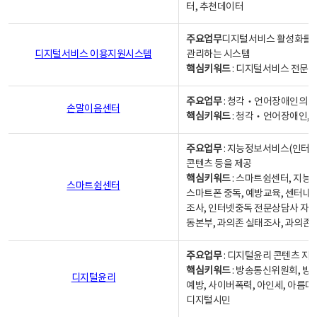
터, 추천데이터
주요업무
디지털서비스 활성화를 위
디지털서비스 이용지원시스템
관리하는 시스템
핵심키워드
: 디지털서비스 전문계
주요업무
: 청각‧언어장애인의 
손말이음센터
핵심키워드
: 청각‧언어장애인, 
주요업무
: 지능정보서비스(인터넷
콘텐츠 등을 제공
핵심키워드
: 스마트쉼센터, 지능
스마트쉼센터
스마트폰 중독, 예방교육, 센터내
조사, 인터넷중독 전문상담사 자격
동본부, 과의존 실태조사, 과의존
주요업무
: 디지털윤리 콘텐츠 지원
핵심키워드
: 방송통신위원회, 방
디지털윤리
예방, 사이버폭력, 아인세, 아름다
디지털시민