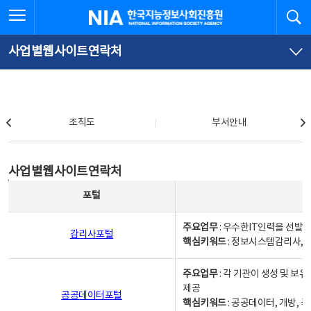
본
전
전체메뉴 열기
검
한국지능정보사회진흥원
문
체
바
메
로
뉴
가
바
사업별웹사이트연락처
기
로
가
기
조직도
조직도
부서안내
사업별웹사이트연락처
사업별웹사이트연락처
사업별웹사이트연락처 - 포털, 주요업무및 핵심키워드, 소관부서 및 담당자, 대표전화로 구성됨
포털
주요업무
: 우수한IT인력을 선발
감리사포털
핵심키워드
: 정보시스템감리사, 
주요업무
: 각 기관이 생성 및 
제공
공공데이터포털
핵심키워드
: 공공데이터, 개방, 