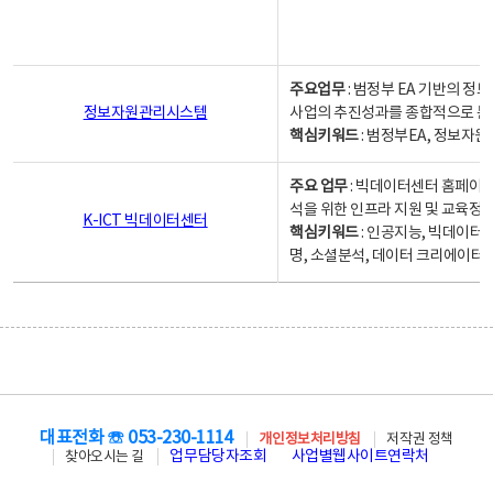
주요업무
: 범정부 EA 기반의 
정보자원관리시스템
사업의 추진성과를 종합적으로 분
핵심키워드
: 범정부EA, 정보
주요 업무
: 빅데이터센터 홈페이지
석을 위한 인프라 지원 및 교육정보
K-ICT 빅데이터센터
핵심키워드
: 인공지능, 빅데이터
명, 소셜분석, 데이터 크리에이터 
대표전화 ☏ 053-230-1114
개인정보처리방침
저작권 정책
업무담당자조회
사업별웹사이트연락처
찾아오시는 길