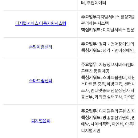
터, 추천데이터
주요업무
디지털서비스 활성화를 위
디지털서비스 이용지원시스템
관리하는 시스템
핵심키워드
: 디지털서비스 전문계
주요업무
: 청각‧언어장애인의 
손말이음센터
핵심키워드
: 청각‧언어장애인, 
주요업무
: 지능정보서비스(인터넷
콘텐츠 등을 제공
핵심키워드
: 스마트쉼센터, 지능
스마트쉼센터
스마트폰 중독, 예방교육, 센터내
조사, 인터넷중독 전문상담사 자격
동본부, 과의존 실태조사, 과의존
주요업무
: 디지털윤리 콘텐츠 지원
핵심키워드
: 방송통신위원회, 방
디지털윤리
예방, 사이버폭력, 아인세, 아름다
디지털시민