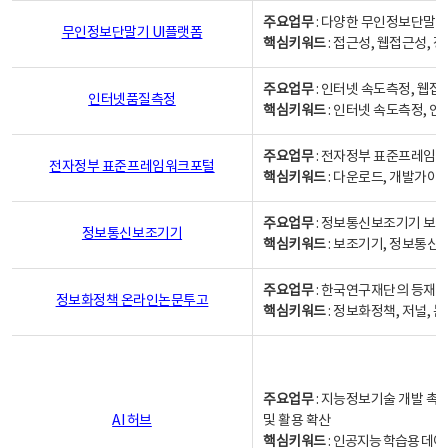
주요업무
: 다양한 무인정보단말기
무인정보단말기 UI플랫폼
핵심키워드
: 접근성, 웹접근성,
주요업무
: 인터넷 속도측정, 웹접
인터넷품질측정
핵심키워드
: 인터넷 속도측정, 
주요업무
: 전자정부 표준프레임워
전자정부 표준프레임워크포털
핵심키워드
: 다운로드, 개발가이
주요업무
: 정보통신보조기기 보급
정보통신보조기기
핵심키워드
: 보조기기, 정보통신
주요업무
: 한국연구재단의 등재
정보화정책 온라인논문투고
핵심키워드
: 정보화정책, 저널, 논문,
주요업무
: 지능정보기술 개발 촉
AI 허브
및 활용 확산
핵심키워드
:
인공지능 학습용 데이터,