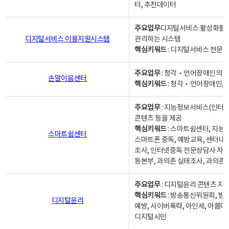
터, 추천데이터
주요업무
디지털서비스 활성화를 위
디지털서비스 이용지원시스템
관리하는 시스템
핵심키워드
: 디지털서비스 전문계
주요업무
: 청각‧언어장애인의 
손말이음센터
핵심키워드
: 청각‧언어장애인, 
주요업무
: 지능정보서비스(인터넷
콘텐츠 등을 제공
핵심키워드
: 스마트쉼센터, 지능
스마트쉼센터
스마트폰 중독, 예방교육, 센터내
조사, 인터넷중독 전문상담사 자격
동본부, 과의존 실태조사, 과의존
주요업무
: 디지털윤리 콘텐츠 지원
핵심키워드
: 방송통신위원회, 방
디지털윤리
예방, 사이버폭력, 아인세, 아름다
디지털시민