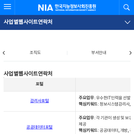
본
전
전체메뉴 열기
검
한국지능정보사회진흥원
문
체
바
메
로
뉴
가
바
사업별웹사이트연락처
기
로
가
기
조직도
조직도
부서안내
사업별웹사이트연락처
사업별웹사이트연락처
사업별웹사이트연락처 - 포털, 주요업무및 핵심키워드, 소관부서 및 담당자, 대표전화로 구성됨
포털
주요업무
: 우수한IT인력을 선발
감리사포털
핵심키워드
: 정보시스템감리사, 
주요업무
: 각 기관이 생성 및 
제공
공공데이터포털
핵심키워드
: 공공데이터, 개방, 