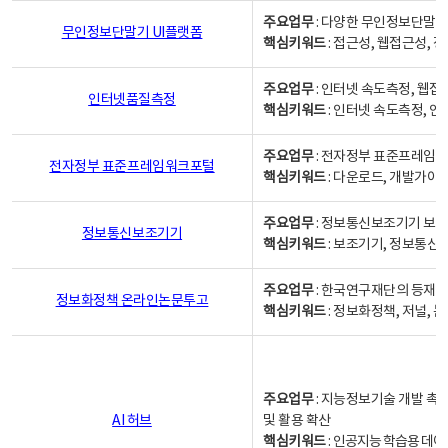
주요업무
: 다양한 무인정보단말기
무인정보단말기 UI플랫폼
핵심키워드
: 접근성, 웹접근성,
주요업무
: 인터넷 속도측정, 웹접
인터넷품질측정
핵심키워드
: 인터넷 속도측정, 
주요업무
: 전자정부 표준프레임워
전자정부 표준프레임워크포털
핵심키워드
: 다운로드, 개발가이
주요업무
: 정보통신보조기기 보급
정보통신보조기기
핵심키워드
: 보조기기, 정보통신
주요업무
: 한국연구재단의 등재
정보화정책 온라인논문투고
핵심키워드
: 정보화정책, 저널, 논문,
주요업무
: 지능정보기술 개발 촉
AI 허브
및 활용 확산
핵심키워드
:
인공지능 학습용 데이터,