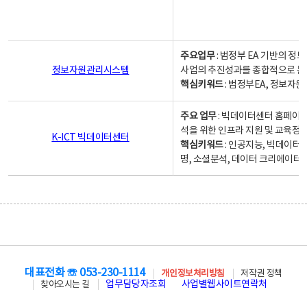
주요업무
: 범정부 EA 기반의 
정보자원관리시스템
사업의 추진성과를 종합적으로 분
핵심키워드
: 범정부EA, 정보
주요 업무
: 빅데이터센터 홈페이지
석을 위한 인프라 지원 및 교육정보
K-ICT 빅데이터센터
핵심키워드
: 인공지능, 빅데이터
명, 소셜분석, 데이터 크리에이터 
대표전화 ☏ 053-230-1114
개인정보처리방침
저작권 정책
업무담당자조회
사업별웹사이트연락처
찾아오시는 길