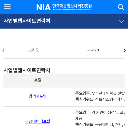
본
전
전체메뉴 열기
검
한국지능정보사회진흥원
문
체
바
메
로
뉴
가
바
사업별웹사이트연락처
기
로
가
기
조직도
조직도
부서안내
사업별웹사이트연락처
사업별웹사이트연락처
사업별웹사이트연락처 - 포털, 주요업무및 핵심키워드, 소관부서 및 담당자, 대표전화로 구성됨
포털
주요업무
: 우수한IT인력을 선발
감리사포털
핵심키워드
: 정보시스템감리사, 
주요업무
: 각 기관이 생성 및 
제공
공공데이터포털
핵심키워드
: 공공데이터, 개방, 