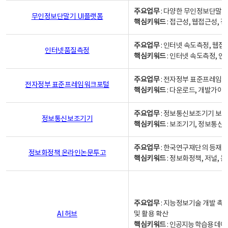
주요업무
: 다양한 무인정보단말기
무인정보단말기 UI플랫폼
핵심키워드
: 접근성, 웹접근성,
주요업무
: 인터넷 속도측정, 웹접
인터넷품질측정
핵심키워드
: 인터넷 속도측정, 
주요업무
: 전자정부 표준프레임워
전자정부 표준프레임워크포털
핵심키워드
: 다운로드, 개발가이
주요업무
: 정보통신보조기기 보급
정보통신보조기기
핵심키워드
: 보조기기, 정보통신
주요업무
: 한국연구재단의 등재
정보화정책 온라인논문투고
핵심키워드
: 정보화정책, 저널, 논문,
주요업무
: 지능정보기술 개발 촉
AI 허브
및 활용 확산
핵심키워드
:
인공지능 학습용 데이터,