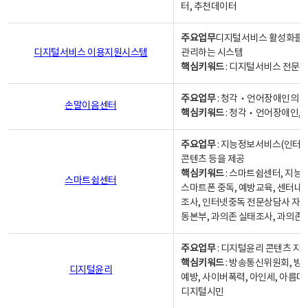
터, 추천데이터
주요업무
디지털서비스 활성화를 위
디지털서비스 이용지원시스템
관리하는 시스템
핵심키워드
: 디지털서비스 전문계
주요업무
: 청각‧언어장애인의 
손말이음센터
핵심키워드
: 청각‧언어장애인, 
주요업무
: 지능정보서비스(인터넷
콘텐츠 등을 제공
핵심키워드
: 스마트쉼센터, 지능
스마트쉼센터
스마트폰 중독, 예방교육, 센터내
조사, 인터넷중독 전문상담사 자격
동본부, 과의존 실태조사, 과의존
주요업무
: 디지털윤리 콘텐츠 지원
핵심키워드
: 방송통신위원회, 방
디지털윤리
예방, 사이버폭력, 아인세, 아름다
디지털시민