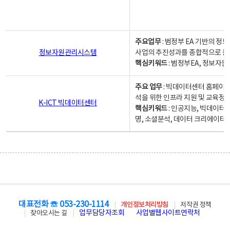
주요업무
: 범정부 EA 기반의 
정보자원관리시스템
사업의 추진성과를 종합적으로 분
핵심키워드
: 범정부EA, 정보
주요 업무
: 빅데이터센터 홈페이지
석을 위한 인프라 지원 및 교육정보
K-ICT 빅데이터센터
핵심키워드
: 인공지능, 빅데이터
명, 소셜분석, 데이터 크리에이터 
대표전화 ☏ 053-230-1114
개인정보처리방침
저작권 정책
업무담당자조회
사업별웹사이트연락처
찾아오시는 길