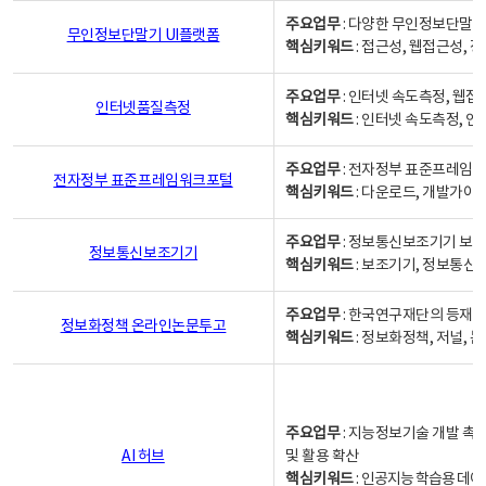
주요업무
: 다양한 무인정보단말기
무인정보단말기 UI플랫폼
핵심키워드
: 접근성, 웹접근성,
주요업무
: 인터넷 속도측정, 웹접
인터넷품질측정
핵심키워드
: 인터넷 속도측정, 
주요업무
: 전자정부 표준프레임워
전자정부 표준프레임워크포털
핵심키워드
: 다운로드, 개발가이
주요업무
: 정보통신보조기기 보급
정보통신보조기기
핵심키워드
: 보조기기, 정보통신
주요업무
: 한국연구재단의 등재
정보화정책 온라인논문투고
핵심키워드
: 정보화정책, 저널, 논문,
주요업무
: 지능정보기술 개발 촉
AI 허브
및 활용 확산
핵심키워드
:
인공지능 학습용 데이터,