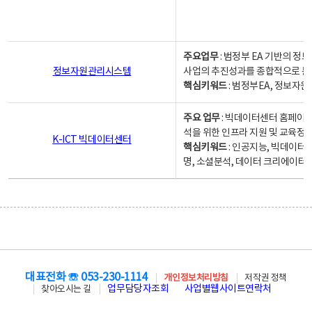
주요업무
: 범정부 EA 기반의 
정보자원관리시스템
사업의 추진성과를 종합적으로 분
핵심키워드
: 범정부EA, 정보
주요 업무
: 빅데이터센터 홈페이지
석을 위한 인프라 지원 및 교육정보
K-ICT 빅데이터센터
핵심키워드
: 인공지능, 빅데이터
명, 소셜분석, 데이터 크리에이터 
대표전화 ☏ 053-230-1114
개인정보처리방침
저작권 정책
업무담당자조회
사업별웹사이트연락처
찾아오시는 길