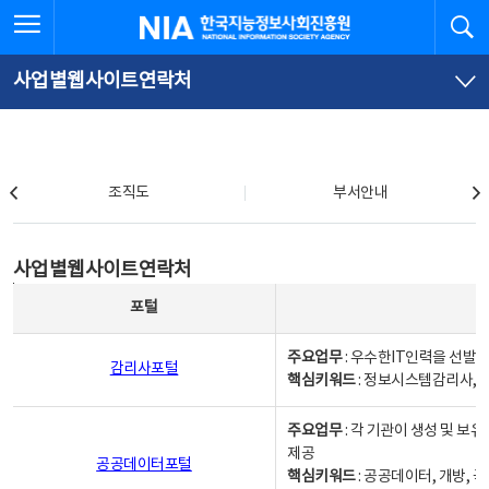
본
전
전체메뉴 열기
검
한국지능정보사회진흥원
문
체
바
메
로
뉴
가
바
사업별웹사이트연락처
기
로
가
기
조직도
조직도
부서안내
사업별웹사이트연락처
사업별웹사이트연락처
사업별웹사이트연락처 - 포털, 주요업무및 핵심키워드, 소관부서 및 담당자, 대표전화로 구성됨
포털
주요업무
: 우수한IT인력을 선발
감리사포털
핵심키워드
: 정보시스템감리사, 
주요업무
: 각 기관이 생성 및 
제공
공공데이터포털
핵심키워드
: 공공데이터, 개방, 