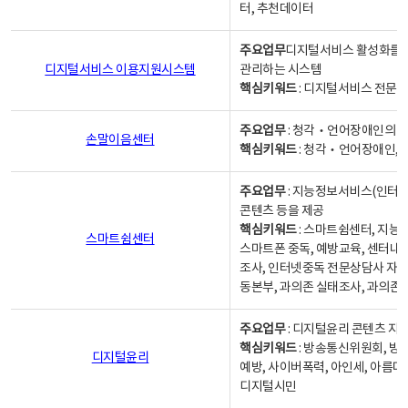
터, 추천데이터
주요업무
디지털서비스 활성화를 위
디지털서비스 이용지원시스템
관리하는 시스템
핵심키워드
: 디지털서비스 전문계
주요업무
: 청각‧언어장애인의 
손말이음센터
핵심키워드
: 청각‧언어장애인, 
주요업무
: 지능정보서비스(인터넷
콘텐츠 등을 제공
핵심키워드
: 스마트쉼센터, 지능
스마트쉼센터
스마트폰 중독, 예방교육, 센터내
조사, 인터넷중독 전문상담사 자격
동본부, 과의존 실태조사, 과의존
주요업무
: 디지털윤리 콘텐츠 지원
핵심키워드
: 방송통신위원회, 방
디지털윤리
예방, 사이버폭력, 아인세, 아름다
디지털시민