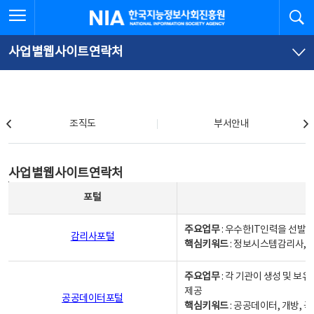
본
전
전체메뉴 열기
검
한국지능정보사회진흥원
문
체
바
메
로
뉴
가
바
사업별웹사이트연락처
기
로
가
기
조직도
조직도
부서안내
사업별웹사이트연락처
사업별웹사이트연락처
사업별웹사이트연락처 - 포털, 주요업무및 핵심키워드, 소관부서 및 담당자, 대표전화로 구성됨
포털
주요업무
: 우수한IT인력을 선발
감리사포털
핵심키워드
: 정보시스템감리사, 
주요업무
: 각 기관이 생성 및 
제공
공공데이터포털
핵심키워드
: 공공데이터, 개방, 