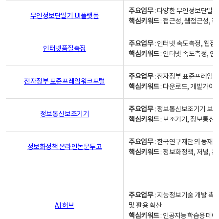
주요업무
: 다양한 무인정보단말기
무인정보단말기 UI플랫폼
핵심키워드
: 접근성, 웹접근성,
주요업무
: 인터넷 속도측정, 웹접
인터넷품질측정
핵심키워드
: 인터넷 속도측정, 
주요업무
: 전자정부 표준프레임워
전자정부 표준프레임워크포털
핵심키워드
: 다운로드, 개발가이
주요업무
: 정보통신보조기기 보급
정보통신보조기기
핵심키워드
: 보조기기, 정보통신
주요업무
: 한국연구재단의 등재
정보화정책 온라인논문투고
핵심키워드
: 정보화정책, 저널, 논문,
주요업무
: 지능정보기술 개발 촉
AI 허브
및 활용 확산
핵심키워드
:
인공지능 학습용 데이터,