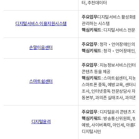
터, 추천데이터
주요업무
디지털서비스 활성화를 위
디지털서비스 이용지원시스템
관리하는 시스템
핵심키워드
: 디지털서비스 전문계
주요업무
: 청각‧언어장애인의 
손말이음센터
핵심키워드
: 청각‧언어장애인, 
주요업무
: 지능정보서비스(인터넷
콘텐츠 등을 제공
핵심키워드
: 스마트쉼센터, 지능
스마트쉼센터
스마트폰 중독, 예방교육, 센터내
조사, 인터넷중독 전문상담사 자격
동본부, 과의존 실태조사, 과의존
주요업무
: 디지털윤리 콘텐츠 지원
핵심키워드
: 방송통신위원회, 방
디지털윤리
예방, 사이버폭력, 아인세, 아름다
디지털시민