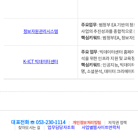
주요업무
: 범정부 EA 기반의 
정보자원관리시스템
사업의 추진성과를 종합적으로 분
핵심키워드
: 범정부EA, 정보
주요 업무
: 빅데이터센터 홈페이지
석을 위한 인프라 지원 및 교육정보
K-ICT 빅데이터센터
핵심키워드
: 인공지능, 빅데이터
명, 소셜분석, 데이터 크리에이터 
대표전화 ☏ 053-230-1114
개인정보처리방침
저작권 정책
업무담당자조회
사업별웹사이트연락처
찾아오시는 길