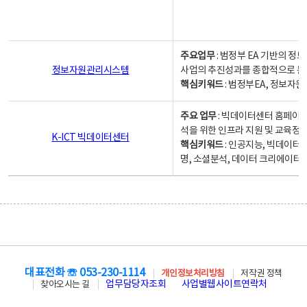
주요업무
: 범정부 EA 기반의 
정보자원관리시스템
사업의 추진성과를 종합적으로 분
핵심키워드
: 범정부EA, 정보
주요 업무
: 빅데이터센터 홈페이지
석을 위한 인프라 지원 및 교육정보
K-ICT 빅데이터센터
핵심키워드
: 인공지능, 빅데이터
명, 소셜분석, 데이터 크리에이터 
대표전화 ☏ 053-230-1114
개인정보처리방침
저작권 정책
업무담당자조회
사업별웹사이트연락처
찾아오시는 길