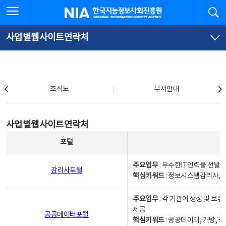
본
전
전체메뉴 열기
검
한국지능정보사회진흥원
문
체
바
메
로
뉴
가
바
사업별웹사이트연락처
기
로
가
기
조직도
조직도
부서안내
사업별웹사이트연락처
사업별웹사이트연락처
사업별웹사이트연락처 - 포털, 주요업무및 핵심키워드, 소관부서 및 담당자, 대표전화로 구성됨
포털
주요업무
: 우수한IT인력을 선발
감리사포털
핵심키워드
: 정보시스템감리사, 
주요업무
: 각 기관이 생성 및 
제공
공공데이터포털
핵심키워드
: 공공데이터, 개방, 