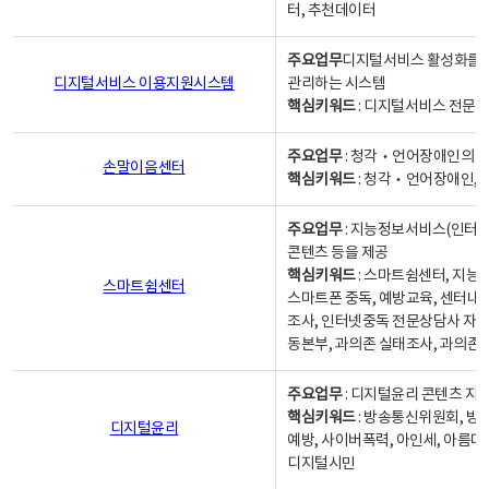
터, 추천데이터
주요업무
디지털서비스 활성화를 위
디지털서비스 이용지원시스템
관리하는 시스템
핵심키워드
: 디지털서비스 전문계
주요업무
: 청각‧언어장애인의 
손말이음센터
핵심키워드
: 청각‧언어장애인, 
주요업무
: 지능정보서비스(인터넷
콘텐츠 등을 제공
핵심키워드
: 스마트쉼센터, 지능
스마트쉼센터
스마트폰 중독, 예방교육, 센터내
조사, 인터넷중독 전문상담사 자격
동본부, 과의존 실태조사, 과의존
주요업무
: 디지털윤리 콘텐츠 지원
핵심키워드
: 방송통신위원회, 방
디지털윤리
예방, 사이버폭력, 아인세, 아름다
디지털시민