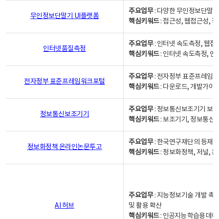
주요업무
: 다양한 무인정보단말기
무인정보단말기 UI플랫폼
핵심키워드
: 접근성, 웹접근성,
주요업무
: 인터넷 속도측정, 웹접
인터넷품질측정
핵심키워드
: 인터넷 속도측정, 
주요업무
: 전자정부 표준프레임워
전자정부 표준프레임워크포털
핵심키워드
: 다운로드, 개발가이
주요업무
: 정보통신보조기기 보급
정보통신보조기기
핵심키워드
: 보조기기, 정보통신
주요업무
: 한국연구재단의 등재
정보화정책 온라인논문투고
핵심키워드
: 정보화정책, 저널, 논문,
주요업무
: 지능정보기술 개발 촉
AI 허브
및 활용 확산
핵심키워드
:
인공지능 학습용 데이터,