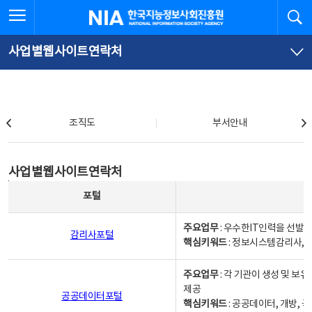
본
전
전체메뉴 열기
검
한국지능정보사회진흥원
문
체
바
메
로
뉴
가
바
사업별웹사이트연락처
기
로
가
기
조직도
조직도
부서안내
사업별웹사이트연락처
사업별웹사이트연락처
사업별웹사이트연락처 - 포털, 주요업무및 핵심키워드, 소관부서 및 담당자, 대표전화로 구성됨
포털
주요업무
: 우수한IT인력을 선발
감리사포털
핵심키워드
: 정보시스템감리사, 
주요업무
: 각 기관이 생성 및 
제공
공공데이터포털
핵심키워드
: 공공데이터, 개방, 