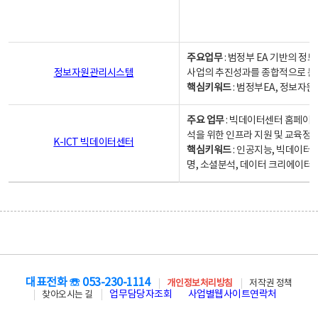
주요업무
: 범정부 EA 기반의 
정보자원관리시스템
사업의 추진성과를 종합적으로 분
핵심키워드
: 범정부EA, 정보
주요 업무
: 빅데이터센터 홈페이지
석을 위한 인프라 지원 및 교육정보
K-ICT 빅데이터센터
핵심키워드
: 인공지능, 빅데이터
명, 소셜분석, 데이터 크리에이터 
대표전화 ☏ 053-230-1114
개인정보처리방침
저작권 정책
업무담당자조회
사업별웹사이트연락처
찾아오시는 길