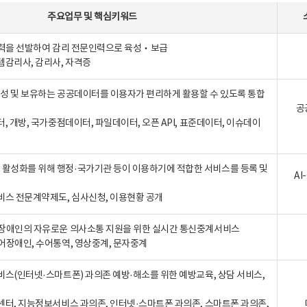
주요업무
및
핵심키워드
인력을 선발하여 감리 전문인력으로 육성‧보급
템감리사, 감리사, 자격증
 생성 및 보유하는 공공데이터를 이용자가 편리하게 활용할 수 있도록 통합
공
터, 개방, 국가중점데이터, 파일데이터, 오픈 API, 표준데이터, 이슈데이
활성화를 위해 행정·국가기관 등이 이용하기에 적합한 서비스를 등록 및
A
비스 전문계약제도, 심사신청, 이용현황 공개
장애인의 자유로운 의사소통 지원을 위한 실시간 통신중계서비스
어장애인, 수어통역, 영상중계, 문자중계
비스(인터넷·스마트폰) 과의존 예방·해소를 위한 예방교육, 상담 서비스,
센터, 지능정보서비스 과의존, 인터넷·스마트폰 과의존, 스마트폰 과의존,