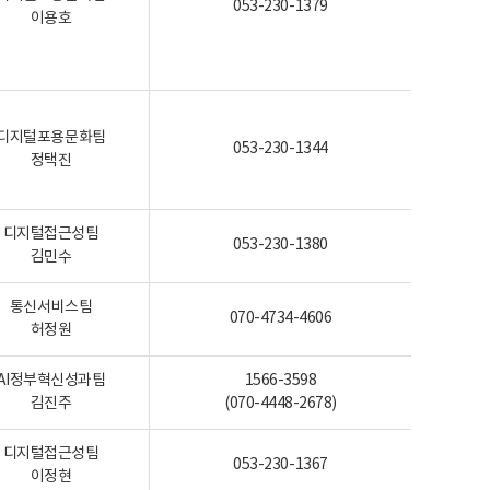
053-230-1379
이용호
디지털포용문화팀
053-230-1344
정택진
디지털접근성팀
053-230-1380
김민수
통신서비스팀
070-4734-4606
허정원
AI정부혁신성과팀
1566-3598
김진주
(070-4448-2678)
디지털접근성팀
053-230-1367
이정현