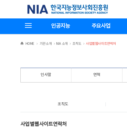
본
전
한국지능정보사회진흥원
문
체
바
메
로
뉴
가
바
전체메뉴보기
기
로
인공지능
주요사업
가
기
>
>
>
>
HOME
기관소개
NIA 소개
조직도
사업별웹사이트연락처
인사말
연혁
조직도
조직도
사업별웹사이트연락처
사업별웹사이트연락처