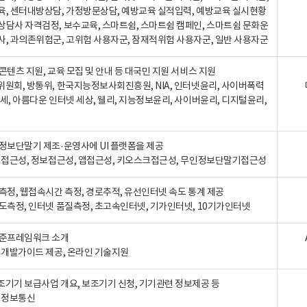
육, 센터내방상담, 가정방문상담, 예방교육 실적입력, 예방교육 실시현황
상담사 자격검정, 보수교육, 스마트쉼, 스마트쉼 캠페인, 스마트쉼 문화운
사, 과의존위험군, 고위험 사용자군, 잠재적위험 사용자군, 일반 사용자군
콘텐츠 지원, 교육 모집 및 안내 등 대국민 지원 서비스 지원
위원회, 방통위, 한국지능정보사회진흥원, NIA, 인터넷윤리, 사이버폭력
세, 아름다운 인터넷 세상, 웰리, 지능정보윤리, 사이버윤리, 디지털윤리,
인정보단말기 제조·운영사에 UI 플랫폼을 제공
 웹접근성, 정보접근성, 앱접근성, 키오스크접근성, 무인정보단말기접근성
도측정, 웹접속시간 측정, 경로추적, 유선인터넷 속도 통계 제공
속도측정, 인터넷 품질측정, 초고속인터넷, 기가인터넷, 10기가인터넷
표준프레임워크 소개
, 개발가이드 제공, 온라인 기술지원
조기기 보급사업 개요, 보조기기 신청, 기기관련 정보제공 등
, 정보통신