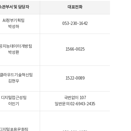
소관부서 및 담당자
대표전화
AI정부기획팀
053-230-1642
박성하
공지능데이터개방팀
1566-0025
박성환
I-클라우드기술혁신팀
1522-0089
김현우
디지털접근성팀
국번없이 107
이민기
일반문의 02-6943-2435
디지털포용문화팀