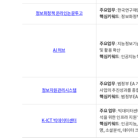
주요업무
: 한국연구재
정보화정책 온라인논문투고
핵심키워드
: 정보화정책,
주요업무
: 지능정보기
AI 허브
및 활용 확산
핵심키워드
:
인공지능 학
주요업무
: 범정부 E
정보자원관리시스템
사업의 추진성과를 종
핵심키워드
: 범정부E
주요 업무
: 빅데이터센
석을 위한 인프라 지원 
K-ICT 빅데이터센터
핵심키워드
: 인공지능
명, 소셜분석, 데이터 