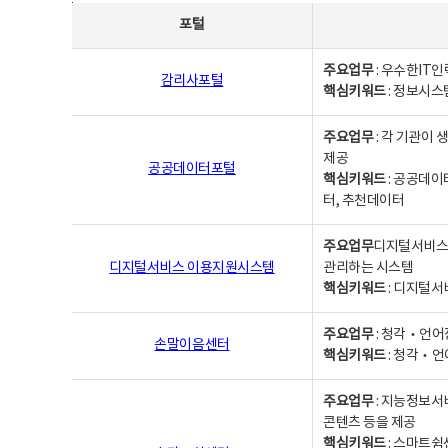
사업별웹사이트연락처 - 포털, 주요업무및 핵심키워드, 소관부서 및 담당자, 대표전화로 구성됨
포털
주요업무
: 우수한IT
감리사포털
핵심키워드
: 정보시스
주요업무
: 각 기관이
제공
공공데이터포털
핵심키워드
: 공공데이
터, 추천데이터
주요업무
디지털서비스 
디지털서비스 이용지원시스템
관리하는 시스템
핵심키워드
: 디지털서
주요업무
: 청각‧언어
손말이음센터
핵심키워드
: 청각‧언
주요업무
: 지능정보서
콘텐츠 등을 제공
핵심키워드
: 스마트쉼