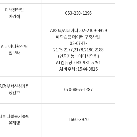
미래전략팀
053-230-1296
이경석
AI허브/AI데이터 : 02-2109-4929
AI 학습용 데이터 구축사업 :
02-6747-
AI데이터확산팀
2175,2177,2178,2180,2188
권보라
(인공지능데이터사업팀)
AI 컴퓨팅 : 043-931-5751
AI 바우처 : 1544-3816
AI정부혁신성과팀
070-8865-1487
정건호
데이터활용기술팀
1660-3970
유재영