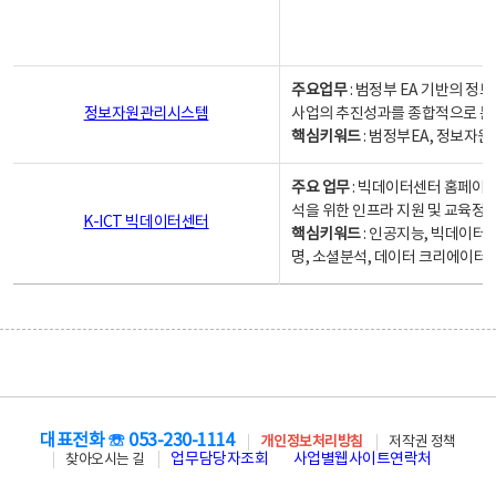
주요업무
: 범정부 EA 기반의 
정보자원관리시스템
사업의 추진성과를 종합적으로 분
핵심키워드
: 범정부EA, 정보
주요 업무
: 빅데이터센터 홈페이지
석을 위한 인프라 지원 및 교육정보
K-ICT 빅데이터센터
핵심키워드
: 인공지능, 빅데이터
명, 소셜분석, 데이터 크리에이터 
대표전화 ☏ 053-230-1114
개인정보처리방침
저작권 정책
업무담당자조회
사업별웹사이트연락처
찾아오시는 길