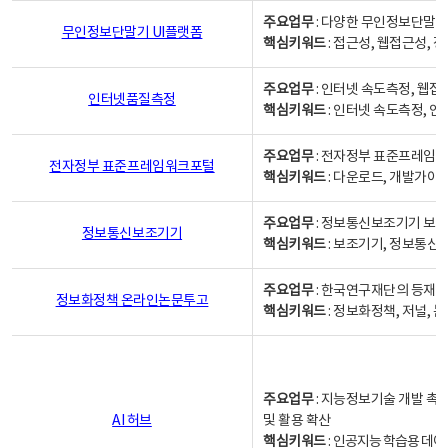
주요업무
: 다양한 무인정보단말기
무인정보단말기 UI플랫폼
핵심키워드
: 접근성, 웹접근성,
주요업무
: 인터넷 속도측정, 웹접
인터넷품질측정
핵심키워드
: 인터넷 속도측정, 
주요업무
: 전자정부 표준프레임워
전자정부 표준프레임워크포털
핵심키워드
: 다운로드, 개발가이
주요업무
: 정보통신보조기기 보급
정보통신보조기기
핵심키워드
: 보조기기, 정보통신
주요업무
: 한국연구재단의 등재
정보화정책 온라인논문투고
핵심키워드
: 정보화정책, 저널, 논문,
주요업무
: 지능정보기술 개발 촉
AI 허브
및 활용 확산
핵심키워드
:
인공지능 학습용 데이터,