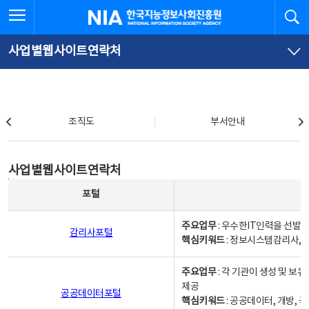
본
전
전체메뉴 열기
검
한국지능정보사회진흥원
문
체
바
메
로
뉴
가
바
사업별웹사이트연락처
기
로
가
기
조직도
조직도
부서안내
사업별웹사이트연락처
사업별웹사이트연락처
사업별웹사이트연락처 - 포털, 주요업무및 핵심키워드, 소관부서 및 담당자, 대표전화로 구성됨
포털
주요업무
: 우수한IT인력을 선발
감리사포털
핵심키워드
: 정보시스템감리사, 
주요업무
: 각 기관이 생성 및 
제공
공공데이터포털
핵심키워드
: 공공데이터, 개방, 