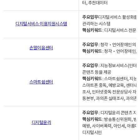
터, 추천데이터
주요업무
디지털서비스 활성화를 위
디지털서비스 이용지원시스템
관리하는 시스템
핵심키워드
: 디지털서비스 전문계
주요업무
: 청각‧언어장애인의 
손말이음센터
핵심키워드
: 청각‧언어장애인, 
주요업무
: 지능정보서비스(인터넷
콘텐츠 등을 제공
핵심키워드
: 스마트쉼센터, 지능
스마트쉼센터
스마트폰 중독, 예방교육, 센터내
조사, 인터넷중독 전문상담사 자격
동본부, 과의존 실태조사, 과의존
주요업무
: 디지털윤리 콘텐츠 지원
핵심키워드
: 방송통신위원회, 방
디지털윤리
예방, 사이버폭력, 아인세, 아름다
디지털시민