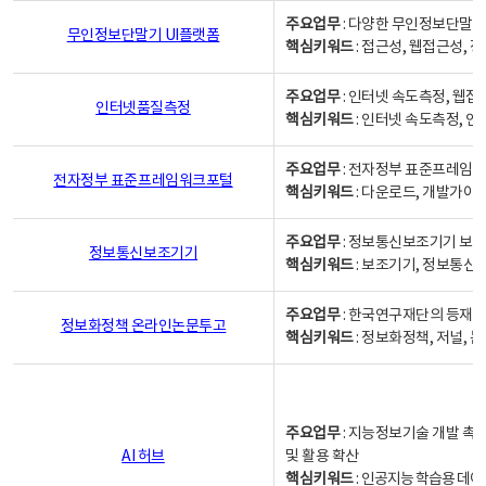
주요업무
: 다양한 무인정보단말기
무인정보단말기 UI플랫폼
핵심키워드
: 접근성, 웹접근성,
주요업무
: 인터넷 속도측정, 웹접
인터넷품질측정
핵심키워드
: 인터넷 속도측정, 
주요업무
: 전자정부 표준프레임워
전자정부 표준프레임워크포털
핵심키워드
: 다운로드, 개발가이
주요업무
: 정보통신보조기기 보급
정보통신보조기기
핵심키워드
: 보조기기, 정보통신
주요업무
: 한국연구재단의 등재
정보화정책 온라인논문투고
핵심키워드
: 정보화정책, 저널, 논문,
주요업무
: 지능정보기술 개발 촉
AI 허브
및 활용 확산
핵심키워드
:
인공지능 학습용 데이터,