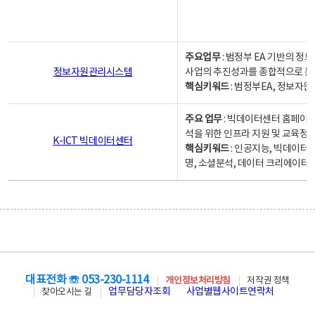
주요업무
: 범정부 EA 기반의 
정보자원관리시스템
사업의 추진성과를 종합적으로 분
핵심키워드
: 범정부EA, 정보
주요 업무
: 빅데이터센터 홈페이지
석을 위한 인프라 지원 및 교육정보
K-ICT 빅데이터센터
핵심키워드
: 인공지능, 빅데이터
명, 소셜분석, 데이터 크리에이터 
대표전화 ☏ 053-230-1114
개인정보처리방침
저작권 정책
업무담당자조회
사업별웹사이트연락처
찾아오시는 길