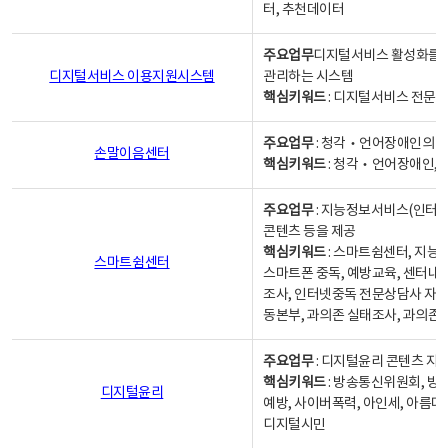
터, 추천데이터
주요업무
디지털서비스 활성화를 위
디지털서비스 이용지원시스템
관리하는 시스템
핵심키워드
: 디지털서비스 전문계
주요업무
: 청각‧언어장애인의 
손말이음센터
핵심키워드
: 청각‧언어장애인, 
주요업무
: 지능정보서비스(인터넷
콘텐츠 등을 제공
핵심키워드
: 스마트쉼센터, 지능
스마트쉼센터
스마트폰 중독, 예방교육, 센터내
조사, 인터넷중독 전문상담사 자격
동본부, 과의존 실태조사, 과의존
주요업무
: 디지털윤리 콘텐츠 지원
핵심키워드
: 방송통신위원회, 방
디지털윤리
예방, 사이버폭력, 아인세, 아름다
디지털시민