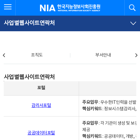
본
전
전체메뉴 열기
검
한국지능정보사회진흥원
문
체
바
메
로
뉴
가
바
사업별웹사이트연락처
기
로
가
기
조직도
조직도
부서안내
사업별웹사이트연락처
사업별웹사이트연락처
사업별웹사이트연락처 - 포털, 주요업무및 핵심키워드, 소관부서 및 담당자, 대표전화로 구성됨
포털
주요업무
: 우수한IT인력을 선발
감리사포털
핵심키워드
: 정보시스템감리사, 
주요업무
: 각 기관이 생성 및 
제공
공공데이터포털
핵심키워드
: 공공데이터, 개방, 