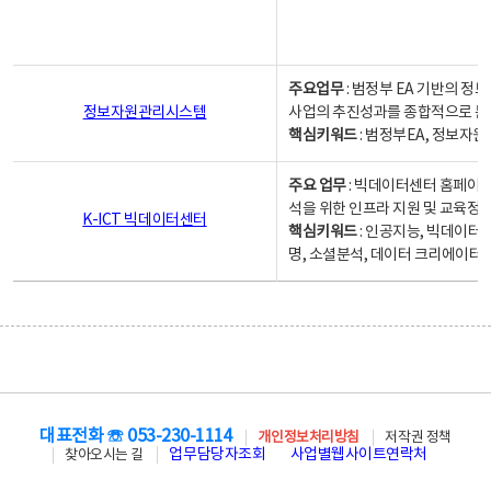
주요업무
: 범정부 EA 기반의 
정보자원관리시스템
사업의 추진성과를 종합적으로 분
핵심키워드
: 범정부EA, 정보
주요 업무
: 빅데이터센터 홈페이지
석을 위한 인프라 지원 및 교육정보
K-ICT 빅데이터센터
핵심키워드
: 인공지능, 빅데이터
명, 소셜분석, 데이터 크리에이터 
대표전화 ☏ 053-230-1114
개인정보처리방침
저작권 정책
업무담당자조회
사업별웹사이트연락처
찾아오시는 길