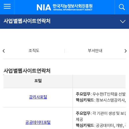
본
전
전체메뉴 열기
검
한국지능정보사회진흥원
문
체
바
메
로
뉴
가
바
사업별웹사이트연락처
기
로
가
기
조직도
조직도
부서안내
사업별웹사이트연락처
사업별웹사이트연락처
사업별웹사이트연락처 - 포털, 주요업무및 핵심키워드, 소관부서 및 담당자, 대표전화로 구성됨
포털
주요업무
: 우수한IT인력을 선발
감리사포털
핵심키워드
: 정보시스템감리사, 
주요업무
: 각 기관이 생성 및 
제공
공공데이터포털
핵심키워드
: 공공데이터, 개방, 