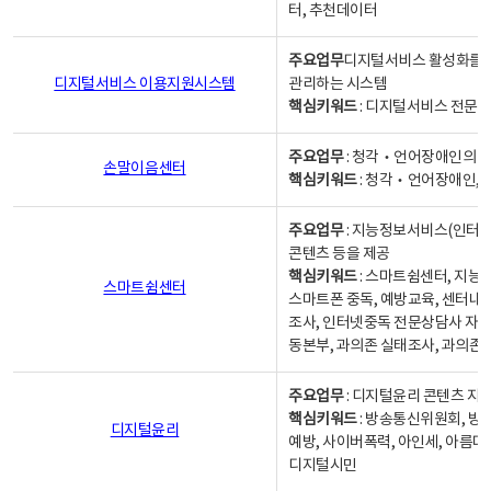
터, 추천데이터
주요업무
디지털서비스 활성화를 위
디지털서비스 이용지원시스템
관리하는 시스템
핵심키워드
: 디지털서비스 전문계
주요업무
: 청각‧언어장애인의 
손말이음센터
핵심키워드
: 청각‧언어장애인, 
주요업무
: 지능정보서비스(인터넷
콘텐츠 등을 제공
핵심키워드
: 스마트쉼센터, 지능
스마트쉼센터
스마트폰 중독, 예방교육, 센터내
조사, 인터넷중독 전문상담사 자격
동본부, 과의존 실태조사, 과의존
주요업무
: 디지털윤리 콘텐츠 지원
핵심키워드
: 방송통신위원회, 방
디지털윤리
예방, 사이버폭력, 아인세, 아름다
디지털시민