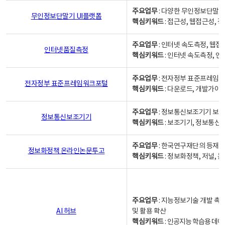
주요업무
: 다양한 무인정보단말기
무인정보단말기 UI플랫폼
핵심키워드
: 접근성, 웹접근성,
주요업무
: 인터넷 속도측정, 웹접
인터넷품질측정
핵심키워드
: 인터넷 속도측정, 
주요업무
: 전자정부 표준프레임워
전자정부 표준프레임워크포털
핵심키워드
: 다운로드, 개발가이
주요업무
: 정보통신보조기기 보급
정보통신보조기기
핵심키워드
: 보조기기, 정보통신
주요업무
: 한국연구재단의 등재
정보화정책 온라인논문투고
핵심키워드
: 정보화정책, 저널, 논문,
주요업무
: 지능정보기술 개발 촉
AI 허브
및 활용 확산
핵심키워드
:
인공지능 학습용 데이터,