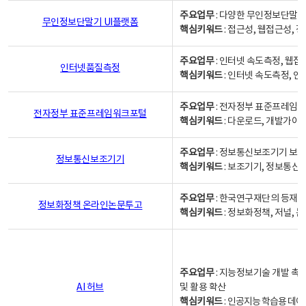
주요업무
: 다양한 무인정보단말기
무인정보단말기 UI플랫폼
핵심키워드
: 접근성, 웹접근성,
주요업무
: 인터넷 속도측정, 웹접
인터넷품질측정
핵심키워드
: 인터넷 속도측정, 
주요업무
: 전자정부 표준프레임워
전자정부 표준프레임워크포털
핵심키워드
: 다운로드, 개발가이
주요업무
: 정보통신보조기기 보급
정보통신보조기기
핵심키워드
: 보조기기, 정보통신
주요업무
: 한국연구재단의 등재
정보화정책 온라인논문투고
핵심키워드
: 정보화정책, 저널, 논문,
주요업무
: 지능정보기술 개발 촉
AI 허브
및 활용 확산
핵심키워드
:
인공지능 학습용 데이터,