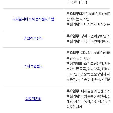
터, 추천데이터
주요업무
디지털서비스 활성화를 위
디지털서비스 이용지원시스템
관리하는 시스템
핵심키워드
: 디지털서비스 전문계
주요업무
: 청각‧언어장애인의 
손말이음센터
핵심키워드
: 청각‧언어장애인, 
주요업무
: 지능정보서비스(인터넷
콘텐츠 등을 제공
핵심키워드
: 스마트쉼센터, 지능
스마트쉼센터
스마트폰 중독, 예방교육, 센터내
조사, 인터넷중독 전문상담사 자격
동본부, 과의존 실태조사, 과의존
주요업무
: 디지털윤리 콘텐츠 지원
핵심키워드
: 방송통신위원회, 방
디지털윤리
예방, 사이버폭력, 아인세, 아름다
디지털시민