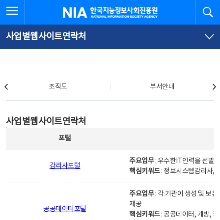
본
전
전체메뉴 열기
검
한국지능정보사회진흥원
문
체
바
메
로
뉴
가
바
사업별웹사이트연락처
기
로
가
기
조직도
조직도
부서안내
사업별웹사이트연락처
사업별웹사이트연락처
사업별웹사이트연락처 - 포털, 주요업무및 핵심키워드, 소관부서 및 담당자, 대표전화로 구성됨
포털
주요업무
: 우수한IT인력을 선발
감리사포털
핵심키워드
: 정보시스템감리사, 
주요업무
: 각 기관이 생성 및 
제공
공공데이터포털
핵심키워드
: 공공데이터, 개방, 