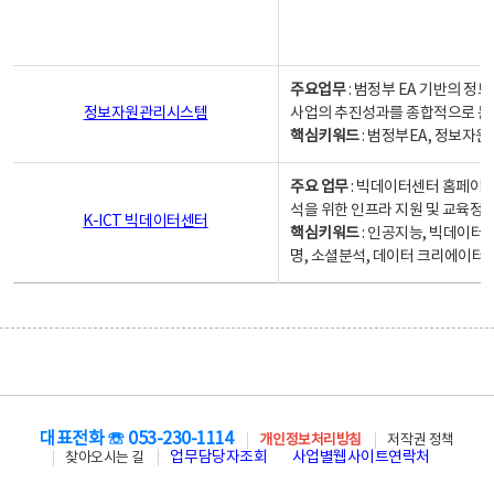
주요업무
: 범정부 EA 기반의 
정보자원관리시스템
사업의 추진성과를 종합적으로 분
핵심키워드
: 범정부EA, 정보
주요 업무
: 빅데이터센터 홈페이지
석을 위한 인프라 지원 및 교육정보
K-ICT 빅데이터센터
핵심키워드
: 인공지능, 빅데이터
명, 소셜분석, 데이터 크리에이터 
대표전화 ☏ 053-230-1114
개인정보처리방침
저작권 정책
업무담당자조회
사업별웹사이트연락처
찾아오시는 길