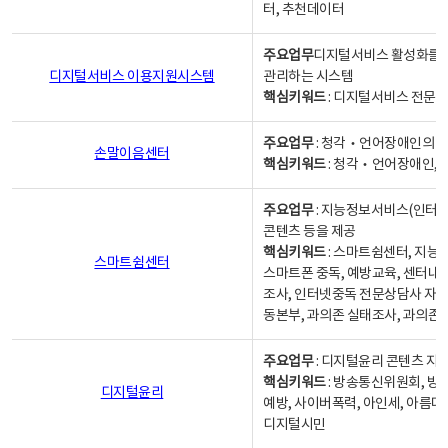
터, 추천데이터
주요업무
디지털서비스 활성화를 위
디지털서비스 이용지원시스템
관리하는 시스템
핵심키워드
: 디지털서비스 전문계
주요업무
: 청각‧언어장애인의 
손말이음센터
핵심키워드
: 청각‧언어장애인, 
주요업무
: 지능정보서비스(인터넷
콘텐츠 등을 제공
핵심키워드
: 스마트쉼센터, 지능
스마트쉼센터
스마트폰 중독, 예방교육, 센터내
조사, 인터넷중독 전문상담사 자격
동본부, 과의존 실태조사, 과의존
주요업무
: 디지털윤리 콘텐츠 지원
핵심키워드
: 방송통신위원회, 방
디지털윤리
예방, 사이버폭력, 아인세, 아름다
디지털시민