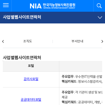
본
전
전체메뉴 열기
검
한국지능정보사회진흥원
문
체
바
메
로
뉴
가
바
사업별웹사이트연락처
기
로
가
기
조직도
조직도
부서안내
사업별웹사이트연락처
사업별웹사이트연락처
사업별웹사이트연락처 - 포털, 주요업무및 핵심키워드, 소관부서 및 담당자, 대표전화로 구성됨
포털
주요업무
: 우수한IT인력을 선발
감리사포털
핵심키워드
: 정보시스템감리사, 
주요업무
: 각 기관이 생성 및 
제공
공공데이터포털
핵심키워드
: 공공데이터, 개방, 