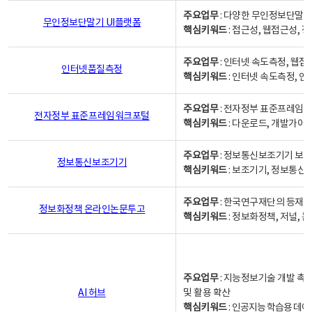
주요업무
: 다양한 무인정보단말기
무인정보단말기 UI플랫폼
핵심키워드
: 접근성, 웹접근성,
주요업무
: 인터넷 속도측정, 웹접
인터넷품질측정
핵심키워드
: 인터넷 속도측정, 
주요업무
: 전자정부 표준프레임워
전자정부 표준프레임워크포털
핵심키워드
: 다운로드, 개발가이
주요업무
: 정보통신보조기기 보급
정보통신보조기기
핵심키워드
: 보조기기, 정보통신
주요업무
: 한국연구재단의 등재
정보화정책 온라인논문투고
핵심키워드
: 정보화정책, 저널, 논문,
주요업무
: 지능정보기술 개발 촉
AI 허브
및 활용 확산
핵심키워드
:
인공지능 학습용 데이터,