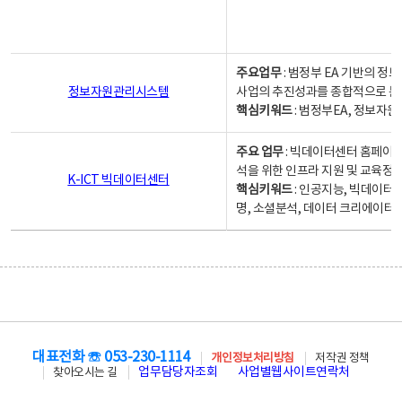
주요업무
: 범정부 EA 기반의 
정보자원관리시스템
사업의 추진성과를 종합적으로 분
핵심키워드
: 범정부EA, 정보
주요 업무
: 빅데이터센터 홈페이지
석을 위한 인프라 지원 및 교육정보
K-ICT 빅데이터센터
핵심키워드
: 인공지능, 빅데이터
명, 소셜분석, 데이터 크리에이터 
대표전화 ☏ 053-230-1114
개인정보처리방침
저작권 정책
업무담당자조회
사업별웹사이트연락처
찾아오시는 길