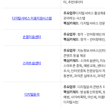
터, 추천데이터
주요업무
디지털서비스 활성화를 위
디지털서비스 이용지원시스템
관리하는 시스템
핵심키워드
: 디지털서비스 전문계
주요업무
: 청각‧언어장애인의 
손말이음센터
핵심키워드
: 청각‧언어장애인, 
주요업무
: 지능정보서비스(인터넷
콘텐츠 등을 제공
핵심키워드
: 스마트쉼센터, 지능
스마트쉼센터
스마트폰 중독, 예방교육, 센터내
조사, 인터넷중독 전문상담사 자격
동본부, 과의존 실태조사, 과의존
주요업무
: 디지털윤리 콘텐츠 지원
핵심키워드
: 방송통신위원회, 방
디지털윤리
예방, 사이버폭력, 아인세, 아름다
디지털시민