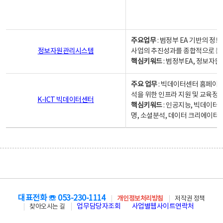
주요업무
: 범정부 EA 기반의 
정보자원관리시스템
사업의 추진성과를 종합적으로 분
핵심키워드
: 범정부EA, 정보
주요 업무
: 빅데이터센터 홈페이지
석을 위한 인프라 지원 및 교육정보
K-ICT 빅데이터센터
핵심키워드
: 인공지능, 빅데이터
명, 소셜분석, 데이터 크리에이터 
대표전화 ☏ 053-230-1114
개인정보처리방침
저작권 정책
업무담당자조회
사업별웹사이트연락처
찾아오시는 길