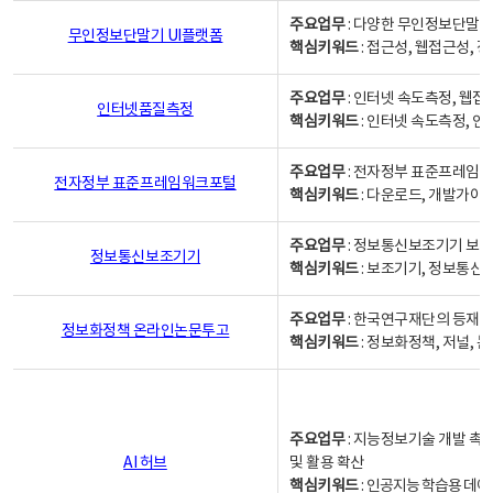
주요업무
: 다양한 무인정보단말기
무인정보단말기 UI플랫폼
핵심키워드
: 접근성, 웹접근성,
주요업무
: 인터넷 속도측정, 웹접
인터넷품질측정
핵심키워드
: 인터넷 속도측정, 
주요업무
: 전자정부 표준프레임워
전자정부 표준프레임워크포털
핵심키워드
: 다운로드, 개발가이
주요업무
: 정보통신보조기기 보급
정보통신보조기기
핵심키워드
: 보조기기, 정보통신
주요업무
: 한국연구재단의 등재
정보화정책 온라인논문투고
핵심키워드
: 정보화정책, 저널, 논문,
주요업무
: 지능정보기술 개발 촉
AI 허브
및 활용 확산
핵심키워드
:
인공지능 학습용 데이터,