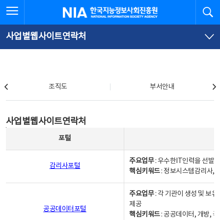
본
전
전체메뉴 열기
검
한국지능정보사회진흥원
문
체
바
메
로
뉴
가
바
사업별웹사이트연락처
기
로
가
기
조직도
조직도
부서안내
사업별웹사이트연락처
사업별웹사이트연락처
사업별웹사이트연락처 - 포털, 주요업무및 핵심키워드, 소관부서 및 담당자, 대표전화로 구성됨
포털
주요업무
: 우수한IT인력을 선발
감리사포털
핵심키워드
: 정보시스템감리사, 
주요업무
: 각 기관이 생성 및 
제공
공공데이터포털
핵심키워드
: 공공데이터, 개방, 