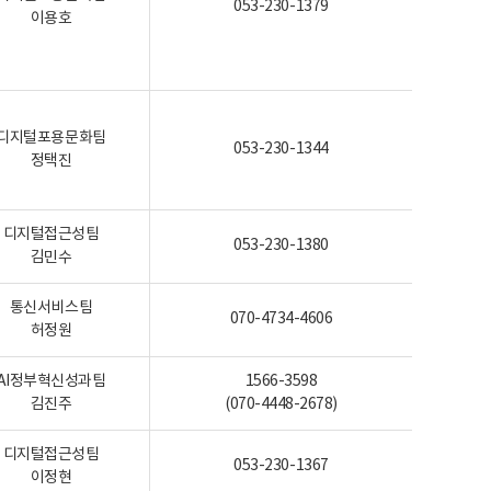
053-230-1379
이용호
디지털포용문화팀
053-230-1344
정택진
디지털접근성팀
053-230-1380
김민수
통신서비스팀
070-4734-4606
허정원
AI정부혁신성과팀
1566-3598
김진주
(070-4448-2678)
디지털접근성팀
053-230-1367
이정현