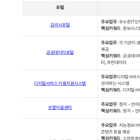
사업별웹사이트연락처 - 포털, 주요업무및 핵심키워드, 소관부서 및 담당자, 대표전화로 구성됨
포털
주요업무
: 우수한IT
감리사포털
핵심키워드
: 정보시스
주요업무
: 각 기관이
제공
공공데이터포털
핵심키워드
: 공공데이
터, 추천데이터
주요업무
디지털서비스 
디지털서비스 이용지원시스템
관리하는 시스템
핵심키워드
: 디지털서
주요업무
: 청각‧언어
손말이음센터
핵심키워드
: 청각‧언
주요업무
: 지능정보서
콘텐츠 등을 제공
핵심키워드
: 스마트쉼