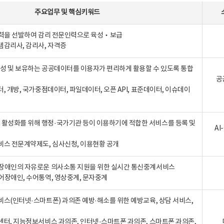
주요업무
및
핵심키워드
인력을 선발하여 감리 전문인력으로 육성‧보급
템감리사, 감리사, 자격증
 생성 및 보유하는 공공데이터를 이용자가 편리하게 활용할 수 있도록 통합
공
터, 개방, 국가중점데이터, 파일데이터, 오픈 API, 표준데이터, 이슈데이
활성화를 위해 행정·국가기관 등이 이용하기에 적합한 서비스를 등록 및
A
비스 전문계약제도, 심사신청, 이용현황 공개
장애인의 자유로운 의사소통 지원을 위한 실시간 통신중계서비스
어장애인, 수어통역, 영상중계, 문자중계
비스(인터넷·스마트폰) 과의존 예방·해소를 위한 예방교육, 상담 서비스,
센터, 지능정보서비스 과의존, 인터넷·스마트폰 과의존, 스마트폰 과의존,