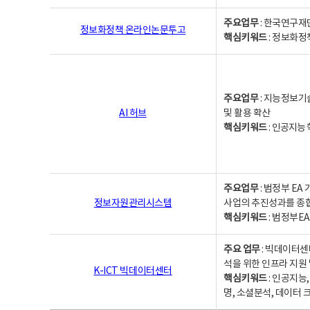
주요업무
: 한국연구재
정보화정책 온라인논문투고
핵심키워드
: 정보화정책,
주요업무
: 지능정보기
AI 허브
및 활용 확산
핵심키워드
:
인공지능 학
주요업무
: 범정부 E
정보자원관리시스템
사업의 추진성과를 종
핵심키워드
: 범정부E
주요 업무
: 빅데이터센
석을 위한 인프라 지원 
K-ICT 빅데이터센터
핵심키워드
: 인공지능
명, 소셜분석, 데이터 