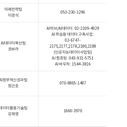
미래전략팀
053-230-1296
이경석
AI허브/AI데이터 : 02-2109-4929
AI 학습용 데이터 구축사업 :
02-6747-
AI데이터확산팀
2175,2177,2178,2180,2188
권보라
(인공지능데이터사업팀)
AI 컴퓨팅 : 043-931-5751
AI 바우처 : 1544-3816
AI정부혁신성과팀
070-8865-1487
정건호
데이터활용기술팀
1660-3970
유재영