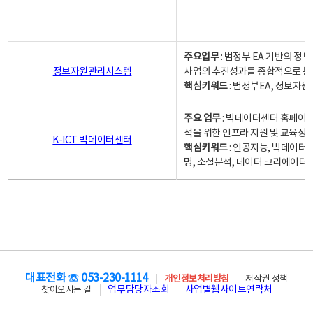
주요업무
: 범정부 EA 기반의 
정보자원관리시스템
사업의 추진성과를 종합적으로 분
핵심키워드
: 범정부EA, 정보
주요 업무
: 빅데이터센터 홈페이지
석을 위한 인프라 지원 및 교육정보
K-ICT 빅데이터센터
핵심키워드
: 인공지능, 빅데이터
명, 소셜분석, 데이터 크리에이터 
대표전화 ☏ 053-230-1114
개인정보처리방침
저작권 정책
업무담당자조회
사업별웹사이트연락처
찾아오시는 길