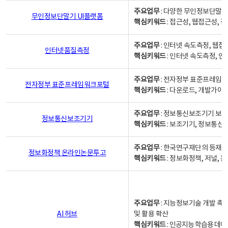
주요업무
: 다양한 무인정보단말기
무인정보단말기 UI플랫폼
핵심키워드
: 접근성, 웹접근성,
주요업무
: 인터넷 속도측정, 웹접
인터넷품질측정
핵심키워드
: 인터넷 속도측정, 
주요업무
: 전자정부 표준프레임워
전자정부 표준프레임워크포털
핵심키워드
: 다운로드, 개발가이
주요업무
: 정보통신보조기기 보급
정보통신보조기기
핵심키워드
: 보조기기, 정보통신
주요업무
: 한국연구재단의 등재
정보화정책 온라인논문투고
핵심키워드
: 정보화정책, 저널, 논문,
주요업무
: 지능정보기술 개발 촉
AI 허브
및 활용 확산
핵심키워드
:
인공지능 학습용 데이터,