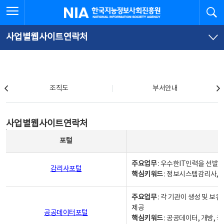
본
전
전체메뉴 열기
검
한국지능정보사회진흥원
문
체
바
메
로
뉴
가
바
사업별웹사이트연락처
기
로
가
기
조직도
조직도
부서안내
사업별웹사이트연락처
사업별웹사이트연락처
사업별웹사이트연락처 - 포털, 주요업무및 핵심키워드, 소관부서 및 담당자, 대표전화로 구성됨
포털
주요업무
: 우수한IT인력을 선발
감리사포털
핵심키워드
: 정보시스템감리사, 
주요업무
: 각 기관이 생성 및 
제공
공공데이터포털
핵심키워드
: 공공데이터, 개방, 