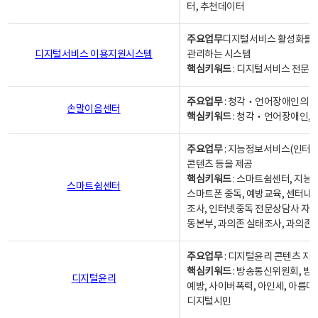
터, 추천데이터
주요업무
디지털서비스 활성화를 위
디지털서비스 이용지원시스템
관리하는 시스템
핵심키워드
: 디지털서비스 전문계
주요업무
: 청각‧언어장애인의 
손말이음센터
핵심키워드
: 청각‧언어장애인, 
주요업무
: 지능정보서비스(인터넷
콘텐츠 등을 제공
핵심키워드
: 스마트쉼센터, 지능
스마트쉼센터
스마트폰 중독, 예방교육, 센터내
조사, 인터넷중독 전문상담사 자격
동본부, 과의존 실태조사, 과의존
주요업무
: 디지털윤리 콘텐츠 지원
핵심키워드
: 방송통신위원회, 방
디지털윤리
예방, 사이버폭력, 아인세, 아름다
디지털시민