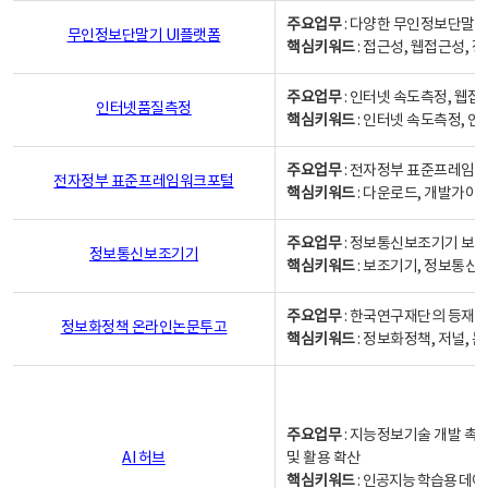
주요업무
: 다양한 무인정보단말기
무인정보단말기 UI플랫폼
핵심키워드
: 접근성, 웹접근성,
주요업무
: 인터넷 속도측정, 웹접
인터넷품질측정
핵심키워드
: 인터넷 속도측정, 
주요업무
: 전자정부 표준프레임워
전자정부 표준프레임워크포털
핵심키워드
: 다운로드, 개발가이
주요업무
: 정보통신보조기기 보급
정보통신보조기기
핵심키워드
: 보조기기, 정보통신
주요업무
: 한국연구재단의 등재
정보화정책 온라인논문투고
핵심키워드
: 정보화정책, 저널, 논문,
주요업무
: 지능정보기술 개발 촉
AI 허브
및 활용 확산
핵심키워드
:
인공지능 학습용 데이터,