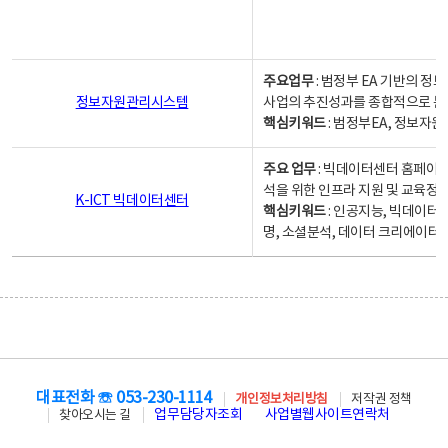
주요업무
: 범정부 EA 기반의 
정보자원관리시스템
사업의 추진성과를 종합적으로 분
핵심키워드
: 범정부EA, 정보
주요 업무
: 빅데이터센터 홈페이지
석을 위한 인프라 지원 및 교육정보
K-ICT 빅데이터센터
핵심키워드
: 인공지능, 빅데이터
명, 소셜분석, 데이터 크리에이터 
대표전화 ☏ 053-230-1114
개인정보처리방침
저작권 정책
업무담당자조회
사업별웹사이트연락처
찾아오시는 길