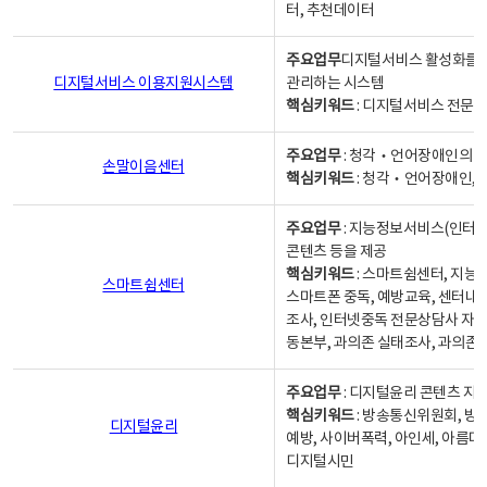
터, 추천데이터
주요업무
디지털서비스 활성화를 위
디지털서비스 이용지원시스템
관리하는 시스템
핵심키워드
: 디지털서비스 전문계
주요업무
: 청각‧언어장애인의 
손말이음센터
핵심키워드
: 청각‧언어장애인, 
주요업무
: 지능정보서비스(인터넷
콘텐츠 등을 제공
핵심키워드
: 스마트쉼센터, 지능
스마트쉼센터
스마트폰 중독, 예방교육, 센터내
조사, 인터넷중독 전문상담사 자격
동본부, 과의존 실태조사, 과의존
주요업무
: 디지털윤리 콘텐츠 지원
핵심키워드
: 방송통신위원회, 방
디지털윤리
예방, 사이버폭력, 아인세, 아름다
디지털시민