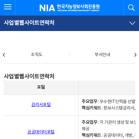
본
전
전체메뉴 열기
검
한국지능정보사회진흥원
문
체
바
메
로
뉴
가
바
사업별웹사이트연락처
기
로
가
기
조직도
조직도
부서안내
사업별웹사이트연락처
사업별웹사이트연락처
사업별웹사이트연락처 - 포털, 주요업무및 핵심키워드, 소관부서 및 담당자, 대표전화로 구성됨
포털
주요업무
: 우수한IT인력을 선발
감리사포털
핵심키워드
: 정보시스템감리사, 
주요업무
: 각 기관이 생성 및 
제공
공공데이터포털
핵심키워드
: 공공데이터, 개방, 