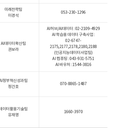
미래전략팀
053-230-1296
이경석
AI허브/AI데이터 : 02-2109-4929
AI 학습용 데이터 구축사업 :
02-6747-
AI데이터확산팀
2175,2177,2178,2180,2188
권보라
(인공지능데이터사업팀)
AI 컴퓨팅 : 043-931-5751
AI 바우처 : 1544-3816
AI정부혁신성과팀
070-8865-1487
정건호
데이터활용기술팀
1660-3970
유재영