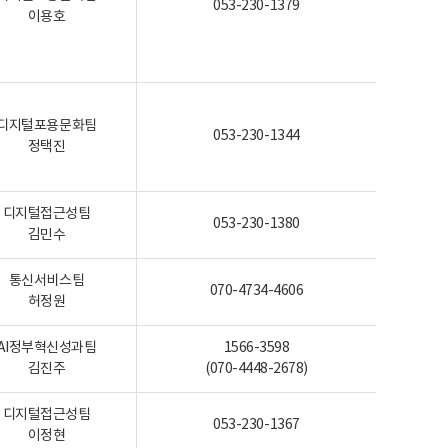
053-230-1379
이용호
디지털포용문화팀
053-230-1344
정택진
디지털접근성팀
053-230-1380
김민수
통신서비스팀
070-4734-4606
허정원
AI정부혁신성과팀
1566-3598
김진주
(070-4448-2678)
디지털접근성팀
053-230-1367
이정현