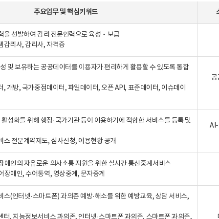
주요업무
및
핵심키워드
인력을 선발하여 감리 전문인력으로 육성‧보급
템감리사, 감리사, 자격증
 생성 및 보유하는 공공데이터를 이용자가 편리하게 활용할 수 있도록 통합
공
터, 개방, 국가중점데이터, 파일데이터, 오픈 API, 표준데이터, 이슈데이
활성화를 위해 행정·국가기관 등이 이용하기에 적합한 서비스를 등록 및
A
비스 전문계약제도, 심사신청, 이용현황 공개
장애인의 자유로운 의사소통 지원을 위한 실시간 통신중계서비스
어장애인, 수어통역, 영상중계, 문자중계
비스(인터넷·스마트폰) 과의존 예방·해소를 위한 예방교육, 상담 서비스,
센터, 지능정보서비스 과의존, 인터넷·스마트폰 과의존, 스마트폰 과의존,