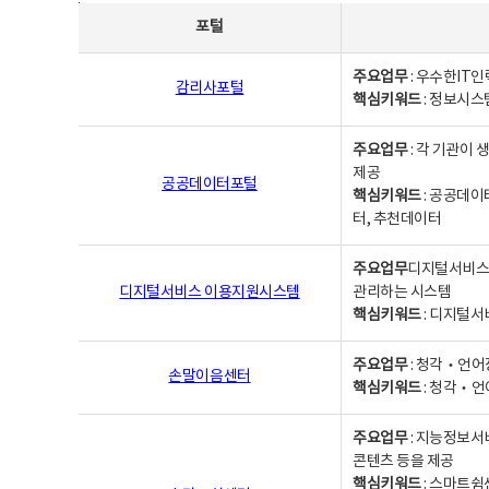
사업별웹사이트연락처 - 포털, 주요업무및 핵심키워드, 소관부서 및 담당자, 대표전화로 구성됨
포털
주요업무
: 우수한IT
감리사포털
핵심키워드
: 정보시스
주요업무
: 각 기관이
제공
공공데이터포털
핵심키워드
: 공공데이
터, 추천데이터
주요업무
디지털서비스 
디지털서비스 이용지원시스템
관리하는 시스템
핵심키워드
: 디지털서
주요업무
: 청각‧언어
손말이음센터
핵심키워드
: 청각‧언
주요업무
: 지능정보서
콘텐츠 등을 제공
핵심키워드
: 스마트쉼