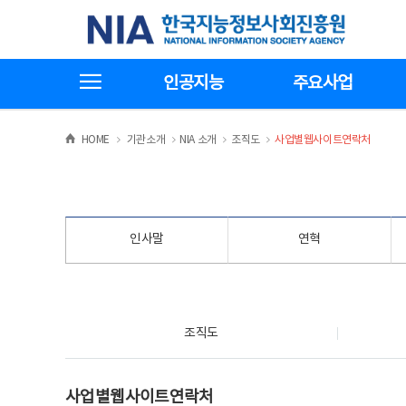
본
전
한국지능정보사회진흥원
문
체
바
메
로
뉴
가
바
전체메뉴보기
기
로
인공지능
주요사업
가
기
>
>
>
>
HOME
기관소개
NIA 소개
조직도
사업별웹사이트연락처
인사말
연혁
조직도
조직도
사업별웹사이트연락처
사업별웹사이트연락처