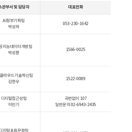
소관부서 및 담당자
대표전화
AI정부기획팀
053-230-1642
박성하
공지능데이터개방팀
1566-0025
박성환
I-클라우드기술혁신팀
1522-0089
김현우
디지털접근성팀
국번없이 107
이민기
일반문의 02-6943-2435
디지털포용문화팀