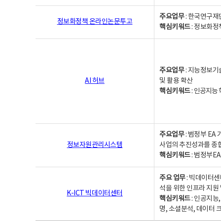
주요업무
: 한국연구재
정보화정책 온라인논문투고
핵심키워드
: 정보화정책,
주요업무
: 지능정보기
AI 허브
및 활용 확산
핵심키워드
:
인공지능 학
주요업무
: 범정부 E
정보자원관리시스템
사업의 추진성과를 종
핵심키워드
: 범정부E
주요 업무
: 빅데이터센
석을 위한 인프라 지원 
K-ICT 빅데이터센터
핵심키워드
: 인공지능
명, 소셜분석, 데이터 