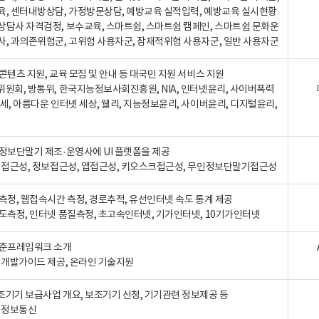
육, 센터내방상담, 가정방문상담, 예방교육 실적입력, 예방교육 실시현황
상담사 자격검정, 보수교육, 스마트쉼, 스마트쉼 캠페인, 스마트쉼 문화운
사, 과의존위험군, 고위험 사용자군, 잠재적위험 사용자군, 일반 사용자군
콘텐츠 지원, 교육 모집 및 안내 등 대국민 지원 서비스 지원
위원회, 방통위, 한국지능정보사회진흥원, NIA, 인터넷윤리, 사이버폭력
세, 아름다운 인터넷 세상, 웰리, 지능정보윤리, 사이버윤리, 디지털윤리,
인정보단말기 제조·운영사에 UI 플랫폼을 제공
 웹접근성, 정보접근성, 앱접근성, 키오스크접근성, 무인정보단말기접근성
도측정, 웹접속시간 측정, 경로추적, 유선인터넷 속도 통계 제공
속도측정, 인터넷 품질측정, 초고속인터넷, 기가인터넷, 10기가인터넷
표준프레임워크 소개
, 개발가이드 제공, 온라인 기술지원
조기기 보급사업 개요, 보조기기 신청, 기기관련 정보제공 등
, 정보통신