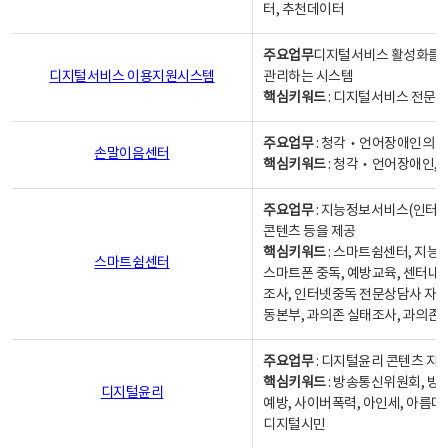
터, 추천데이터
주요업무
디지털서비스 활성화를 위
디지털서비스 이용지원시스템
관리하는 시스템
핵심키워드
: 디지털서비스 전문계
주요업무
: 청각‧언어장애인의 
손말이음센터
핵심키워드
: 청각‧언어장애인, 
주요업무
: 지능정보서비스(인터넷
콘텐츠 등을 제공
핵심키워드
: 스마트쉼센터, 지능
스마트쉼센터
스마트폰 중독, 예방교육, 센터내
조사, 인터넷중독 전문상담사 자격
동본부, 과의존 실태조사, 과의존
주요업무
: 디지털윤리 콘텐츠 지원
핵심키워드
: 방송통신위원회, 방
디지털윤리
예방, 사이버폭력, 아인세, 아름다
디지털시민