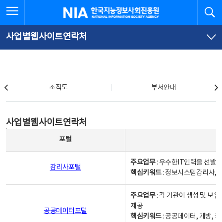
본
전
전체메뉴 열기
검
한국지능정보사회진흥원
문
체
바
메
로
뉴
가
바
사업별웹사이트연락처
기
로
가
기
조직도
조직도
부서안내
사업별웹사이트연락처
사업별웹사이트연락처
사업별웹사이트연락처 - 포털, 주요업무및 핵심키워드, 소관부서 및 담당자, 대표전화로 구성됨
포털
주요업무
: 우수한IT인력을 선발
감리사포털
핵심키워드
: 정보시스템감리사, 
주요업무
: 각 기관이 생성 및 
제공
공공데이터포털
핵심키워드
: 공공데이터, 개방, 