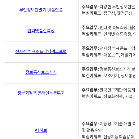
주요업무
: 다양한 무인정보단말기
무인정보단말기 UI플랫폼
핵심키워드
: 접근성, 웹접근성,
주요업무
: 인터넷 속도측정, 웹접
인터넷품질측정
핵심키워드
: 인터넷 속도측정, 
주요업무
: 전자정부 표준프레임워
전자정부 표준프레임워크포털
핵심키워드
: 다운로드, 개발가이
주요업무
: 정보통신보조기기 보급
정보통신보조기기
핵심키워드
: 보조기기, 정보통신
주요업무
: 한국연구재단의 등재
정보화정책 온라인논문투고
핵심키워드
: 정보화정책, 저널, 논문,
주요업무
: 지능정보기술 개발 촉
AI 허브
및 활용 확산
핵심키워드
:
인공지능 학습용 데이터,