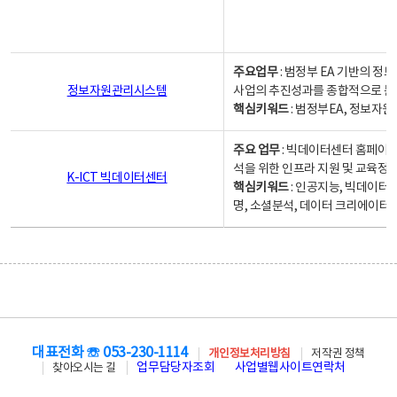
주요업무
: 범정부 EA 기반의 
정보자원관리시스템
사업의 추진성과를 종합적으로 분
핵심키워드
: 범정부EA, 정보
주요 업무
: 빅데이터센터 홈페이지
석을 위한 인프라 지원 및 교육정보
K-ICT 빅데이터센터
핵심키워드
: 인공지능, 빅데이터
명, 소셜분석, 데이터 크리에이터 
대표전화 ☏ 053-230-1114
개인정보처리방침
저작권 정책
업무담당자조회
사업별웹사이트연락처
찾아오시는 길