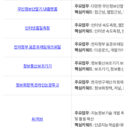
주요업무
: 다양한 무인정보단말기
무인정보단말기 UI플랫폼
핵심키워드
: 접근성, 웹접근성,
주요업무
: 인터넷 속도측정, 웹접
인터넷품질측정
핵심키워드
: 인터넷 속도측정, 
주요업무
: 전자정부 표준프레임워
전자정부 표준프레임워크포털
핵심키워드
: 다운로드, 개발가이
주요업무
: 정보통신보조기기 보급
정보통신보조기기
핵심키워드
: 보조기기, 정보통신
주요업무
: 한국연구재단의 등재
정보화정책 온라인논문투고
핵심키워드
: 정보화정책, 저널, 논문,
주요업무
: 지능정보기술 개발 촉
AI 허브
및 활용 확산
핵심키워드
:
인공지능 학습용 데이터,