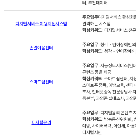
터, 추천데이터
주요업무
디지털서비스 활성화를 위
디지털서비스 이용지원시스템
관리하는 시스템
핵심키워드
: 디지털서비스 전문계
주요업무
: 청각‧언어장애인의 
손말이음센터
핵심키워드
: 청각‧언어장애인, 
주요업무
: 지능정보서비스(인터넷
콘텐츠 등을 제공
핵심키워드
: 스마트쉼센터, 지능
스마트쉼센터
스마트폰 중독, 예방교육, 센터내
조사, 인터넷중독 전문상담사 자격
동본부, 과의존 실태조사, 과의존
주요업무
: 디지털윤리 콘텐츠 지원
핵심키워드
: 방송통신위원회, 방
디지털윤리
예방, 사이버폭력, 아인세, 아름다
디지털시민