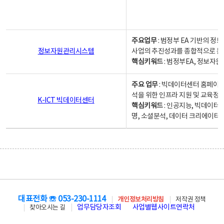
주요업무
: 범정부 EA 기반의 
정보자원관리시스템
사업의 추진성과를 종합적으로 분
핵심키워드
: 범정부EA, 정보
주요 업무
: 빅데이터센터 홈페이지
석을 위한 인프라 지원 및 교육정보
K-ICT 빅데이터센터
핵심키워드
: 인공지능, 빅데이터
명, 소셜분석, 데이터 크리에이터 
대표전화 ☏ 053-230-1114
개인정보처리방침
저작권 정책
업무담당자조회
사업별웹사이트연락처
찾아오시는 길