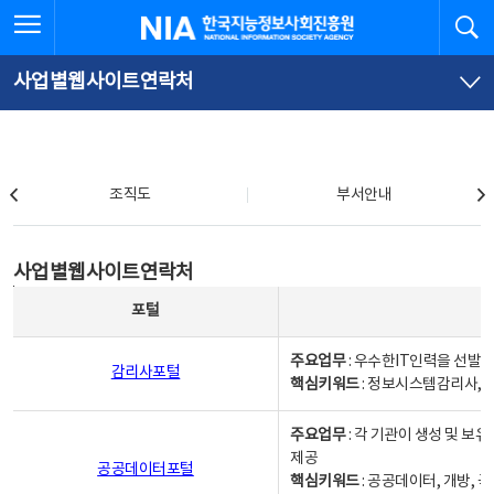
본
전
전체메뉴 열기
검
한국지능정보사회진흥원
문
체
바
메
로
뉴
가
바
사업별웹사이트연락처
기
로
가
기
조직도
조직도
부서안내
사업별웹사이트연락처
사업별웹사이트연락처
사업별웹사이트연락처 - 포털, 주요업무및 핵심키워드, 소관부서 및 담당자, 대표전화로 구성됨
포털
주요업무
: 우수한IT인력을 선발
감리사포털
핵심키워드
: 정보시스템감리사, 
주요업무
: 각 기관이 생성 및 
제공
공공데이터포털
핵심키워드
: 공공데이터, 개방, 