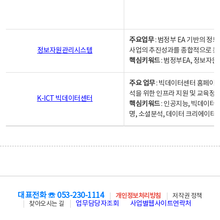
주요업무
: 범정부 EA 기반의 
정보자원관리시스템
사업의 추진성과를 종합적으로 분
핵심키워드
: 범정부EA, 정보
주요 업무
: 빅데이터센터 홈페이지
석을 위한 인프라 지원 및 교육정보
K-ICT 빅데이터센터
핵심키워드
: 인공지능, 빅데이터
명, 소셜분석, 데이터 크리에이터 
대표전화 ☏ 053-230-1114
개인정보처리방침
저작권 정책
업무담당자조회
사업별웹사이트연락처
찾아오시는 길