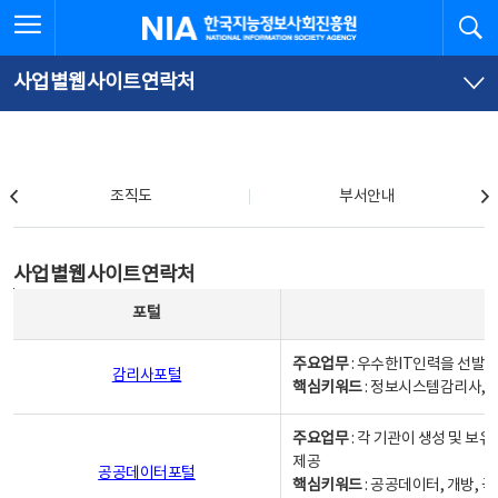
본
전
전체메뉴 열기
검
한국지능정보사회진흥원
문
체
바
메
로
뉴
가
바
사업별웹사이트연락처
기
로
가
기
조직도
조직도
부서안내
사업별웹사이트연락처
사업별웹사이트연락처
사업별웹사이트연락처 - 포털, 주요업무및 핵심키워드, 소관부서 및 담당자, 대표전화로 구성됨
포털
주요업무
: 우수한IT인력을 선발
감리사포털
핵심키워드
: 정보시스템감리사, 
주요업무
: 각 기관이 생성 및 
제공
공공데이터포털
핵심키워드
: 공공데이터, 개방, 