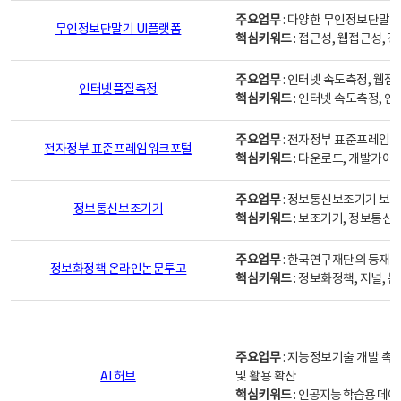
주요업무
: 다양한 무인정보단말기
무인정보단말기 UI플랫폼
핵심키워드
: 접근성, 웹접근성,
주요업무
: 인터넷 속도측정, 웹접
인터넷품질측정
핵심키워드
: 인터넷 속도측정, 
주요업무
: 전자정부 표준프레임워
전자정부 표준프레임워크포털
핵심키워드
: 다운로드, 개발가이
주요업무
: 정보통신보조기기 보급
정보통신보조기기
핵심키워드
: 보조기기, 정보통신
주요업무
: 한국연구재단의 등재
정보화정책 온라인논문투고
핵심키워드
: 정보화정책, 저널, 논문,
주요업무
: 지능정보기술 개발 촉
AI 허브
및 활용 확산
핵심키워드
:
인공지능 학습용 데이터,