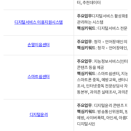
터, 추천데이터
주요업무
디지털서비스 활성화를 위
디지털서비스 이용지원시스템
관리하는 시스템
핵심키워드
: 디지털서비스 전문계
주요업무
: 청각‧언어장애인의 
손말이음센터
핵심키워드
: 청각‧언어장애인, 
주요업무
: 지능정보서비스(인터넷
콘텐츠 등을 제공
핵심키워드
: 스마트쉼센터, 지능
스마트쉼센터
스마트폰 중독, 예방교육, 센터내
조사, 인터넷중독 전문상담사 자격
동본부, 과의존 실태조사, 과의존
주요업무
: 디지털윤리 콘텐츠 지원
핵심키워드
: 방송통신위원회, 방
디지털윤리
예방, 사이버폭력, 아인세, 아름다
디지털시민