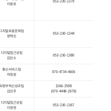
053-230-1379
이용호
디지털포용문화팀
053-230-1344
정택진
디지털접근성팀
053-230-1380
김민수
통신서비스팀
070-4734-4606
허정원
AI정부혁신성과팀
1566-3598
김진주
(070-4448-2678)
디지털접근성팀
053-230-1367
이정현