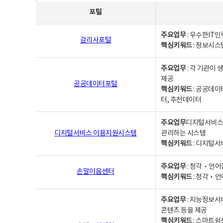
사업별웹사이트연락처 - 포털, 주요업무및 핵심키워드, 소관부서 및 담당자, 대표전화로 구성됨
포털
주요업무
: 우수한IT
감리사포털
핵심키워드
: 정보시스
주요업무
: 각 기관이
제공
공공데이터포털
핵심키워드
: 공공데이
터, 추천데이터
주요업무
디지털서비스 
디지털서비스 이용지원시스템
관리하는 시스템
핵심키워드
: 디지털서
주요업무
: 청각‧언어
손말이음센터
핵심키워드
: 청각‧언
주요업무
: 지능정보서
콘텐츠 등을 제공
핵심키워드
: 스마트쉼