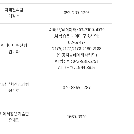
미래전략팀
053-230-1296
이경석
AI허브/AI데이터 : 02-2109-4929
AI 학습용 데이터 구축사업 :
02-6747-
AI데이터확산팀
2175,2177,2178,2180,2188
권보라
(인공지능데이터사업팀)
AI 컴퓨팅 : 043-931-5751
AI 바우처 : 1544-3816
AI정부혁신성과팀
070-8865-1487
정건호
데이터활용기술팀
1660-3970
유재영