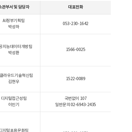
소관부서 및 담당자
대표전화
AI정부기획팀
053-230-1642
박성하
공지능데이터개방팀
1566-0025
박성환
I-클라우드기술혁신팀
1522-0089
김현우
디지털접근성팀
국번없이 107
이민기
일반문의 02-6943-2435
디지털포용문화팀