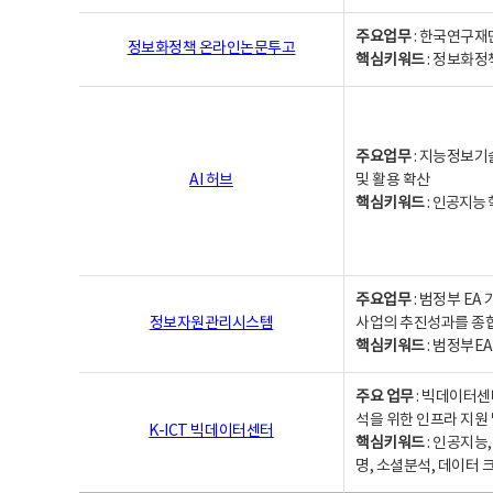
주요업무
: 한국연구재
정보화정책 온라인논문투고
핵심키워드
: 정보화정책,
주요업무
: 지능정보기
AI 허브
및 활용 확산
핵심키워드
:
인공지능 학
주요업무
: 범정부 E
정보자원관리시스템
사업의 추진성과를 종
핵심키워드
: 범정부E
주요 업무
: 빅데이터센
석을 위한 인프라 지원 
K-ICT 빅데이터센터
핵심키워드
: 인공지능
명, 소셜분석, 데이터 