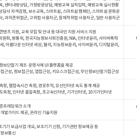
육, 센터내방상담, 가정방문상담, 예방교육 실적입력, 예방교육 실시현황
상담사 자격검정, 보수교육, 스마트쉼, 스마트쉼 캠페인, 스마트쉼 문화운
사, 과의존위험군, 고위험 사용자군, 잠재적위험 사용자군, 일반 사용자군
콘텐츠 지원, 교육 모집 및 안내 등 대국민 지원 서비스 지원
위원회, 방통위, 한국지능정보사회진흥원, NIA, 인터넷윤리, 사이버폭력
세, 아름다운 인터넷 세상, 웰리, 지능정보윤리, 사이버윤리, 디지털윤리,
인정보단말기 제조·운영사에 UI 플랫폼을 제공
 웹접근성, 정보접근성, 앱접근성, 키오스크접근성, 무인정보단말기접근성
도측정, 웹접속시간 측정, 경로추적, 유선인터넷 속도 통계 제공
속도측정, 인터넷 품질측정, 초고속인터넷, 기가인터넷, 10기가인터넷
표준프레임워크 소개
, 개발가이드 제공, 온라인 기술지원
조기기 보급사업 개요, 보조기기 신청, 기기관련 정보제공 등
, 정보통신