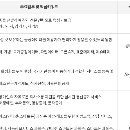
주요업무
및
핵심키워드
인력을 선발하여 감리 전문인력으로 육성‧보급
템감리사, 감리사, 자격증
 생성 및 보유하는 공공데이터를 이용자가 편리하게 활용할 수 있도록 통합
공
터, 개방, 국가중점데이터, 파일데이터, 오픈 API, 표준데이터, 이슈데이
활성화를 위해 행정·국가기관 등이 이용하기에 적합한 서비스를 등록 및
A
비스 전문계약제도, 심사신청, 이용현황 공개
장애인의 자유로운 의사소통 지원을 위한 실시간 통신중계서비스
어장애인, 수어통역, 영상중계, 문자중계
비스(인터넷·스마트폰) 과의존 예방·해소를 위한 예방교육, 상담 서비스,
센터, 지능정보서비스 과의존, 인터넷·스마트폰 과의존, 스마트폰 과의존,