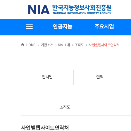
본
전
한국지능정보사회진흥원
문
체
바
메
로
뉴
가
바
전체메뉴보기
기
로
인공지능
주요사업
가
기
>
>
>
>
HOME
기관소개
NIA 소개
조직도
사업별웹사이트연락처
인사말
연혁
조직도
조직도
사업별웹사이트연락처
사업별웹사이트연락처