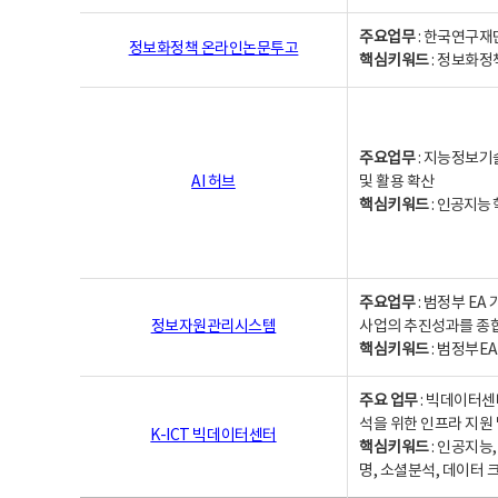
주요업무
: 한국연구재
정보화정책 온라인논문투고
핵심키워드
: 정보화정책,
주요업무
: 지능정보기
AI 허브
및 활용 확산
핵심키워드
:
인공지능 학
주요업무
: 범정부 E
정보자원관리시스템
사업의 추진성과를 종
핵심키워드
: 범정부E
주요 업무
: 빅데이터센
석을 위한 인프라 지원 
K-ICT 빅데이터센터
핵심키워드
: 인공지능
명, 소셜분석, 데이터 