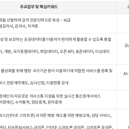
주요업무
및
핵심키워드
인력을 선발하여 감리 전문인력으로 육성‧보급
템감리사, 감리사, 자격증
 생성 및 보유하는 공공데이터를 이용자가 편리하게 활용할 수 있도록 통합
공
터, 개방, 국가중점데이터, 파일데이터, 오픈 API, 표준데이터, 이슈데이
활성화를 위해 행정·국가기관 등이 이용하기에 적합한 서비스를 등록 및
A
비스 전문계약제도, 심사신청, 이용현황 공개
장애인의 자유로운 의사소통 지원을 위한 실시간 통신중계서비스
어장애인, 수어통역, 영상중계, 문자중계
비스(인터넷·스마트폰) 과의존 예방·해소를 위한 예방교육, 상담 서비스,
센터, 지능정보서비스 과의존, 인터넷·스마트폰 과의존, 스마트폰 과의존,