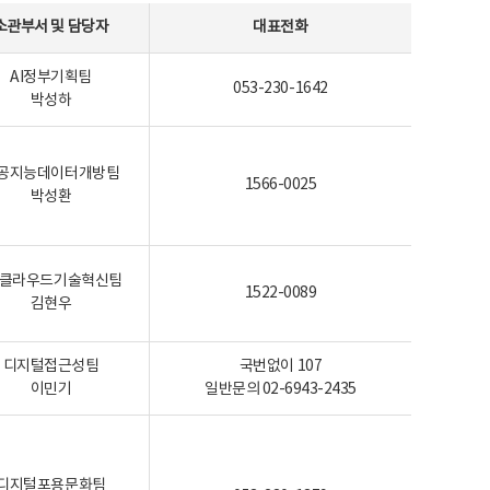
소관부서 및 담당자
대표전화
AI정부기획팀
053-230-1642
박성하
공지능데이터개방팀
1566-0025
박성환
I-클라우드기술혁신팀
1522-0089
김현우
디지털접근성팀
국번없이 107
이민기
일반문의 02-6943-2435
디지털포용문화팀