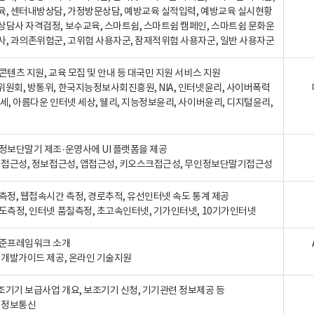
육, 센터내방상담, 가정방문상담, 예방교육 실적입력, 예방교육 실시현황
상담사 자격검정, 보수교육, 스마트쉼, 스마트쉼 캠페인, 스마트쉼 문화운
사, 과의존위험군, 고위험 사용자군, 잠재적위험 사용자군, 일반 사용자군
콘텐츠 지원, 교육 모집 및 안내 등 대국민 지원 서비스 지원
위원회, 방통위, 한국지능정보사회진흥원, NIA, 인터넷윤리, 사이버폭력
세, 아름다운 인터넷 세상, 웰리, 지능정보윤리, 사이버윤리, 디지털윤리,
인정보단말기 제조·운영사에 UI 플랫폼을 제공
 웹접근성, 정보접근성, 앱접근성, 키오스크접근성, 무인정보단말기접근성
도측정, 웹접속시간 측정, 경로추적, 유선인터넷 속도 통계 제공
속도측정, 인터넷 품질측정, 초고속인터넷, 기가인터넷, 10기가인터넷
표준프레임워크 소개
, 개발가이드 제공, 온라인 기술지원
조기기 보급사업 개요, 보조기기 신청, 기기관련 정보제공 등
, 정보통신