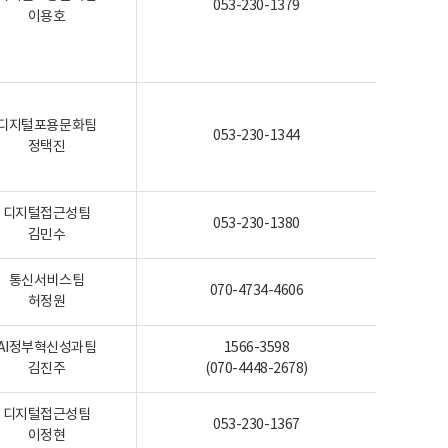
053-230-1379
이용호
디지털포용문화팀
053-230-1344
정택진
디지털접근성팀
053-230-1380
김민수
통신서비스팀
070-4734-4606
허정원
AI정부혁신성과팀
1566-3598
김진주
(070-4448-2678)
디지털접근성팀
053-230-1367
이정현