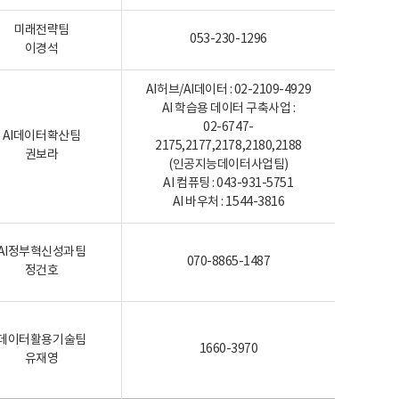
미래전략팀
053-230-1296
이경석
AI허브/AI데이터 : 02-2109-4929
AI 학습용 데이터 구축사업 :
02-6747-
AI데이터확산팀
2175,2177,2178,2180,2188
권보라
(인공지능데이터사업팀)
AI 컴퓨팅 : 043-931-5751
AI 바우처 : 1544-3816
AI정부혁신성과팀
070-8865-1487
정건호
데이터활용기술팀
1660-3970
유재영