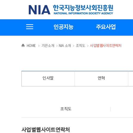
본
전
한국지능정보사회진흥원
문
체
바
메
로
뉴
가
바
전체메뉴보기
기
로
인공지능
주요사업
가
기
>
>
>
>
HOME
기관소개
NIA 소개
조직도
사업별웹사이트연락처
인사말
연혁
조직도
조직도
사업별웹사이트연락처
사업별웹사이트연락처