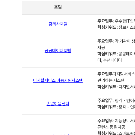
사업별웹사이트연락처 - 포털, 주요업무및 핵심키워드, 소관부서 및 담당자, 대표전화로 구성됨
포털
주요업무
: 우수한IT
감리사포털
핵심키워드
: 정보시스
주요업무
: 각 기관이
제공
공공데이터포털
핵심키워드
: 공공데이
터, 추천데이터
주요업무
디지털서비스 
디지털서비스 이용지원시스템
관리하는 시스템
핵심키워드
: 디지털서
주요업무
: 청각‧언어
손말이음센터
핵심키워드
: 청각‧언
주요업무
: 지능정보서
콘텐츠 등을 제공
핵심키워드
: 스마트쉼