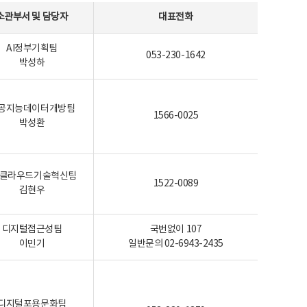
소관부서 및 담당자
대표전화
AI정부기획팀
053-230-1642
박성하
공지능데이터개방팀
1566-0025
박성환
I-클라우드기술혁신팀
1522-0089
김현우
디지털접근성팀
국번없이 107
이민기
일반문의 02-6943-2435
디지털포용문화팀