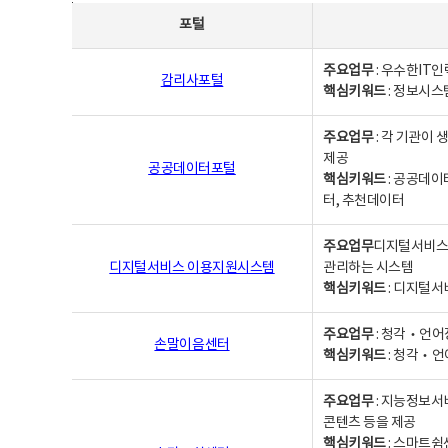
사업별웹사이트연락처 - 포털, 주요업무및 핵심키워드, 소관부서 및 담당자, 대표전화로 구성됨
포털
주요업무
: 우수한IT
감리사포털
핵심키워드
: 정보시스
주요업무
: 각 기관이
제공
공공데이터포털
핵심키워드
: 공공데이
터, 추천데이터
주요업무
디지털서비스 
디지털서비스 이용지원시스템
관리하는 시스템
핵심키워드
: 디지털서
주요업무
: 청각‧언어
손말이음센터
핵심키워드
: 청각‧언
주요업무
: 지능정보서
콘텐츠 등을 제공
핵심키워드
: 스마트쉼