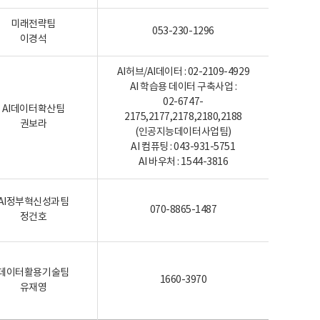
미래전략팀
053-230-1296
이경석
AI허브/AI데이터 : 02-2109-4929
AI 학습용 데이터 구축사업 :
02-6747-
AI데이터확산팀
2175,2177,2178,2180,2188
권보라
(인공지능데이터사업팀)
AI 컴퓨팅 : 043-931-5751
AI 바우처 : 1544-3816
AI정부혁신성과팀
070-8865-1487
정건호
데이터활용기술팀
1660-3970
유재영