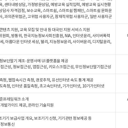
육, 센터내방상담, 가정방문상담, 예방교육 실적입력, 예방교육 실시현황
상담사 자격검정, 보수교육, 스마트쉼, 스마트쉼 캠페인, 스마트쉼 문화운
사, 과의존위험군, 고위험 사용자군, 잠재적위험 사용자군, 일반 사용자군
콘텐츠 지원, 교육 모집 및 안내 등 대국민 지원 서비스 지원
위원회, 방통위, 한국지능정보사회진흥원, NIA, 인터넷윤리, 사이버폭력
세, 아름다운 인터넷 세상, 웰리, 지능정보윤리, 사이버윤리, 디지털윤리,
인정보단말기 제조·운영사에 UI 플랫폼을 제공
 웹접근성, 정보접근성, 앱접근성, 키오스크접근성, 무인정보단말기접근성
도측정, 웹접속시간 측정, 경로추적, 유선인터넷 속도 통계 제공
속도측정, 인터넷 품질측정, 초고속인터넷, 기가인터넷, 10기가인터넷
표준프레임워크 소개
, 개발가이드 제공, 온라인 기술지원
조기기 보급사업 개요, 보조기기 신청, 기기관련 정보제공 등
, 정보통신