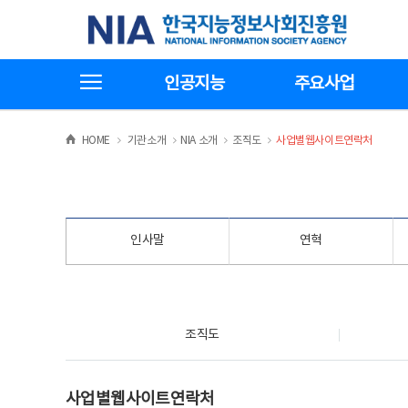
본
전
한국지능정보사회진흥원
문
체
바
메
로
뉴
가
바
전체메뉴보기
기
로
인공지능
주요사업
가
기
>
>
>
>
HOME
기관소개
NIA 소개
조직도
사업별웹사이트연락처
인사말
연혁
조직도
조직도
사업별웹사이트연락처
사업별웹사이트연락처