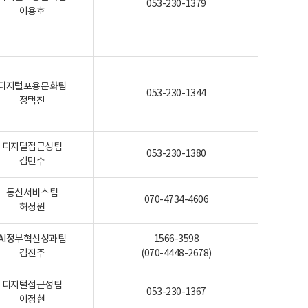
053-230-1379
이용호
디지털포용문화팀
053-230-1344
정택진
디지털접근성팀
053-230-1380
김민수
통신서비스팀
070-4734-4606
허정원
AI정부혁신성과팀
1566-3598
김진주
(070-4448-2678)
디지털접근성팀
053-230-1367
이정현