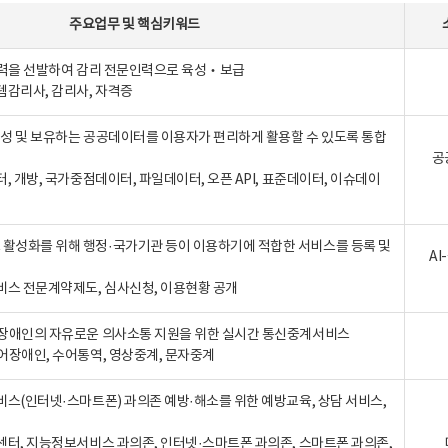
주요업무
및
핵심키워드
인력을 선발하여 감리 전문인력으로 육성‧보급
템감리사, 감리사, 자격증
 생성 및 보유하는 공공데이터를 이용자가 편리하게 활용할 수 있도록 통합
공
터, 개방, 국가중점데이터, 파일데이터, 오픈 API, 표준데이터, 이슈데이
활성화를 위해 행정·국가기관 등이 이용하기에 적합한 서비스를 등록 및
A
비스 전문계약제도, 심사신청, 이용현황 공개
장애인의 자유로운 의사소통 지원을 위한 실시간 통신중계서비스
어장애인, 수어통역, 영상중계, 문자중계
비스(인터넷·스마트폰) 과의존 예방·해소를 위한 예방교육, 상담 서비스,
센터, 지능정보서비스 과의존, 인터넷·스마트폰 과의존, 스마트폰 과의존,