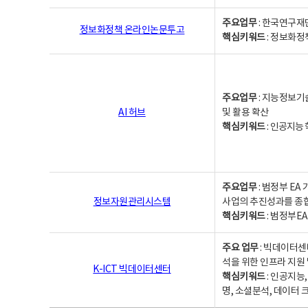
주요업무
: 한국연구재
정보화정책 온라인논문투고
핵심키워드
: 정보화정책,
주요업무
: 지능정보기
AI 허브
및 활용 확산
핵심키워드
:
인공지능 학
주요업무
: 범정부 E
정보자원관리시스템
사업의 추진성과를 종
핵심키워드
: 범정부E
주요 업무
: 빅데이터센
석을 위한 인프라 지원 
K-ICT 빅데이터센터
핵심키워드
: 인공지능
명, 소셜분석, 데이터 