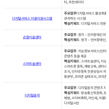
터, 추천데이터
주요업무
디지털서비스 활성화를 위
디지털서비스 이용지원시스템
관리하는 시스템
핵심키워드
: 디지털서비스 전문계
주요업무
: 청각‧언어장애인의 
손말이음센터
핵심키워드
: 청각‧언어장애인, 
주요업무
: 지능정보서비스(인터넷
콘텐츠 등을 제공
핵심키워드
: 스마트쉼센터, 지능
스마트쉼센터
스마트폰 중독, 예방교육, 센터내
조사, 인터넷중독 전문상담사 자격
동본부, 과의존 실태조사, 과의존
주요업무
: 디지털윤리 콘텐츠 지원
핵심키워드
: 방송통신위원회, 방
디지털윤리
예방, 사이버폭력, 아인세, 아름다
디지털시민