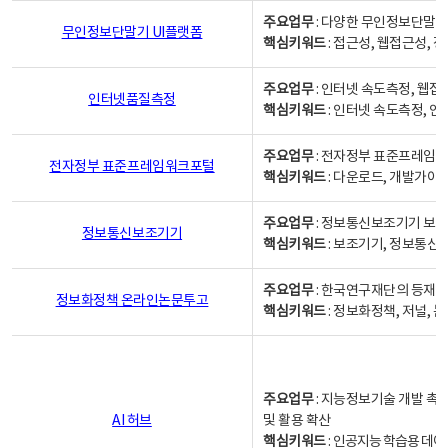
주요업무
: 다양한 무인정보단말기
무인정보단말기 UI플랫폼
핵심키워드
: 접근성, 웹접근성,
주요업무
: 인터넷 속도측정, 웹접
인터넷품질측정
핵심키워드
: 인터넷 속도측정, 
주요업무
: 전자정부 표준프레임워
전자정부 표준프레임워크포털
핵심키워드
: 다운로드, 개발가이
주요업무
: 정보통신보조기기 보급
정보통신보조기기
핵심키워드
: 보조기기, 정보통신
주요업무
: 한국연구재단의 등재
정보화정책 온라인논문투고
핵심키워드
: 정보화정책, 저널, 논문,
주요업무
: 지능정보기술 개발 촉
AI 허브
및 활용 확산
핵심키워드
:
인공지능 학습용 데이터,