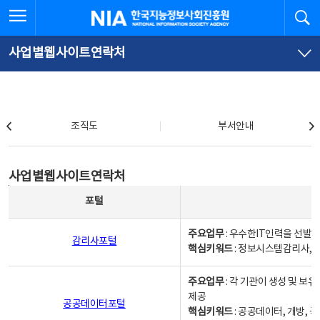
본
전
전체메뉴 열기
검
한국지능정보사회진흥원
문
체
바
메
로
뉴
가
바
사업별웹사이트연락처
기
로
가
기
조직도
조직도
부서안내
사업별웹사이트연락처
사업별웹사이트연락처
사업별웹사이트연락처 - 포털, 주요업무및 핵심키워드, 소관부서 및 담당자, 대표전화로 구성됨
포털
주요업무
: 우수한IT인력을 선발
감리사포털
핵심키워드
: 정보시스템감리사, 
주요업무
: 각 기관이 생성 및 
제공
공공데이터포털
핵심키워드
: 공공데이터, 개방, 