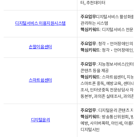
터, 추천데이터
주요업무
디지털서비스 활성화를 위
디지털서비스 이용지원시스템
관리하는 시스템
핵심키워드
: 디지털서비스 전문계
주요업무
: 청각‧언어장애인의 
손말이음센터
핵심키워드
: 청각‧언어장애인, 
주요업무
: 지능정보서비스(인터넷
콘텐츠 등을 제공
핵심키워드
: 스마트쉼센터, 지능
스마트쉼센터
스마트폰 중독, 예방교육, 센터내
조사, 인터넷중독 전문상담사 자격
동본부, 과의존 실태조사, 과의존
주요업무
: 디지털윤리 콘텐츠 지원
핵심키워드
: 방송통신위원회, 방
디지털윤리
예방, 사이버폭력, 아인세, 아름다
디지털시민