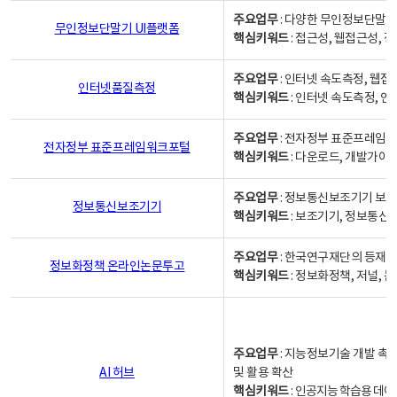
주요업무
: 다양한 무인정보단말기
무인정보단말기 UI플랫폼
핵심키워드
: 접근성, 웹접근성,
주요업무
: 인터넷 속도측정, 웹접
인터넷품질측정
핵심키워드
: 인터넷 속도측정, 
주요업무
: 전자정부 표준프레임워
전자정부 표준프레임워크포털
핵심키워드
: 다운로드, 개발가이
주요업무
: 정보통신보조기기 보급
정보통신보조기기
핵심키워드
: 보조기기, 정보통신
주요업무
: 한국연구재단의 등재
정보화정책 온라인논문투고
핵심키워드
: 정보화정책, 저널, 논문,
주요업무
: 지능정보기술 개발 촉
AI 허브
및 활용 확산
핵심키워드
:
인공지능 학습용 데이터,