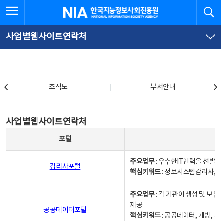
본
전
전체메뉴 열기
검
한국지능정보사회진흥원
문
체
바
메
로
뉴
가
바
사업별웹사이트연락처
기
로
가
기
조직도
조직도
부서안내
사업별웹사이트연락처
사업별웹사이트연락처
사업별웹사이트연락처 - 포털, 주요업무및 핵심키워드, 소관부서 및 담당자, 대표전화로 구성됨
포털
주요업무
: 우수한IT인력을 선발
감리사포털
핵심키워드
: 정보시스템감리사, 
주요업무
: 각 기관이 생성 및 
제공
공공데이터포털
핵심키워드
: 공공데이터, 개방, 