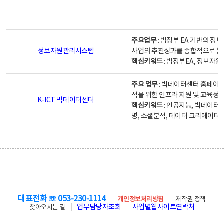
주요업무
: 범정부 EA 기반의 
정보자원관리시스템
사업의 추진성과를 종합적으로 분
핵심키워드
: 범정부EA, 정보
주요 업무
: 빅데이터센터 홈페이지
석을 위한 인프라 지원 및 교육정보
K-ICT 빅데이터센터
핵심키워드
: 인공지능, 빅데이터
명, 소셜분석, 데이터 크리에이터 
대표전화 ☏ 053-230-1114
개인정보처리방침
저작권 정책
업무담당자조회
사업별웹사이트연락처
찾아오시는 길