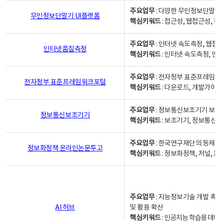
주요업무
: 다양한 무인정보단말기
무인정보단말기 UI플랫폼
핵심키워드
: 접근성, 웹접근성,
주요업무
: 인터넷 속도측정, 웹접
인터넷품질측정
핵심키워드
: 인터넷 속도측정, 
주요업무
: 전자정부 표준프레임워
전자정부 표준프레임워크포털
핵심키워드
: 다운로드, 개발가이
주요업무
: 정보통신보조기기 보급
정보통신보조기기
핵심키워드
: 보조기기, 정보통신
주요업무
: 한국연구재단의 등재
정보화정책 온라인논문투고
핵심키워드
: 정보화정책, 저널, 논문,
주요업무
: 지능정보기술 개발 촉
AI 허브
및 활용 확산
핵심키워드
:
인공지능 학습용 데이터,