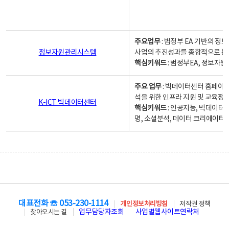
주요업무
: 범정부 EA 기반의 
정보자원관리시스템
사업의 추진성과를 종합적으로 분
핵심키워드
: 범정부EA, 정보
주요 업무
: 빅데이터센터 홈페이지
석을 위한 인프라 지원 및 교육정보
K-ICT 빅데이터센터
핵심키워드
: 인공지능, 빅데이터
명, 소셜분석, 데이터 크리에이터 
대표전화 ☏ 053-230-1114
개인정보처리방침
저작권 정책
업무담당자조회
사업별웹사이트연락처
찾아오시는 길