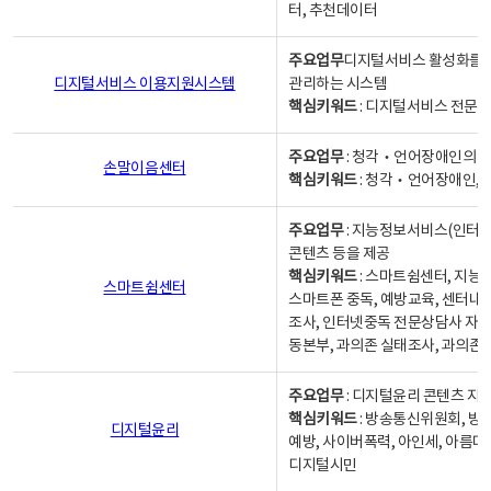
터, 추천데이터
주요업무
디지털서비스 활성화를 위
디지털서비스 이용지원시스템
관리하는 시스템
핵심키워드
: 디지털서비스 전문계
주요업무
: 청각‧언어장애인의 
손말이음센터
핵심키워드
: 청각‧언어장애인, 
주요업무
: 지능정보서비스(인터넷
콘텐츠 등을 제공
핵심키워드
: 스마트쉼센터, 지능
스마트쉼센터
스마트폰 중독, 예방교육, 센터내
조사, 인터넷중독 전문상담사 자격
동본부, 과의존 실태조사, 과의존
주요업무
: 디지털윤리 콘텐츠 지원
핵심키워드
: 방송통신위원회, 방
디지털윤리
예방, 사이버폭력, 아인세, 아름다
디지털시민