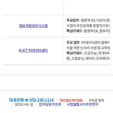
주요업무
: 범정부 EA 기반의 
정보자원관리시스템
사업의 추진성과를 종합적으로 분
핵심키워드
: 범정부EA, 정보
주요 업무
: 빅데이터센터 홈페이지
석을 위한 인프라 지원 및 교육정보
K-ICT 빅데이터센터
핵심키워드
: 인공지능, 빅데이터
명, 소셜분석, 데이터 크리에이터 
대표전화 ☏ 053-230-1114
개인정보처리방침
저작권 정책
업무담당자조회
사업별웹사이트연락처
찾아오시는 길