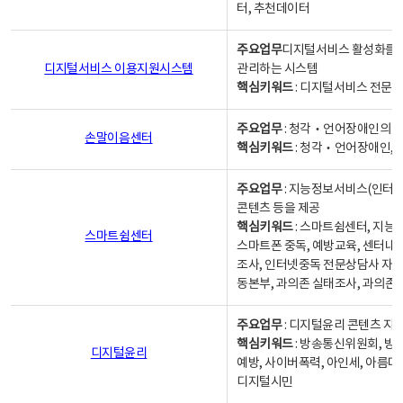
터, 추천데이터
주요업무
디지털서비스 활성화를 위
디지털서비스 이용지원시스템
관리하는 시스템
핵심키워드
: 디지털서비스 전문계
주요업무
: 청각‧언어장애인의 
손말이음센터
핵심키워드
: 청각‧언어장애인, 
주요업무
: 지능정보서비스(인터넷
콘텐츠 등을 제공
핵심키워드
: 스마트쉼센터, 지능
스마트쉼센터
스마트폰 중독, 예방교육, 센터내
조사, 인터넷중독 전문상담사 자격
동본부, 과의존 실태조사, 과의존
주요업무
: 디지털윤리 콘텐츠 지원
핵심키워드
: 방송통신위원회, 방
디지털윤리
예방, 사이버폭력, 아인세, 아름다
디지털시민