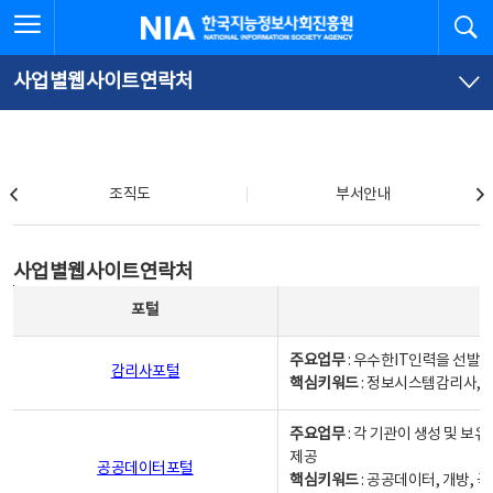
본
전
전체메뉴 열기
검
한국지능정보사회진흥원
문
체
바
메
로
뉴
가
바
사업별웹사이트연락처
기
로
가
기
조직도
조직도
부서안내
사업별웹사이트연락처
사업별웹사이트연락처
사업별웹사이트연락처 - 포털, 주요업무및 핵심키워드, 소관부서 및 담당자, 대표전화로 구성됨
포털
주요업무
: 우수한IT인력을 선발
감리사포털
핵심키워드
: 정보시스템감리사, 
주요업무
: 각 기관이 생성 및 
제공
공공데이터포털
핵심키워드
: 공공데이터, 개방, 