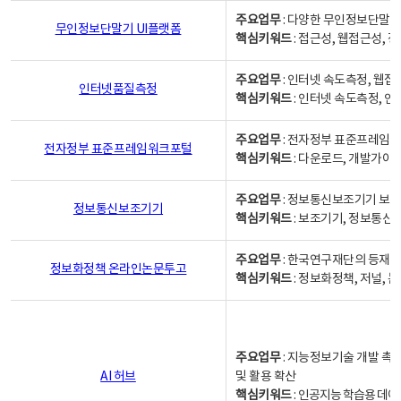
주요업무
: 다양한 무인정보단말기
무인정보단말기 UI플랫폼
핵심키워드
: 접근성, 웹접근성,
주요업무
: 인터넷 속도측정, 웹접
인터넷품질측정
핵심키워드
: 인터넷 속도측정, 
주요업무
: 전자정부 표준프레임워
전자정부 표준프레임워크포털
핵심키워드
: 다운로드, 개발가이
주요업무
: 정보통신보조기기 보급
정보통신보조기기
핵심키워드
: 보조기기, 정보통신
주요업무
: 한국연구재단의 등재
정보화정책 온라인논문투고
핵심키워드
: 정보화정책, 저널, 논문,
주요업무
: 지능정보기술 개발 촉
AI 허브
및 활용 확산
핵심키워드
:
인공지능 학습용 데이터,