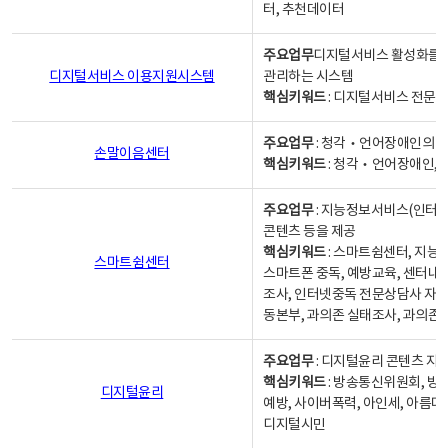
터, 추천데이터
주요업무
디지털서비스 활성화를 위
디지털서비스 이용지원시스템
관리하는 시스템
핵심키워드
: 디지털서비스 전문계
주요업무
: 청각‧언어장애인의 
손말이음센터
핵심키워드
: 청각‧언어장애인, 
주요업무
: 지능정보서비스(인터넷
콘텐츠 등을 제공
핵심키워드
: 스마트쉼센터, 지능
스마트쉼센터
스마트폰 중독, 예방교육, 센터내
조사, 인터넷중독 전문상담사 자격
동본부, 과의존 실태조사, 과의존
주요업무
: 디지털윤리 콘텐츠 지원
핵심키워드
: 방송통신위원회, 방
디지털윤리
예방, 사이버폭력, 아인세, 아름다
디지털시민