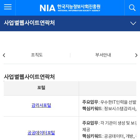
본
전
전체메뉴 열기
검
한국지능정보사회진흥원
문
체
바
메
로
뉴
가
바
사업별웹사이트연락처
기
로
가
기
조직도
조직도
부서안내
사업별웹사이트연락처
사업별웹사이트연락처
사업별웹사이트연락처 - 포털, 주요업무및 핵심키워드, 소관부서 및 담당자, 대표전화로 구성됨
포털
주요업무
: 우수한IT인력을 선발
감리사포털
핵심키워드
: 정보시스템감리사, 
주요업무
: 각 기관이 생성 및 
제공
공공데이터포털
핵심키워드
: 공공데이터, 개방, 