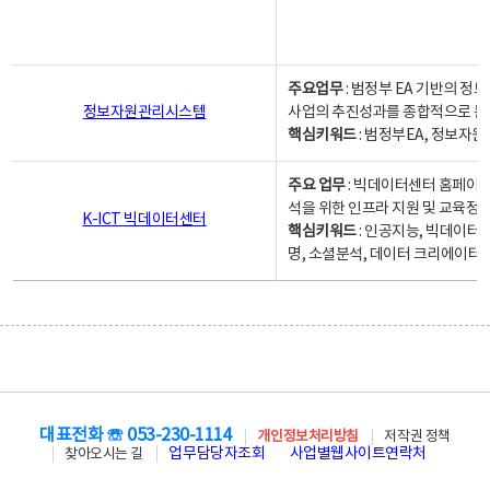
주요업무
: 범정부 EA 기반의 
정보자원관리시스템
사업의 추진성과를 종합적으로 분
핵심키워드
: 범정부EA, 정보
주요 업무
: 빅데이터센터 홈페이지
석을 위한 인프라 지원 및 교육정보
K-ICT 빅데이터센터
핵심키워드
: 인공지능, 빅데이터
명, 소셜분석, 데이터 크리에이터 
대표전화 ☏ 053-230-1114
개인정보처리방침
저작권 정책
업무담당자조회
사업별웹사이트연락처
찾아오시는 길