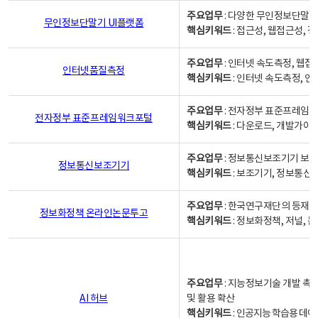
주요업무
: 다양한 무인정보단말기
무인정보단말기 UI플랫폼
핵심키워드
: 접근성, 웹접근성,
주요업무
: 인터넷 속도측정, 웹접
인터넷품질측정
핵심키워드
: 인터넷 속도측정, 
주요업무
: 전자정부 표준프레임워
전자정부 표준프레임워크포털
핵심키워드
: 다운로드, 개발가이
주요업무
: 정보통신보조기기 보급
정보통신보조기기
핵심키워드
: 보조기기, 정보통신
주요업무
: 한국연구재단의 등재
정보화정책 온라인논문투고
핵심키워드
: 정보화정책, 저널, 논문,
주요업무
: 지능정보기술 개발 촉
AI 허브
및 활용 확산
핵심키워드
:
인공지능 학습용 데이터,