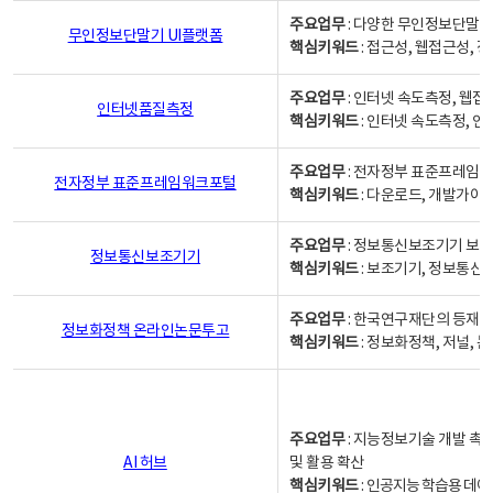
주요업무
: 다양한 무인정보단말기
무인정보단말기 UI플랫폼
핵심키워드
: 접근성, 웹접근성,
주요업무
: 인터넷 속도측정, 웹접
인터넷품질측정
핵심키워드
: 인터넷 속도측정, 
주요업무
: 전자정부 표준프레임워
전자정부 표준프레임워크포털
핵심키워드
: 다운로드, 개발가이
주요업무
: 정보통신보조기기 보급
정보통신보조기기
핵심키워드
: 보조기기, 정보통신
주요업무
: 한국연구재단의 등재
정보화정책 온라인논문투고
핵심키워드
: 정보화정책, 저널, 논문,
주요업무
: 지능정보기술 개발 촉
AI 허브
및 활용 확산
핵심키워드
:
인공지능 학습용 데이터,