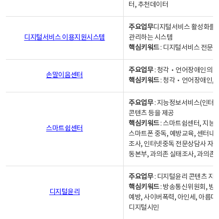
터, 추천데이터
주요업무
디지털서비스 활성화를 위
디지털서비스 이용지원시스템
관리하는 시스템
핵심키워드
: 디지털서비스 전문계
주요업무
: 청각‧언어장애인의 
손말이음센터
핵심키워드
: 청각‧언어장애인, 
주요업무
: 지능정보서비스(인터넷
콘텐츠 등을 제공
핵심키워드
: 스마트쉼센터, 지능
스마트쉼센터
스마트폰 중독, 예방교육, 센터내
조사, 인터넷중독 전문상담사 자격
동본부, 과의존 실태조사, 과의존
주요업무
: 디지털윤리 콘텐츠 지원
핵심키워드
: 방송통신위원회, 방
디지털윤리
예방, 사이버폭력, 아인세, 아름다
디지털시민