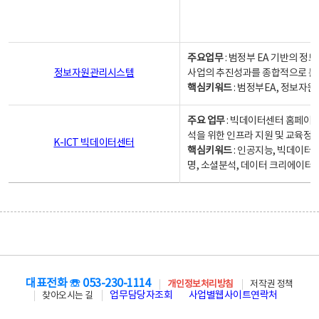
주요업무
: 범정부 EA 기반의 
정보자원관리시스템
사업의 추진성과를 종합적으로 분
핵심키워드
: 범정부EA, 정보
주요 업무
: 빅데이터센터 홈페이지
석을 위한 인프라 지원 및 교육정보
K-ICT 빅데이터센터
핵심키워드
: 인공지능, 빅데이터
명, 소셜분석, 데이터 크리에이터 
대표전화 ☏ 053-230-1114
개인정보처리방침
저작권 정책
업무담당자조회
사업별웹사이트연락처
찾아오시는 길