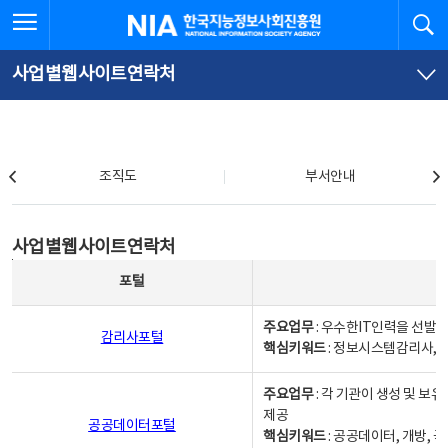
본
전
전체메뉴 열기
검
한국지능정보사회진흥원
문
체
바
메
로
뉴
가
바
사업별웹사이트연락처
기
로
가
기
조직도
조직도
부서안내
사업별웹사이트연락처
사업별웹사이트연락처
사업별웹사이트연락처 - 포털, 주요업무및 핵심키워드, 소관부서 및 담당자, 대표전화로 구성됨
포털
주요업무
: 우수한IT인력을 선발
감리사포털
핵심키워드
: 정보시스템감리사, 
주요업무
: 각 기관이 생성 및 
제공
공공데이터포털
핵심키워드
: 공공데이터, 개방, 