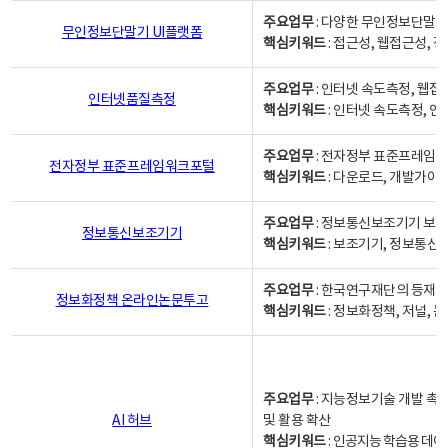
주요업무
: 다양한 무인정보단말기
무인정보단말기 UI플랫폼
핵심키워드
: 접근성, 웹접근성,
주요업무
: 인터넷 속도측정, 웹접
인터넷품질측정
핵심키워드
: 인터넷 속도측정, 
주요업무
: 전자정부 표준프레임워
전자정부 표준프레임워크포털
핵심키워드
: 다운로드, 개발가이
주요업무
: 정보통신보조기기 보급
정보통신보조기기
핵심키워드
: 보조기기, 정보통신
주요업무
: 한국연구재단의 등재
정보화정책 온라인논문투고
핵심키워드
: 정보화정책, 저널, 논문,
주요업무
: 지능정보기술 개발 촉
AI 허브
및 활용 확산
핵심키워드
:
인공지능 학습용 데이터,