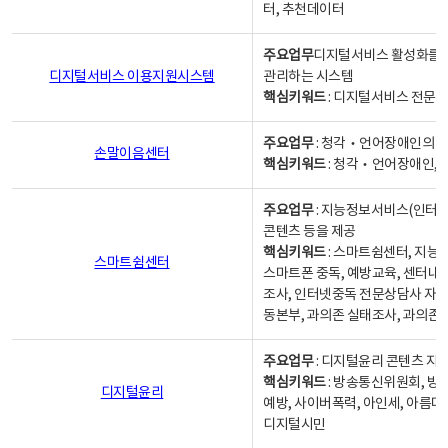
터, 추천데이터
주요업무
디지털서비스 활성화를 위
디지털서비스 이용지원시스템
관리하는 시스템
핵심키워드
: 디지털서비스 전문계
주요업무
: 청각‧언어장애인의 
손말이음센터
핵심키워드
: 청각‧언어장애인, 
주요업무
: 지능정보서비스(인터넷
콘텐츠 등을 제공
핵심키워드
: 스마트쉼센터, 지능
스마트쉼센터
스마트폰 중독, 예방교육, 센터내
조사, 인터넷중독 전문상담사 자격
동본부, 과의존 실태조사, 과의존
주요업무
: 디지털윤리 콘텐츠 지원
핵심키워드
: 방송통신위원회, 방
디지털윤리
예방, 사이버폭력, 아인세, 아름다
디지털시민