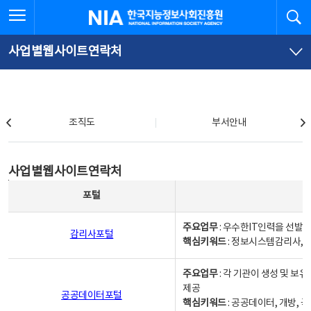
본
전
전체메뉴 열기
검
한국지능정보사회진흥원
문
체
바
메
로
뉴
가
바
사업별웹사이트연락처
기
로
가
기
조직도
조직도
부서안내
사업별웹사이트연락처
사업별웹사이트연락처
사업별웹사이트연락처 - 포털, 주요업무및 핵심키워드, 소관부서 및 담당자, 대표전화로 구성됨
포털
주요업무
: 우수한IT인력을 선발
감리사포털
핵심키워드
: 정보시스템감리사, 
주요업무
: 각 기관이 생성 및 
제공
공공데이터포털
핵심키워드
: 공공데이터, 개방, 