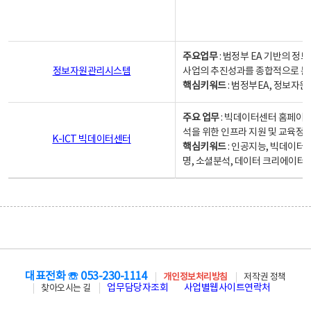
주요업무
: 범정부 EA 기반의 
정보자원관리시스템
사업의 추진성과를 종합적으로 분
핵심키워드
: 범정부EA, 정보
주요 업무
: 빅데이터센터 홈페이지
석을 위한 인프라 지원 및 교육정보
K-ICT 빅데이터센터
핵심키워드
: 인공지능, 빅데이터
명, 소셜분석, 데이터 크리에이터 
대표전화 ☏ 053-230-1114
개인정보처리방침
저작권 정책
업무담당자조회
사업별웹사이트연락처
찾아오시는 길