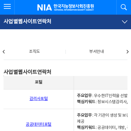
본
전
전체메뉴 열기
검
한국지능정보사회진흥원
문
체
바
메
로
뉴
가
바
사업별웹사이트연락처
기
로
가
기
조직도
조직도
부서안내
사업별웹사이트연락처
사업별웹사이트연락처
사업별웹사이트연락처 - 포털, 주요업무및 핵심키워드, 소관부서 및 담당자, 대표전화로 구성됨
포털
주요업무
: 우수한IT인력을 선발
감리사포털
핵심키워드
: 정보시스템감리사, 
주요업무
: 각 기관이 생성 및 
제공
공공데이터포털
핵심키워드
: 공공데이터, 개방, 