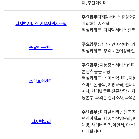
터, 추천데이터
주요업무
디지털서비스 활성화를 위
디지털서비스 이용지원시스템
관리하는 시스템
핵심키워드
: 디지털서비스 전문계
주요업무
: 청각‧언어장애인의 
손말이음센터
핵심키워드
: 청각‧언어장애인, 
주요업무
: 지능정보서비스(인터넷
콘텐츠 등을 제공
핵심키워드
: 스마트쉼센터, 지능
스마트쉼센터
스마트폰 중독, 예방교육, 센터내
조사, 인터넷중독 전문상담사 자격
동본부, 과의존 실태조사, 과의존
주요업무
: 디지털윤리 콘텐츠 지원
핵심키워드
: 방송통신위원회, 방
디지털윤리
예방, 사이버폭력, 아인세, 아름다
디지털시민