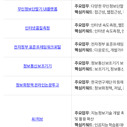
주요업무
: 다양한 무인정보단말기
무인정보단말기 UI플랫폼
핵심키워드
: 접근성, 웹접근성,
주요업무
: 인터넷 속도측정, 웹접
인터넷품질측정
핵심키워드
: 인터넷 속도측정, 
주요업무
: 전자정부 표준프레임워
전자정부 표준프레임워크포털
핵심키워드
: 다운로드, 개발가이
주요업무
: 정보통신보조기기 보급
정보통신보조기기
핵심키워드
: 보조기기, 정보통신
주요업무
: 한국연구재단의 등재
정보화정책 온라인논문투고
핵심키워드
: 정보화정책, 저널, 논문,
주요업무
: 지능정보기술 개발 촉
AI 허브
및 활용 확산
핵심키워드
:
인공지능 학습용 데이터,