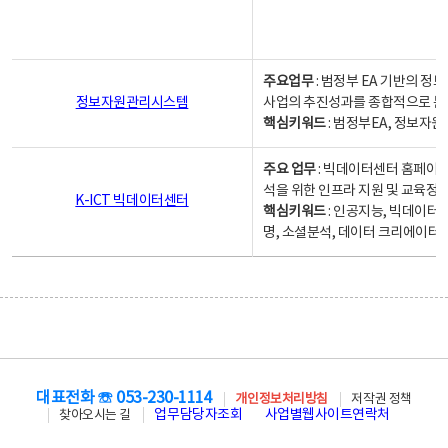
주요업무
: 범정부 EA 기반의 
정보자원관리시스템
사업의 추진성과를 종합적으로 분
핵심키워드
: 범정부EA, 정보
주요 업무
: 빅데이터센터 홈페이지
석을 위한 인프라 지원 및 교육정보
K-ICT 빅데이터센터
핵심키워드
: 인공지능, 빅데이터
명, 소셜분석, 데이터 크리에이터 
대표전화 ☏ 053-230-1114
개인정보처리방침
저작권 정책
업무담당자조회
사업별웹사이트연락처
찾아오시는 길